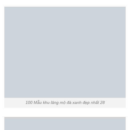
100 Mẫu khu lăng mộ đá xanh đẹp nhất 28
100 Mẫu khu lăng mộ đá xanh đẹp nhất 29
100 Mẫu khu lăng mộ đá xanh đẹp nhất 30
Những mẫu khu lăng mộ gia đình dòng họ bằng đá tự
nhiên nguyên khối
Mẫu khu lăng mộ gia đình dòng họ bằng đá xanh đẹp nhất 31