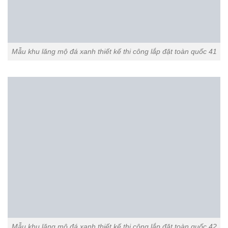
Mẫu khu lăng mộ đá xanh thiết kế thi công lắp đặt toàn quốc 44
Mẫu khu lăng mộ đá xanh thiết kế thi công lắp đặt toàn quốc 45