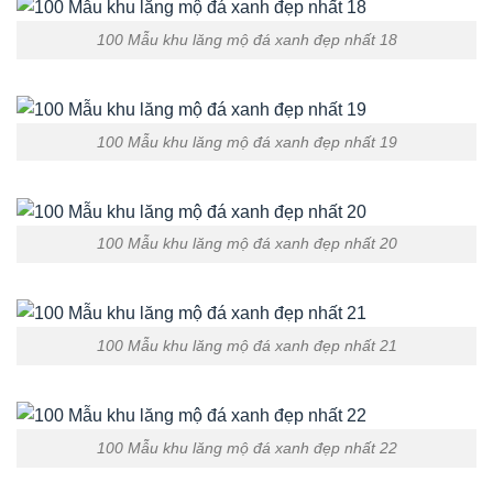
100 Mẫu khu lăng mộ đá xanh đẹp nhất 18
100 Mẫu khu lăng mộ đá xanh đẹp nhất 19
100 Mẫu khu lăng mộ đá xanh đẹp nhất 20
100 Mẫu khu lăng mộ đá xanh đẹp nhất 21
100 Mẫu khu lăng mộ đá xanh đẹp nhất 22