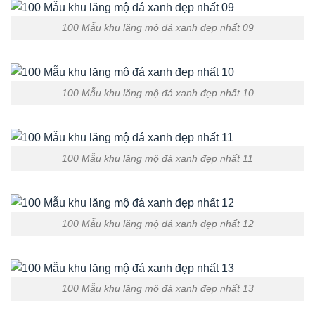
100 Mẫu khu lăng mộ đá xanh đẹp nhất 09
100 Mẫu khu lăng mộ đá xanh đẹp nhất 10
100 Mẫu khu lăng mộ đá xanh đẹp nhất 11
100 Mẫu khu lăng mộ đá xanh đẹp nhất 12
100 Mẫu khu lăng mộ đá xanh đẹp nhất 13