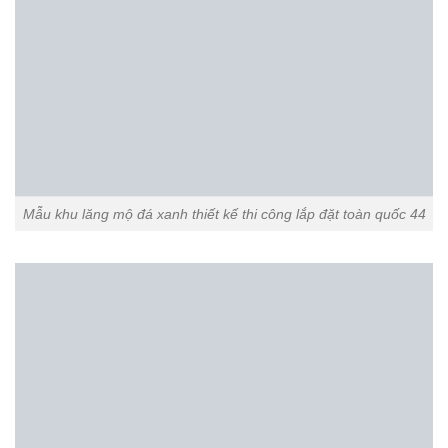
Mẫu khu lăng mộ đá xanh thiết kế thi công lắp đặt toàn quốc 47