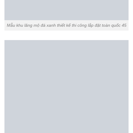
Mẫu khu lăng mộ đá xanh thiết kế thi công lắp đặt toàn quốc 48