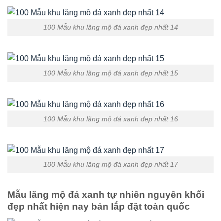
100 Mẫu khu lăng mộ đá xanh đẹp nhất 14
100 Mẫu khu lăng mộ đá xanh đẹp nhất 15
100 Mẫu khu lăng mộ đá xanh đẹp nhất 16
100 Mẫu khu lăng mộ đá xanh đẹp nhất 17
Mẫu lăng mộ đá xanh tự nhiên nguyên khối
đẹp nhất hiện nay bán lắp đặt toàn quốc