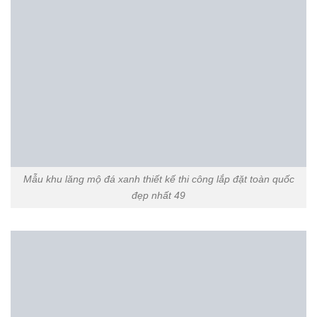
Mẫu khu lăng mộ đá xanh thiết kế thi công lắp đặt toàn quốc 51