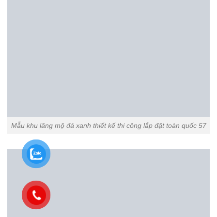
Mẫu khu lăng mộ đá xanh thiết kế thi công lắp đặt toàn quốc 60