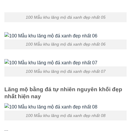
100 Mẫu khu lăng mộ đá xanh đẹp nhất 05
100 Mẫu khu lăng mộ đá xanh đẹp nhất 06
100 Mẫu khu lăng mộ đá xanh đẹp nhất 07
Lăng mộ bằng đá tự nhiên nguyên khối đẹp
nhất hiện nay
100 Mẫu khu lăng mộ đá xanh đẹp nhất 08