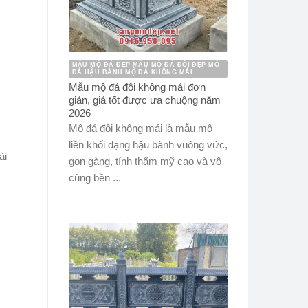
MẪU MỘ ĐÁ ĐẸP MẪU MỘ ĐÁ ĐÔI ĐẸP MỘ
ĐÁ HẬU BÀNH MỘ ĐÁ KHÔNG MÁI
Mẫu mộ đá đôi không mái đơn
giản, giá tốt được ưa chuộng năm
2026
Mộ đá đôi không mái là mẫu mộ
liền khối dạng hậu bành vuông vức,
ài
gọn gàng, tính thẩm mỹ cao và vô
cùng bền ...