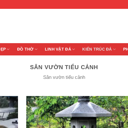
ĐẸP
ĐỒ THỜ
LINH VẬT ĐÁ
KIẾN TRÚC ĐÁ
P
SÂN VƯỜN TIỂU CẢNH
Sân vườn tiểu cảnh