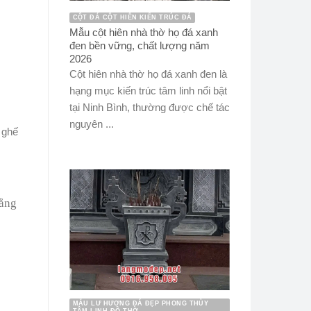
CỘT ĐÁ CỘT HIÊN KIẾN TRÚC ĐÁ
Mẫu cột hiên nhà thờ họ đá xanh
đen bền vững, chất lượng năm
2026
Cột hiên nhà thờ họ đá xanh đen là
hạng mục kiến trúc tâm linh nổi bật
tại Ninh Bình, thường được chế tác
nguyên ...
 ghế
MẪU LƯ HƯƠNG ĐÁ ĐẸP PHONG THỦY
TÂM LINH ĐỒ THỜ