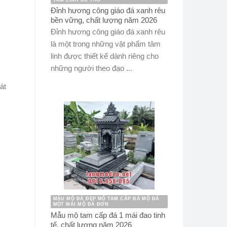
Đỉnh hương công giáo đá xanh rêu
bền vững, chất lượng năm 2026
Đỉnh hương công giáo đá xanh rêu
là một trong những vật phẩm tâm
linh được thiết kế dành riêng cho
những người theo đạo ...
át
MẪU MỘ ĐÁ ĐẸP MỘ TAM CẤP ĐÁ MỘ ĐÁ
MỘT MÁI MỘ ĐÁ ĐƠN
Mẫu mộ tam cấp đá 1 mái đao tinh
tế, chất lượng năm 2026