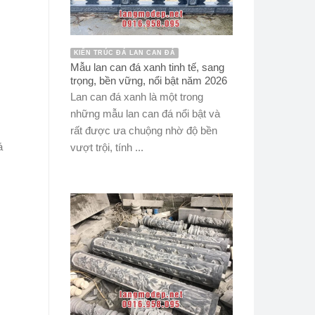
KIẾN TRÚC ĐÁ LAN CAN ĐÁ
Mẫu lan can đá xanh tinh tế, sang
trọng, bền vững, nổi bật năm 2026
Lan can đá xanh là một trong
những mẫu lan can đá nổi bật và
rất được ưa chuộng nhờ độ bền
á
vượt trội, tính ...