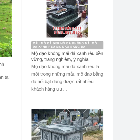
MẪU MỘ ĐÁ ĐẸP MỘ ĐÁ KHÔNG MÁI MỘ
ĐÁ XANH RÊU MỘ ĐẠO BẰNG ĐÁ
Mộ đạo không mái đá xanh rêu bền
vững, trang nghiêm, ý nghĩa
nh
Mộ đạo không mái đá xanh rêu là
một trong những mẫu mộ đạo bằng
n tại
đá nổi bật đang được rất nhiều
khách hàng ưu ...