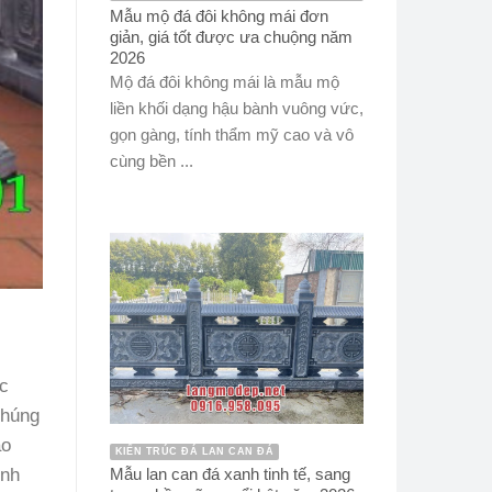
Mẫu mộ đá đôi không mái đơn
giản, giá tốt được ưa chuộng năm
2026
Mộ đá đôi không mái là mẫu mộ
liền khối dạng hậu bành vuông vức,
gọn gàng, tính thẩm mỹ cao và vô
cùng bền ...
c
chúng
ao
KIẾN TRÚC ĐÁ LAN CAN ĐÁ
ình
Mẫu lan can đá xanh tinh tế, sang