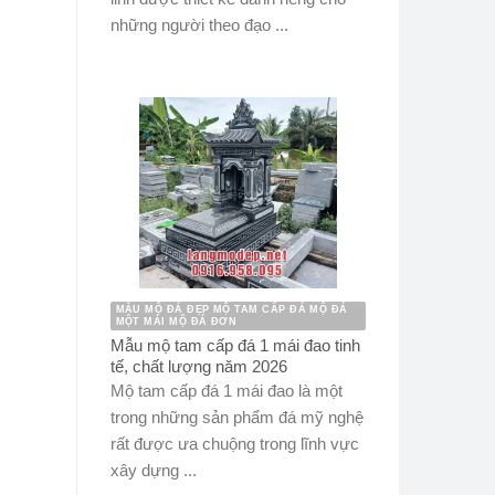
những người theo đạo ...
MẪU MỘ ĐÁ ĐẸP MỘ TAM CẤP ĐÁ MỘ ĐÁ
MỘT MÁI MỘ ĐÁ ĐƠN
Mẫu mộ tam cấp đá 1 mái đao tinh
tế, chất lượng năm 2026
Mộ tam cấp đá 1 mái đao là một
trong những sản phẩm đá mỹ nghệ
rất được ưa chuộng trong lĩnh vực
xây dựng ...