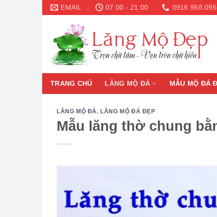
Skip
EMAIL
07:00 - 21:00
0916.958.095
to
content
TRANG CHỦ
LĂNG MỘ ĐÁ
MẪU MỘ ĐÁ 
LĂNG MỘ ĐÁ
,
LĂNG MỘ ĐÁ ĐẸP
Mẫu lăng thờ chung bằ