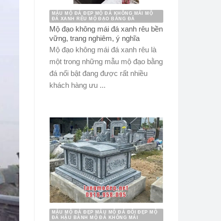
MẪU MỘ ĐÁ ĐẸP MỘ ĐÁ KHÔNG MÁI MỘ
ĐÁ XANH RÊU MỘ ĐẠO BẰNG ĐÁ
Mộ đạo không mái đá xanh rêu bền
vững, trang nghiêm, ý nghĩa
Mộ đạo không mái đá xanh rêu là
một trong những mẫu mộ đạo bằng
đá nổi bật đang được rất nhiều
khách hàng ưu ...
MẪU MỘ ĐÁ ĐẸP MẪU MỘ ĐÁ ĐÔI ĐẸP MỘ
ĐÁ HẬU BÀNH MỘ ĐÁ KHÔNG MÁI