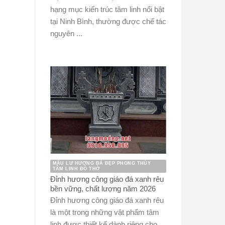
hạng mục kiến trúc tâm linh nổi bật
tại Ninh Bình, thường được chế tác
nguyên ...
MẪU LƯ HƯƠNG ĐÁ ĐẸP PHONG THỦY
TÂM LINH ĐỒ THỜ
Đỉnh hương công giáo đá xanh rêu
bền vững, chất lượng năm 2026
Đỉnh hương công giáo đá xanh rêu
là một trong những vật phẩm tâm
linh được thiết kế dành riêng cho