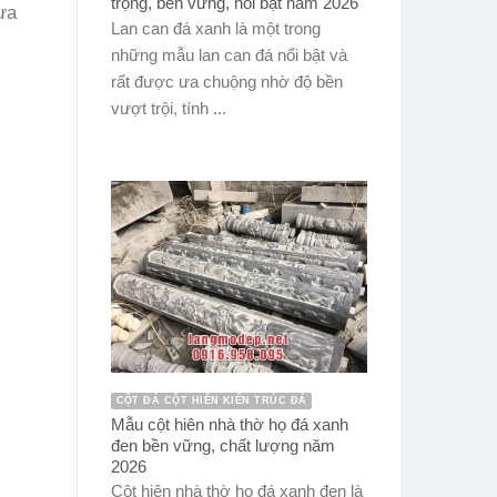
trọng, bền vững, nổi bật năm 2026
ưa
Lan can đá xanh là một trong
những mẫu lan can đá nổi bật và
rất được ưa chuộng nhờ độ bền
vượt trội, tính ...
CỘT ĐÁ CỘT HIÊN KIẾN TRÚC ĐÁ
Mẫu cột hiên nhà thờ họ đá xanh
đen bền vững, chất lượng năm
2026
Cột hiên nhà thờ họ đá xanh đen là