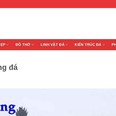
ĐẸP
ĐỒ THỜ
LINH VẬT ĐÁ
KIẾN TRÚC ĐÁ
P
ng đá