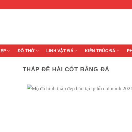
ĐẸP
ĐỒ THỜ
LINH VẬT ĐÁ
KIẾN TRÚC ĐÁ
P
THÁP ĐỂ HÀI CỐT BẰNG ĐÁ