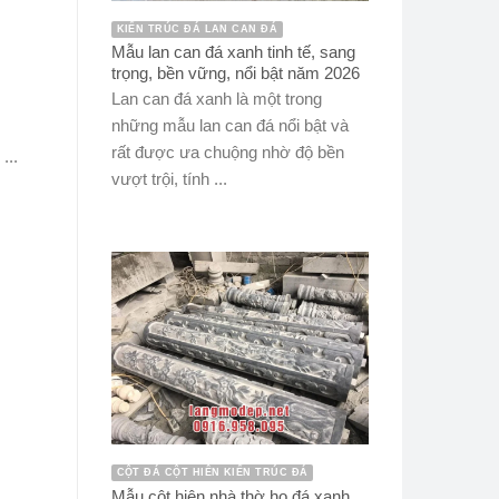
KIẾN TRÚC ĐÁ LAN CAN ĐÁ
Mẫu lan can đá xanh tinh tế, sang
trọng, bền vững, nổi bật năm 2026
Lan can đá xanh là một trong
những mẫu lan can đá nổi bật và
rất được ưa chuộng nhờ độ bền
...
vượt trội, tính ...
CỘT ĐÁ CỘT HIÊN KIẾN TRÚC ĐÁ
Mẫu cột hiên nhà thờ họ đá xanh