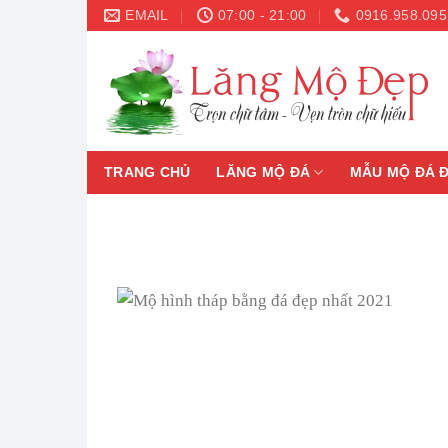
Skip
EMAIL
07:00 - 21:00
0916.958.095
to
content
TRANG CHỦ
LĂNG MỘ ĐÁ
MẪU MỘ ĐÁ 