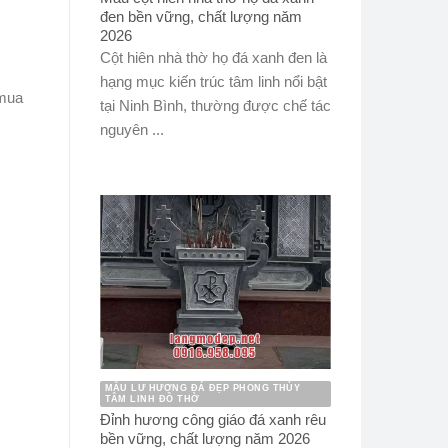
đen bền vững, chất lượng năm
2026
Cột hiên nhà thờ họ đá xanh đen là
hạng mục kiến trúc tâm linh nổi bật
 mua
tại Ninh Bình, thường được chế tác
nguyên ...
MẪU LƯ HƯƠNG ĐÁ ĐẸP PHONG THỦY
TÂM LINH ĐỒ THỜ
Đỉnh hương công giáo đá xanh rêu
bền vững, chất lượng năm 2026