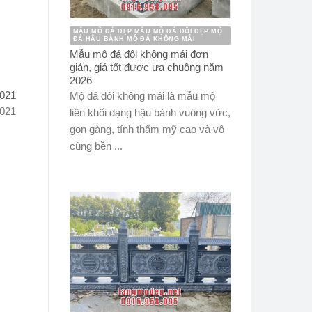
MẪU MỘ ĐÁ ĐẸP MẪU MỘ ĐÁ ĐÔI ĐẸP MỘ
ĐÁ HẬU BÀNH MỘ ĐÁ KHÔNG MÁI
Mẫu mộ đá đôi không mái đơn
giản, giá tốt được ưa chuộng năm
2026
2021
Mộ đá đôi không mái là mẫu mộ
2021
liền khối dạng hậu bành vuông vức,
gọn gàng, tính thẩm mỹ cao và vô
cùng bền ...