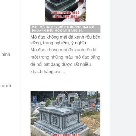
MẪU MỘ ĐÁ ĐẸP MỘ ĐÁ KHÔNG MÁI MỘ
ĐÁ XANH RÊU MỘ ĐẠO BẰNG ĐÁ
Mộ đạo không mái đá xanh rêu bền
vững, trang nghiêm, ý nghĩa
Mộ đạo không mái đá xanh rêu là
 hình
một trong những mẫu mộ đạo bằng
đá nổi bật đang được rất nhiều
khách hàng ưu ...