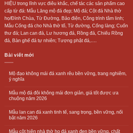
HIỆU trong lĩnh vực điêu khắc, chế tác các sản phẩm cao
cấp từ đá: Mẫu
Lăng mộ đá
đẹp;
Mộ đá
; Cột đá Nhà thờ
họ/Đình Chùa, Từ Đường, Bảo điện, Công trình tâm linh;
Mẫu Cổng đá cho Nhà thờ tổ, Từ đường, Cổng làng; Cuốn
thư đá;
Lan can đá
, Lư hương đá, Rồng đá, Chiếu Rồng
đá, Bàn ghế đá tự nhiên; Tượng phật đá,….
Bài viết mới
Mộ đạo không mái đá xanh rêu bền vững, trang nghiêm,
ý nghĩa
Mẫu mộ đá đôi không mái đơn giản, giá tốt được ưa
chuộng năm 2026
Mẫu lan can đá xanh tinh tế, sang trọng, bền vững, nổi
bật năm 2026
Mẫu cột hiên nhà thờ họ đá xanh đen bền vững, chất