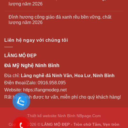
lượng năm 2026
Đỉnh hương công giáo đá xanh rêu bền vững, chất
lượng năm 2026
Liên hệ ngay với chúng tôi
LĂNG MỘ ĐẸP
Đá Mỹ Nghệ Ninh Bình
Địa chỉ:
Làng nghề đá Ninh Vân, Hoa Lư, Ninh Bình
Điện thoại/Zalo:
0916.958.095
Website:
https://langmodep.net
Rất hân hạnh được tư vấn, miễn phí cho quý khách hàng!
Thiết kế website Ninh Bình
NBpage.Com
Copyright 2026 ©
LĂNG MỘ ĐẸP - Tròn chữ Tâm, Vẹn tròn