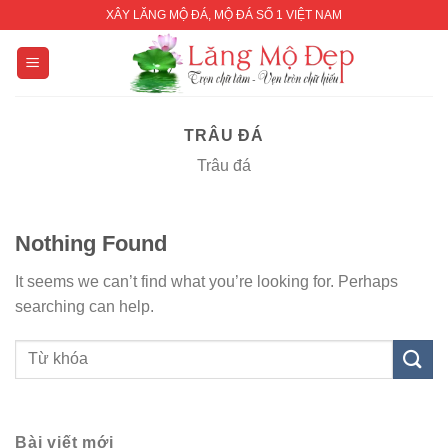
Skip
XÂY LĂNG MỘ ĐÁ, MỘ ĐÁ SỐ 1 VIỆT NAM
to
content
TRÂU ĐÁ
Trâu đá
Nothing Found
It seems we can’t find what you’re looking for. Perhaps
searching can help.
Bài viết mới