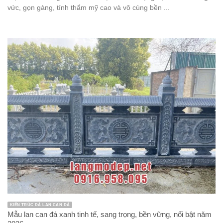
vức, gọn gàng, tính thẩm mỹ cao và vô cùng bền ...
KIẾN TRÚC ĐÁ LAN CAN ĐÁ
Mẫu lan can đá xanh tinh tế, sang trọng, bền vững, nổi bật năm