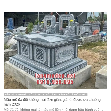
MẪU MỘ ĐÁ ĐẸP MẪU MỘ ĐÁ ĐÔI ĐẸP MỘ ĐÁ HẬU BÀNH MỘ ĐÁ KHÔNG MÁI
Mẫu mộ đá đôi không mái đơn giản, giá tốt được ưa chuộng
năm 2026
Mộ đá đôi không mái là mẫu mộ liền khối dạng hậu bành vuông