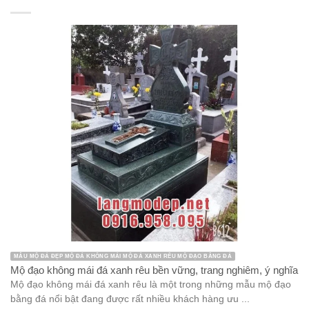
MẪU MỘ ĐÁ ĐẸP MỘ ĐÁ KHÔNG MÁI MỘ ĐÁ XANH RÊU MỘ ĐẠO BẰNG ĐÁ
Mộ đạo không mái đá xanh rêu bền vững, trang nghiêm, ý nghĩa
Mộ đạo không mái đá xanh rêu là một trong những mẫu mộ đạo
bằng đá nổi bật đang được rất nhiều khách hàng ưu ...