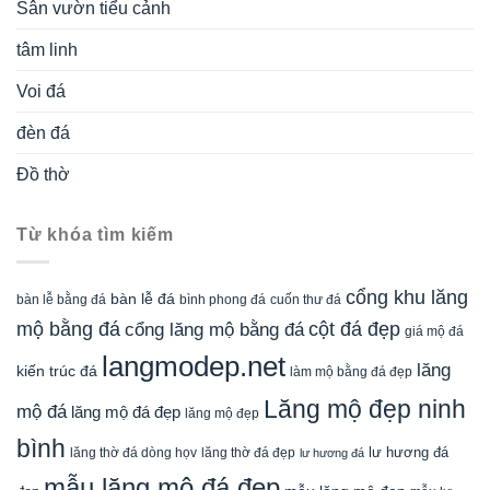
Sân vườn tiểu cảnh
tâm linh
Voi đá
đèn đá
Đồ thờ
Từ khóa tìm kiếm
cổng khu lăng
bàn lễ đá
cuốn thư đá
bàn lễ bằng đá
bình phong đá
mộ bằng đá
cột đá đẹp
cổng lăng mộ bằng đá
giá mộ đá
langmodep.net
lăng
kiến trúc đá
làm mộ bằng đá đẹp
Lăng mộ đẹp ninh
mộ đá
lăng mộ đá đẹp
lăng mộ đẹp
bình
lăng thờ đá dòng họv
lư hương đá
lăng thờ đá đẹp
lư hương đá
mẫu lăng mộ đá đẹp