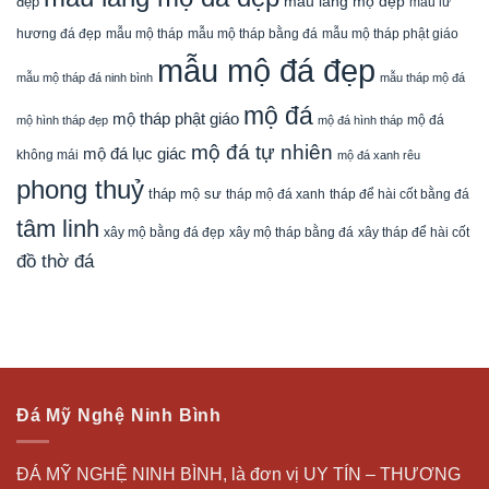
mẫu lăng mộ đẹp
đẹp
mẫu lư
mẫu mộ tháp bằng đá
mẫu mộ tháp phật giáo
hương đá đẹp
mẫu mộ tháp
mẫu mộ đá đẹp
mẫu mộ tháp đá ninh bình
mẫu tháp mộ đá
mộ đá
mộ tháp phật giáo
mộ đá
mộ hình tháp đẹp
mộ đá hình tháp
mộ đá tự nhiên
mộ đá lục giác
không mái
mộ đá xanh rêu
phong thuỷ
tháp mộ sư
tháp mộ đá xanh
tháp để hài cốt bằng đá
tâm linh
xây mộ bằng đá đẹp
xây tháp để hài cốt
xây mộ tháp bằng đá
đồ thờ đá
Đá Mỹ Nghệ Ninh Bình
ĐÁ MỸ NGHỆ NINH BÌNH, là đơn vị UY TÍN – THƯƠNG