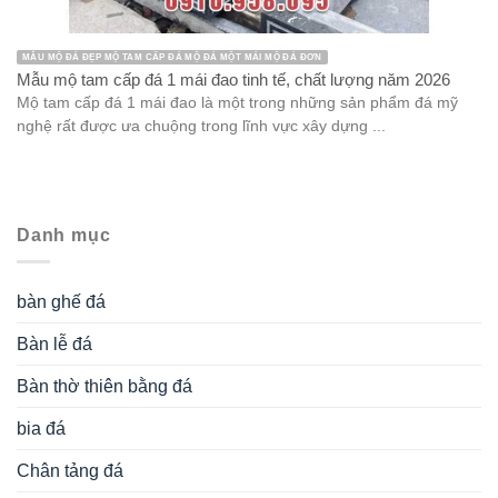
MẪU MỘ ĐÁ ĐẸP MỘ TAM CẤP ĐÁ MỘ ĐÁ MỘT MÁI MỘ ĐÁ ĐƠN
Mẫu mộ tam cấp đá 1 mái đao tinh tế, chất lượng năm 2026
Mộ tam cấp đá 1 mái đao là một trong những sản phẩm đá mỹ
nghệ rất được ưa chuộng trong lĩnh vực xây dựng ...
Danh mục
bàn ghế đá
Bàn lễ đá
Bàn thờ thiên bằng đá
bia đá
Chân tảng đá