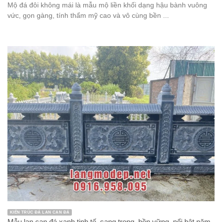
Mộ đá đôi không mái là mẫu mộ liền khối dạng hậu bành vuông
vức, gọn gàng, tính thẩm mỹ cao và vô cùng bền ...
KIẾN TRÚC ĐÁ LAN CAN ĐÁ
Mẫu lan can đá xanh tinh tế, sang trọng, bền vững, nổi bật năm