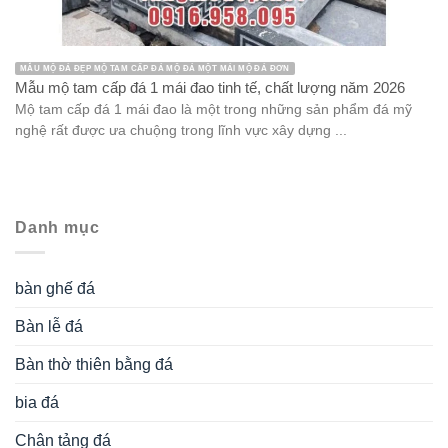
MẪU MỘ ĐÁ ĐẸP MỘ TAM CẤP ĐÁ MỘ ĐÁ MỘT MÁI MỘ ĐÁ ĐƠN
Mẫu mộ tam cấp đá 1 mái đao tinh tế, chất lượng năm 2026
Mộ tam cấp đá 1 mái đao là một trong những sản phẩm đá mỹ
nghệ rất được ưa chuộng trong lĩnh vực xây dựng ...
Danh mục
bàn ghế đá
Bàn lễ đá
Bàn thờ thiên bằng đá
bia đá
Chân tảng đá