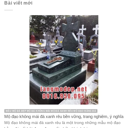
Bài viết mới
MẪU MỘ ĐÁ ĐẸP MỘ ĐÁ KHÔNG MÁI MỘ ĐÁ XANH RÊU MỘ ĐẠO BẰNG ĐÁ
Mộ đạo không mái đá xanh rêu bền vững, trang nghiêm, ý nghĩa
Mộ đạo không mái đá xanh rêu là một trong những mẫu mộ đạo