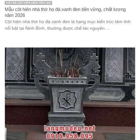
CỘT ĐÁ CỘT HIÊN KIẾN TRÚC ĐÁ
Mẫu cột hiên nhà thờ họ đá xanh đen bền vững, chất lượng
năm 2026
Cột hiên nhà thờ họ đá xanh đen là hạng mục kiến trúc tâm linh
nổi bật tại Ninh Bình, thường được chế tác nguyên ...