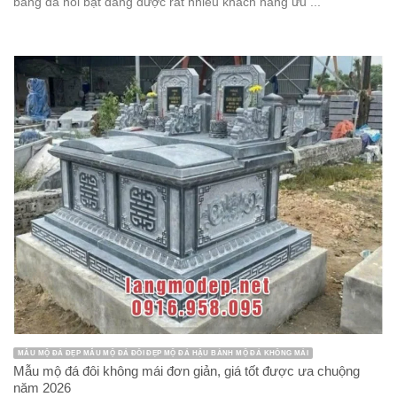
bằng đá nổi bật đang được rất nhiều khách hàng ưu ...
MẪU MỘ ĐÁ ĐẸP MẪU MỘ ĐÁ ĐÔI ĐẸP MỘ ĐÁ HẬU BÀNH MỘ ĐÁ KHÔNG MÁI
Mẫu mộ đá đôi không mái đơn giản, giá tốt được ưa chuộng
năm 2026