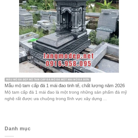
MẪU MỘ ĐÁ ĐẸP MỘ TAM CẤP ĐÁ MỘ ĐÁ MỘT MÁI MỘ ĐÁ ĐƠN
Mẫu mộ tam cấp đá 1 mái đao tinh tế, chất lượng năm 2026
Mộ tam cấp đá 1 mái đao là một trong những sản phẩm đá mỹ
nghệ rất được ưa chuộng trong lĩnh vực xây dựng ...
Danh mục