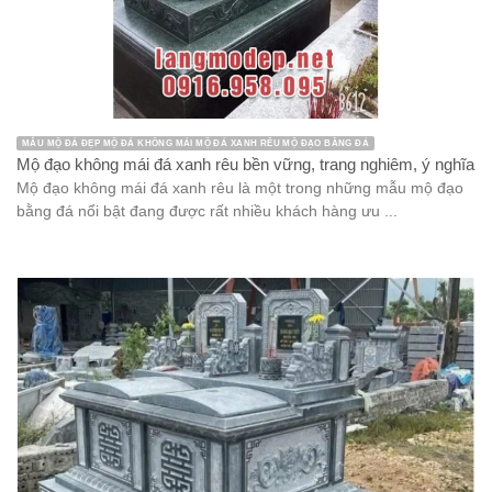
MẪU MỘ ĐÁ ĐẸP MỘ ĐÁ KHÔNG MÁI MỘ ĐÁ XANH RÊU MỘ ĐẠO BẰNG ĐÁ
Mộ đạo không mái đá xanh rêu bền vững, trang nghiêm, ý nghĩa
Mộ đạo không mái đá xanh rêu là một trong những mẫu mộ đạo
bằng đá nổi bật đang được rất nhiều khách hàng ưu ...