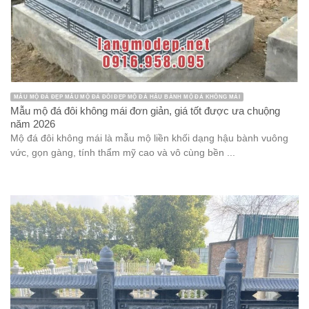
MẪU MỘ ĐÁ ĐẸP MẪU MỘ ĐÁ ĐÔI ĐẸP MỘ ĐÁ HẬU BÀNH MỘ ĐÁ KHÔNG MÁI
Mẫu mộ đá đôi không mái đơn giản, giá tốt được ưa chuộng
năm 2026
Mộ đá đôi không mái là mẫu mộ liền khối dạng hậu bành vuông
vức, gọn gàng, tính thẩm mỹ cao và vô cùng bền ...