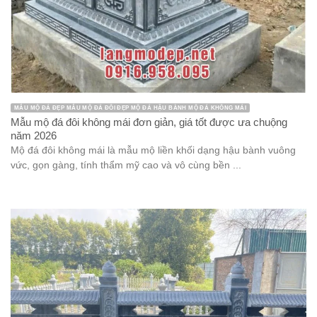
MẪU MỘ ĐÁ ĐẸP MẪU MỘ ĐÁ ĐÔI ĐẸP MỘ ĐÁ HẬU BÀNH MỘ ĐÁ KHÔNG MÁI
Mẫu mộ đá đôi không mái đơn giản, giá tốt được ưa chuộng
năm 2026
Mộ đá đôi không mái là mẫu mộ liền khối dạng hậu bành vuông
vức, gọn gàng, tính thẩm mỹ cao và vô cùng bền ...