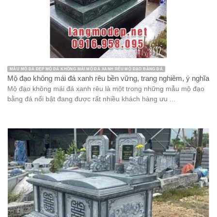
MẪU MỘ ĐÁ ĐẸP MỘ ĐÁ KHÔNG MÁI MỘ ĐÁ XANH RÊU MỘ ĐẠO BẰNG ĐÁ
Mộ đạo không mái đá xanh rêu bền vững, trang nghiêm, ý nghĩa
Mộ đạo không mái đá xanh rêu là một trong những mẫu mộ đạo
bằng đá nổi bật đang được rất nhiều khách hàng ưu ...