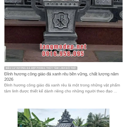
MẪU LƯ HƯƠNG ĐÁ ĐẸP PHONG THỦY TÂM LINH ĐỒ THỜ
Đỉnh hương công giáo đá xanh rêu bền vững, chất lượng năm
2026
Đỉnh hương công giáo đá xanh rêu là một trong những vật phẩm
tâm linh được thiết kế dành riêng cho những người theo đạo ...