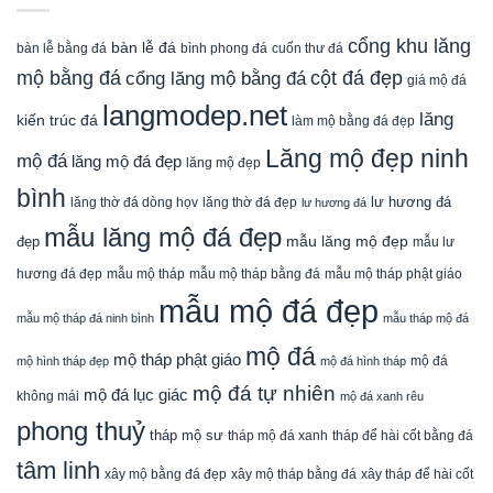
cổng khu lăng
bàn lễ đá
cuốn thư đá
bàn lễ bằng đá
bình phong đá
mộ bằng đá
cột đá đẹp
cổng lăng mộ bằng đá
giá mộ đá
langmodep.net
lăng
kiến trúc đá
làm mộ bằng đá đẹp
Lăng mộ đẹp ninh
mộ đá
lăng mộ đá đẹp
lăng mộ đẹp
bình
lăng thờ đá dòng họv
lư hương đá
lăng thờ đá đẹp
lư hương đá
mẫu lăng mộ đá đẹp
mẫu lăng mộ đẹp
đẹp
mẫu lư
mẫu mộ tháp bằng đá
mẫu mộ tháp phật giáo
hương đá đẹp
mẫu mộ tháp
mẫu mộ đá đẹp
mẫu mộ tháp đá ninh bình
mẫu tháp mộ đá
mộ đá
mộ tháp phật giáo
mộ đá
mộ hình tháp đẹp
mộ đá hình tháp
mộ đá tự nhiên
mộ đá lục giác
không mái
mộ đá xanh rêu
phong thuỷ
tháp mộ sư
tháp mộ đá xanh
tháp để hài cốt bằng đá
tâm linh
xây mộ bằng đá đẹp
xây tháp để hài cốt
xây mộ tháp bằng đá