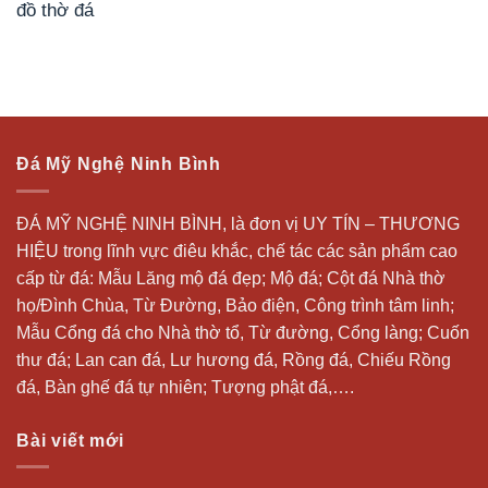
đồ thờ đá
Đá Mỹ Nghệ Ninh Bình
ĐÁ MỸ NGHỆ NINH BÌNH, là đơn vị UY TÍN – THƯƠNG
HIỆU trong lĩnh vực điêu khắc, chế tác các sản phẩm cao
cấp từ đá: Mẫu
Lăng mộ đá
đẹp;
Mộ đá
; Cột đá Nhà thờ
họ/Đình Chùa, Từ Đường, Bảo điện, Công trình tâm linh;
Mẫu Cổng đá cho Nhà thờ tổ, Từ đường, Cổng làng; Cuốn
thư đá;
Lan can đá
, Lư hương đá, Rồng đá, Chiếu Rồng
đá, Bàn ghế đá tự nhiên; Tượng phật đá,….
Bài viết mới