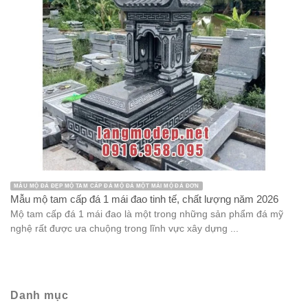
MẪU MỘ ĐÁ ĐẸP MỘ TAM CẤP ĐÁ MỘ ĐÁ MỘT MÁI MỘ ĐÁ ĐƠN
Mẫu mộ tam cấp đá 1 mái đao tinh tế, chất lượng năm 2026
Mộ tam cấp đá 1 mái đao là một trong những sản phẩm đá mỹ
nghệ rất được ưa chuộng trong lĩnh vực xây dựng ...
Danh mục