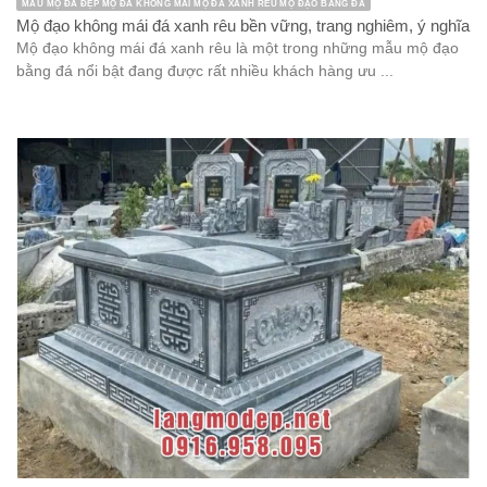
MẪU MỘ ĐÁ ĐẸP MỘ ĐÁ KHÔNG MÁI MỘ ĐÁ XANH RÊU MỘ ĐẠO BẰNG ĐÁ
Mộ đạo không mái đá xanh rêu bền vững, trang nghiêm, ý nghĩa
Mộ đạo không mái đá xanh rêu là một trong những mẫu mộ đạo
bằng đá nổi bật đang được rất nhiều khách hàng ưu ...