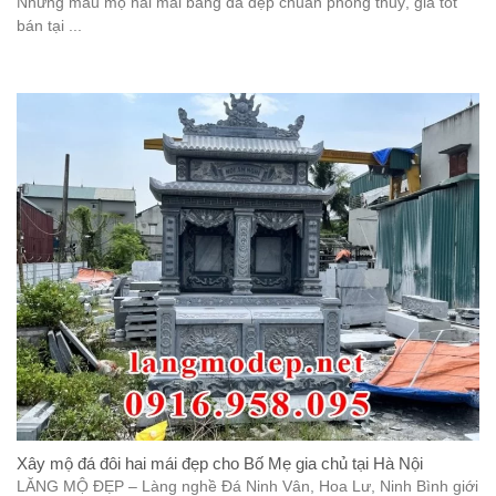
Những mẫu mộ hai mái bằng đá đẹp chuẩn phong thuỷ, giá tốt
bán tại ...
Xây mộ đá đôi hai mái đẹp cho Bố Mẹ gia chủ tại Hà Nội
LĂNG MỘ ĐẸP – Làng nghề Đá Ninh Vân, Hoa Lư, Ninh Bình giới