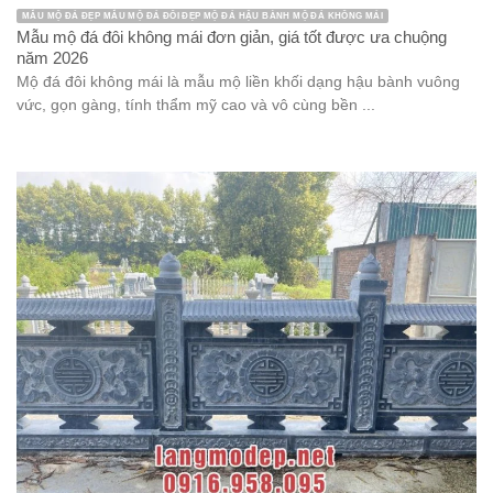
MẪU MỘ ĐÁ ĐẸP MẪU MỘ ĐÁ ĐÔI ĐẸP MỘ ĐÁ HẬU BÀNH MỘ ĐÁ KHÔNG MÁI
Mẫu mộ đá đôi không mái đơn giản, giá tốt được ưa chuộng
năm 2026
Mộ đá đôi không mái là mẫu mộ liền khối dạng hậu bành vuông
vức, gọn gàng, tính thẩm mỹ cao và vô cùng bền ...