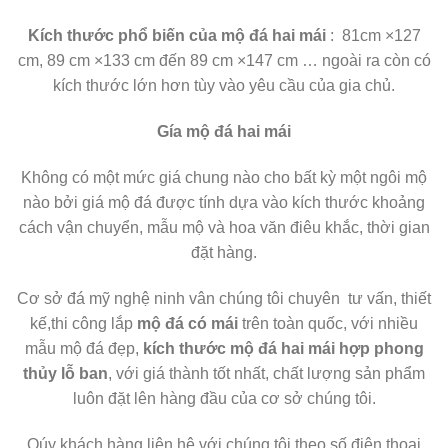
Kích thước phổ biến của mộ đá hai mái
: 81cm ×127
cm, 89 cm ×133 cm đến 89 cm ×147 cm … ngoài ra còn có
kích thước lớn hơn tùy vào yêu cầu của gia chủ.
Gía mộ đá hai mái
Không có một mức giá chung nào cho bất kỳ một ngôi mộ
nào bởi giá mộ đá được tính dựa vào kích thước khoảng
cách vận chuyển, mẫu mộ và hoa văn điêu khắc, thời gian
đặt hàng.
Cơ sở đá mỹ nghệ ninh vân chúng tôi chuyên tư vấn, thiết
kế,thi công lắp
mộ đá có mái
trên toàn quốc, với nhiều
mẫu mộ đá đẹp,
kích thước mộ đá hai mái hợp phong
thủy lỗ ban
, với giá thành tốt nhất, chất lượng sản phẩm
luôn đặt lên hàng đầu của cơ sở chúng tôi.
Qúy khách hàng liên hệ với chúng tôi theo số điện thoại