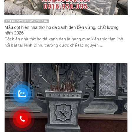
CỘT ĐÁ CỘT HIÊN KIẾN TRÚC ĐÁ
Mẫu cột hiên nhà thờ họ đá xanh đen bền vững, chất lượng
năm 2026
Cột hiên nhà thờ họ đá xanh đen là hạng mục kiến trúc tâm linh
nổi bật tại Ninh Bình, thường được chế tác nguyên ...