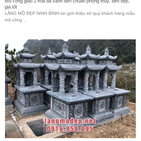
Mộ công giáo 2 mái đá xanh đen chuẩn phong thuỷ, bền đẹp,
giá tốt
LĂNG MỘ ĐẸP NINH BÌNH xin giới thiệu tới quý khách hàng mẫu
mộ công ...