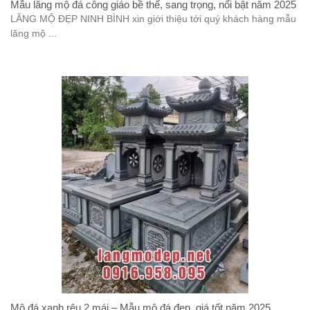
Mẫu lăng mộ đá công giáo bề thế, sang trọng, nổi bật năm 2025
LĂNG MỘ ĐẸP NINH BÌNH xin giới thiệu tới quý khách hàng mẫu
lăng mộ ...
Mộ đá xanh rêu 2 mái – Mẫu mộ đá đẹp, giá tốt năm 2025