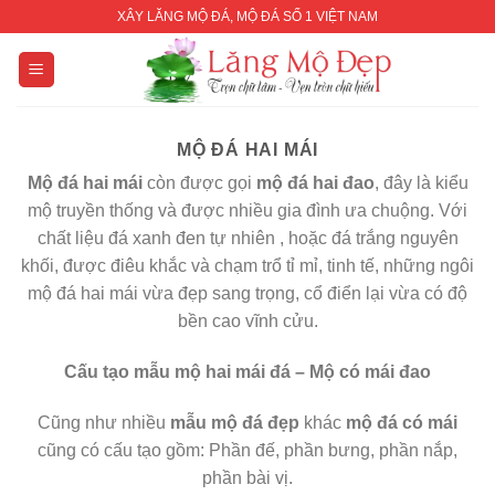
Skip
XÂY LĂNG MỘ ĐÁ, MỘ ĐÁ SỐ 1 VIỆT NAM
to
content
MỘ ĐÁ HAI MÁI
Mộ đá hai mái
còn được gọi
mộ đá hai đao
, đây là kiểu
mộ truyền thống và được nhiều gia đình ưa chuộng. Với
chất liệu đá xanh đen tự nhiên , hoặc đá trắng nguyên
khối, được điêu khắc và chạm trổ tỉ mỉ, tinh tế, những ngôi
mộ đá hai mái vừa đẹp sang trọng, cổ điển lại vừa có độ
bền cao vĩnh cửu.
Cấu tạo mẫu mộ hai mái đá – Mộ có mái đao
Cũng như nhiều
mẫu mộ đá đẹp
khác
mộ đá có mái
cũng có cấu tạo gồm: Phần đế, phần bưng, phần nắp,
phần bài vị.