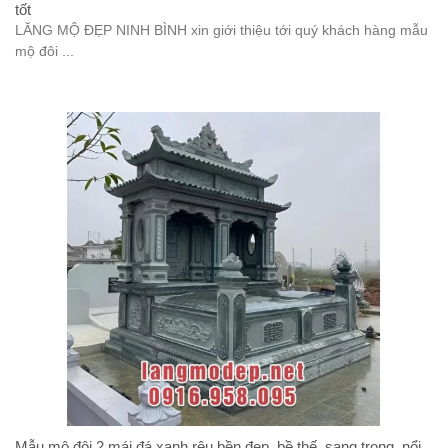
tốt
LĂNG MỘ ĐẸP NINH BÌNH xin giới thiệu tới quý khách hàng mẫu
mộ đôi ...
Mẫu mộ đôi 2 mái đá xanh rêu bền đẹp, bề thế, sang trọng, nổi