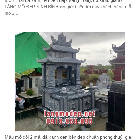
Mộ 2 mái đá xanh rêu bền đẹp, sang trọng, cổ kính, giá tốt
LĂNG MỘ ĐẸP NINH BÌNH xin giới thiệu tới quý khách hàng mẫu
mộ 2 ...
Mẫu mộ đôi 2 mái đá xanh đen bền đẹp chuẩn phong thuỷ, giá