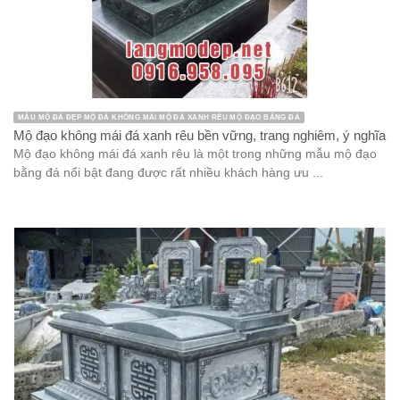
MẪU MỘ ĐÁ ĐẸP MỘ ĐÁ KHÔNG MÁI MỘ ĐÁ XANH RÊU MỘ ĐẠO BẰNG ĐÁ
Mộ đạo không mái đá xanh rêu bền vững, trang nghiêm, ý nghĩa
Mộ đạo không mái đá xanh rêu là một trong những mẫu mộ đạo
bằng đá nổi bật đang được rất nhiều khách hàng ưu ...