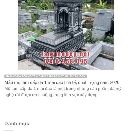
MẪU MỘ ĐÁ ĐẸP MỘ TAM CẤP ĐÁ MỘ ĐÁ MỘT MÁI MỘ ĐÁ ĐƠN
Mẫu mộ tam cấp đá 1 mái đao tinh tế, chất lượng năm 2026
Mộ tam cấp đá 1 mái đao là một trong những sản phẩm đá mỹ
nghệ rất được ưa chuộng trong lĩnh vực xây dựng ...
Danh mục