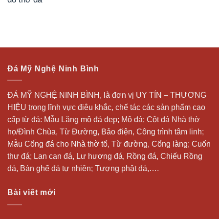
Đá Mỹ Nghệ Ninh Bình
ĐÁ MỸ NGHỆ NINH BÌNH, là đơn vị UY TÍN – THƯƠNG
HIỆU trong lĩnh vực điêu khắc, chế tác các sản phẩm cao
cấp từ đá: Mẫu
Lăng mộ đá
đẹp;
Mộ đá
; Cột đá Nhà thờ
họ/Đình Chùa, Từ Đường, Bảo điện, Công trình tâm linh;
Mẫu Cổng đá cho Nhà thờ tổ, Từ đường, Cổng làng; Cuốn
thư đá;
Lan can đá
, Lư hương đá, Rồng đá, Chiếu Rồng
đá, Bàn ghế đá tự nhiên; Tượng phật đá,….
Bài viết mới