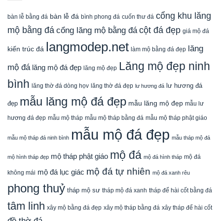
cổng khu lăng
bàn lễ đá
cuốn thư đá
bàn lễ bằng đá
bình phong đá
mộ bằng đá
cột đá đẹp
cổng lăng mộ bằng đá
giá mộ đá
langmodep.net
lăng
kiến trúc đá
làm mộ bằng đá đẹp
Lăng mộ đẹp ninh
mộ đá
lăng mộ đá đẹp
lăng mộ đẹp
bình
lăng thờ đá dòng họv
lư hương đá
lăng thờ đá đẹp
lư hương đá
mẫu lăng mộ đá đẹp
mẫu lăng mộ đẹp
đẹp
mẫu lư
mẫu mộ tháp bằng đá
mẫu mộ tháp phật giáo
hương đá đẹp
mẫu mộ tháp
mẫu mộ đá đẹp
mẫu mộ tháp đá ninh bình
mẫu tháp mộ đá
mộ đá
mộ tháp phật giáo
mộ đá
mộ hình tháp đẹp
mộ đá hình tháp
mộ đá tự nhiên
mộ đá lục giác
không mái
mộ đá xanh rêu
phong thuỷ
tháp mộ sư
tháp mộ đá xanh
tháp để hài cốt bằng đá
tâm linh
xây mộ bằng đá đẹp
xây tháp để hài cốt
xây mộ tháp bằng đá
đồ thờ đá