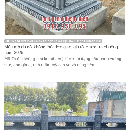
MẪU MỘ ĐÁ ĐẸP MẪU MỘ ĐÁ ĐÔI ĐẸP MỘ ĐÁ HẬU BÀNH MỘ ĐÁ KHÔNG MÁI
Mẫu mộ đá đôi không mái đơn giản, giá tốt được ưa chuộng
năm 2026
Mộ đá đôi không mái là mẫu mộ liền khối dạng hậu bành vuông
vức, gọn gàng, tính thẩm mỹ cao và vô cùng bền ...