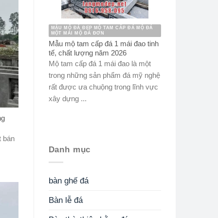
MẪU MỘ ĐÁ ĐẸP MỘ TAM CẤP ĐÁ MỘ ĐÁ
MỘT MÁI MỘ ĐÁ ĐƠN
Mẫu mộ tam cấp đá 1 mái đao tinh
tế, chất lượng năm 2026
Mộ tam cấp đá 1 mái đao là một
trong những sản phẩm đá mỹ nghệ
rất được ưa chuộng trong lĩnh vực
xây dựng ...
ng
t bán
Danh mục
bàn ghế đá
Bàn lễ đá