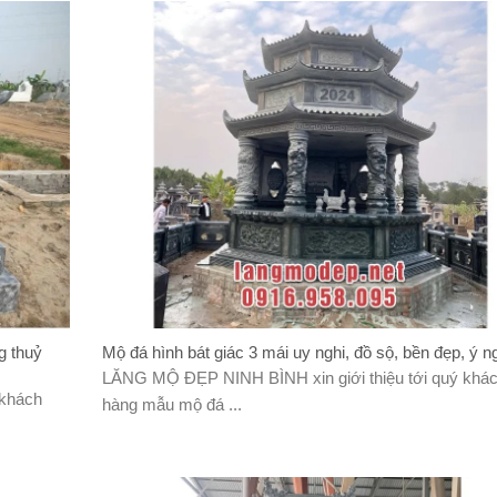
g thuỷ
Mộ đá hình bát giác 3 mái uy nghi, đồ sộ, bền đẹp, ý n
LĂNG MỘ ĐẸP NINH BÌNH xin giới thiệu tới quý khá
 khách
hàng mẫu mộ đá ...