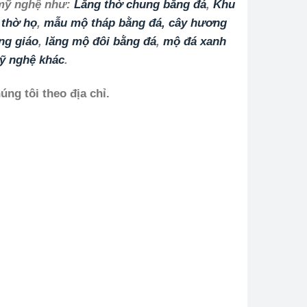
á mỹ nghệ như:
Lăng thờ chung bằng đá
,
Khu
 thờ họ
,
mẫu mộ tháp bằng đá,
cây hương
ng giáo
,
lăng mộ đôi bằng đá
,
mộ đá xanh
ỹ nghệ khác
.
ng tôi theo địa chỉ.