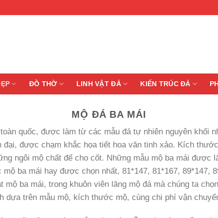
ĐẸP
ĐỒ THỜ
LINH VẬT ĐÁ
KIẾN TRÚC ĐÁ
P
MỘ ĐÁ BA MÁI
t toàn quốc, được làm từ các mẫu đá tự nhiên nguyên khối n
n đại, được chạm khắc họa tiết hoa văn tinh xảo. Kích thư
ững ngôi mộ chất để cho cốt. Những mẫu mộ ba mái được lấ
c mộ ba mái hay được chọn nhất, 81*147, 81*167, 89*147, 8
đặt mộ ba mái, trong khuôn viên lăng mộ đá mà chúng ta ch
h dựa trên mẫu mộ, kích thước mộ, cùng chi phí vận chuyển