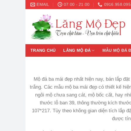
Skip
EMAIL
07:00 - 21:00
0916.958.095
to
content
TRANG CHỦ
LĂNG MỘ ĐÁ
MẪU MỘ ĐÁ 
Mộ đá ba mái đẹp nhất hiện nay, bán lắp đặ
trắng. Các mẫu mộ ba mái đẹp có thiết kế hiệ
ngôi mộ chưa sang cát, mộ bốc cất, hay nh
thước lỗ ban 39, thông thường kích thướ
107*217. Tùy theo không gian diện tích lắp 
được tín