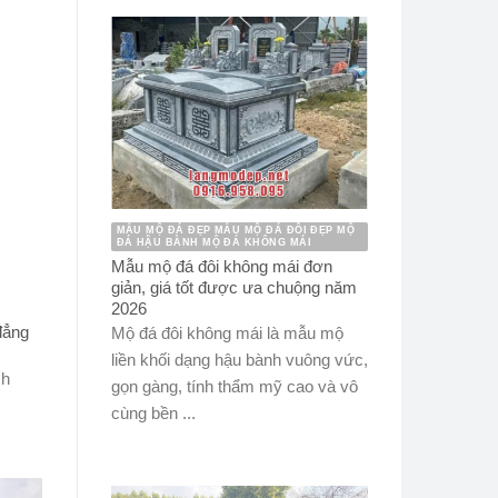
MẪU MỘ ĐÁ ĐẸP MẪU MỘ ĐÁ ĐÔI ĐẸP MỘ
ĐÁ HẬU BÀNH MỘ ĐÁ KHÔNG MÁI
Mẫu mộ đá đôi không mái đơn
giản, giá tốt được ưa chuộng năm
2026
đẳng
Mộ đá đôi không mái là mẫu mộ
liền khối dạng hậu bành vuông vức,
ch
gọn gàng, tính thẩm mỹ cao và vô
cùng bền ...