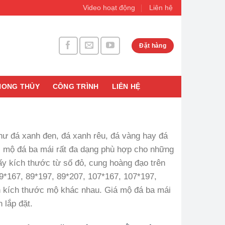
Video hoạt động
Liên hệ
Đặt hàng
HONG THỦY
CÔNG TRÌNH
LIÊN HỆ
hư đá xanh đen, đá xanh rêu, đá vàng hay đá
ớc mộ đá ba mái rất đa dạng phù hợp cho những
y kích thước từ số đỏ, cung hoàng đạo trên
9*167, 89*197, 89*207, 107*167, 107*197,
ọn kích thước mộ khác nhau. Giá mộ đá ba mái
 lắp đặt.