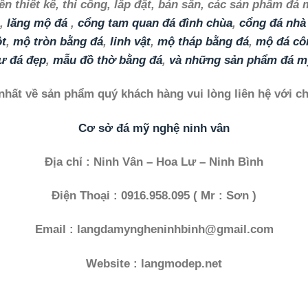
n thiết kế, thi công, lắp đặt, bán sẵn, các sản phẩm đ
,
lăng mộ đá
,
cổng tam quan đá đình chùa
,
cổng đá nhà
ột
,
mộ tròn bằng đá
,
linh vật
,
mộ tháp bằng đá
,
mộ đá cô
ư đá đẹp
,
mẫu đồ thờ bằng đá
,
và những sản phẩm đá m
nhất về sản phẩm quý khách hàng vui lòng liên hệ với chú
Cơ sở đá mỹ nghệ ninh vân
Địa chỉ : Ninh Vân – Hoa Lư – Ninh Bình
Điện Thoại : 0916.958.095 ( Mr : Sơn )
Email : langdamyngheninhbinh@gmail.com
Website : langmodep.net