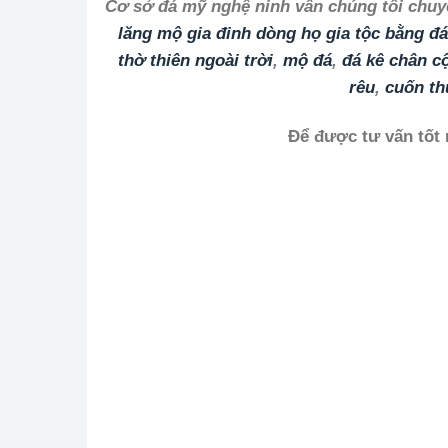
Cơ sở đá mỹ nghệ ninh vân chúng tôi chuyê
lăng mộ gia đinh dòng họ gia tộc bằng đá
thờ thiên ngoài trời
,
mộ đá
,
đá kê chân c
rêu
,
cuốn th
Để được tư vấn tốt 