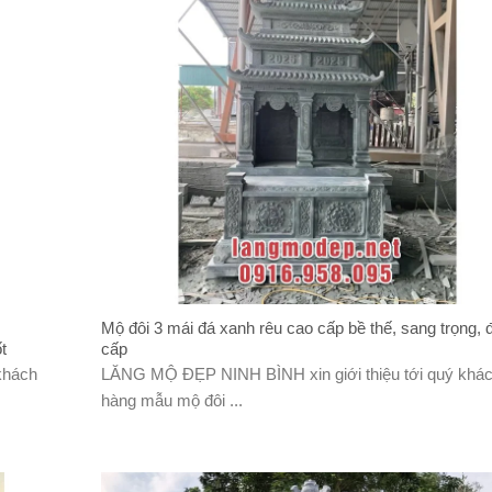
Mộ đôi 3 mái đá xanh rêu cao cấp bề thế, sang trọng, 
t
cấp
khách
LĂNG MỘ ĐẸP NINH BÌNH xin giới thiệu tới quý khá
hàng mẫu mộ đôi ...