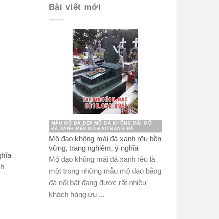
Bài viết mới
MẪU MỘ ĐÁ ĐẸP MỘ ĐÁ KHÔNG MÁI MỘ
ĐÁ XANH RÊU MỘ ĐẠO BẰNG ĐÁ
Mộ đạo không mái đá xanh rêu bền
vững, trang nghiêm, ý nghĩa
ghĩa
Mộ đạo không mái đá xanh rêu là
ch
một trong những mẫu mộ đạo bằng
đá nổi bật đang được rất nhiều
khách hàng ưu ...