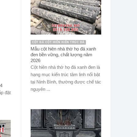
CỘT ĐÁ CỘT HIÊN KIẾN TRÚC ĐÁ
Mẫu cột hiên nhà thờ họ đá xanh
đen bền vững, chất lượng năm
2026
Cột hiên nhà thờ họ đá xanh đen là
hạng mục kiến trúc tâm linh nổi bật
tại Ninh Bình, thường được chế tác
24
nguyên ...
ắp đặt