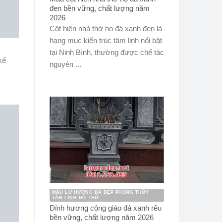
đen bền vững, chất lượng năm
2026
Cột hiên nhà thờ họ đá xanh đen là
hạng mục kiến trúc tâm linh nổi bật
tại Ninh Bình, thường được chế tác
kế
nguyên ...
MẪU LƯ HƯƠNG ĐÁ ĐẸP PHONG THỦY
TÂM LINH ĐỒ THỜ
Đỉnh hương công giáo đá xanh rêu
bền vững, chất lượng năm 2026