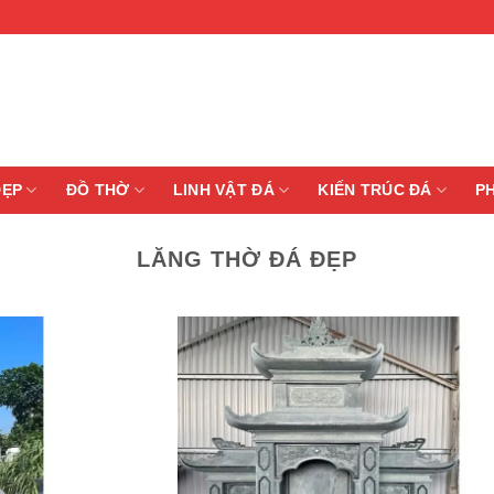
ĐẸP
ĐỒ THỜ
LINH VẬT ĐÁ
KIẾN TRÚC ĐÁ
P
LĂNG THỜ ĐÁ ĐẸP