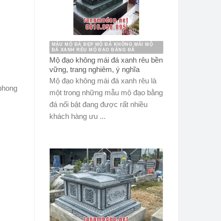
MẪU MỘ ĐÁ ĐẸP MỘ ĐÁ KHÔNG MÁI MỘ
ĐÁ XANH RÊU MỘ ĐẠO BẰNG ĐÁ
Mộ đạo không mái đá xanh rêu bền
vững, trang nghiêm, ý nghĩa
Mộ đạo không mái đá xanh rêu là
 phong
một trong những mẫu mộ đạo bằng
đá nổi bật đang được rất nhiều
khách hàng ưu ...