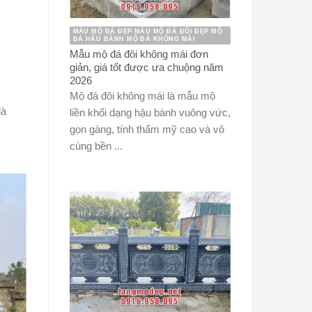
MẪU MỘ ĐÁ ĐẸP MẪU MỘ ĐÁ ĐÔI ĐẸP MỘ
ĐÁ HẬU BÀNH MỘ ĐÁ KHÔNG MÁI
Mẫu mộ đá đôi không mái đơn
giản, giá tốt được ưa chuộng năm
2026
Mộ đá đôi không mái là mẫu mộ
là
liền khối dạng hậu bành vuông vức,
gọn gàng, tính thẩm mỹ cao và vô
cùng bền ...