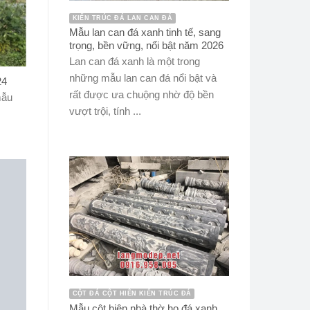
KIẾN TRÚC ĐÁ LAN CAN ĐÁ
Mẫu lan can đá xanh tinh tế, sang
trọng, bền vững, nổi bật năm 2026
Lan can đá xanh là một trong
những mẫu lan can đá nổi bật và
24
rất được ưa chuộng nhờ độ bền
mẫu
vượt trội, tính ...
CỘT ĐÁ CỘT HIÊN KIẾN TRÚC ĐÁ
Mẫu cột hiên nhà thờ họ đá xanh