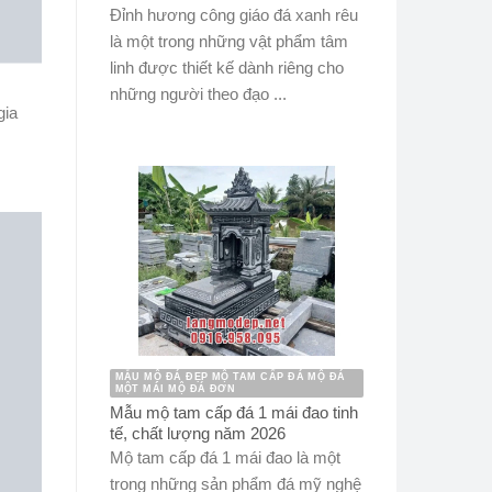
Đỉnh hương công giáo đá xanh rêu
là một trong những vật phẩm tâm
linh được thiết kế dành riêng cho
những người theo đạo ...
gia
MẪU MỘ ĐÁ ĐẸP MỘ TAM CẤP ĐÁ MỘ ĐÁ
MỘT MÁI MỘ ĐÁ ĐƠN
Mẫu mộ tam cấp đá 1 mái đao tinh
tế, chất lượng năm 2026
Mộ tam cấp đá 1 mái đao là một
trong những sản phẩm đá mỹ nghệ