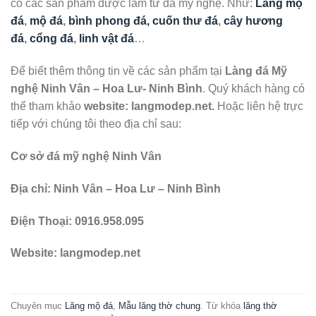
có các sản phẩm được làm từ đá mỹ nghệ. Như:
Lăng mộ
đá
,
mộ đá
,
bình phong đá, cuốn thư đá
,
cây hương
đá
,
cổng đá
,
linh vật đá
…
Để biết thêm thông tin về các sản phẩm tại
Làng đá Mỹ
nghệ Ninh Vân – Hoa Lư- Ninh Bình
. Quý khách hàng có
thể tham khảo
website: langmodep.net.
Hoặc liên hệ trực
tiếp với chúng tôi theo địa chỉ sau:
Cơ sở đá mỹ nghệ Ninh Vân
Địa chỉ: Ninh Vân – Hoa Lư – Ninh Bình
Điện Thoại:
0916.958.095
Website: langmodep.net
Chuyên mục
Lăng mộ đá
,
Mẫu lăng thờ chung
. Từ khóa
lăng thờ