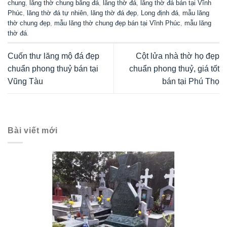
chung
,
lăng thờ chung bằng đá
,
lăng thờ đá
,
lăng thờ đá bán tại Vĩnh
Phúc
,
lăng thờ đá tự nhiên
,
lăng thờ đá đẹp
,
Long định đá
,
mẫu lăng
thờ chung đẹp
,
mẫu lăng thờ chung đẹp bán tại Vĩnh Phúc
,
mẫu lăng
thờ đá
.
Cuốn thư lăng mộ đá đẹp
Cột lửa nhà thờ họ đẹp
chuẩn phong thuỷ bán tại
chuẩn phong thuỷ, giá tốt
Vũng Tàu
bán tại Phú Thọ
Bài viết mới