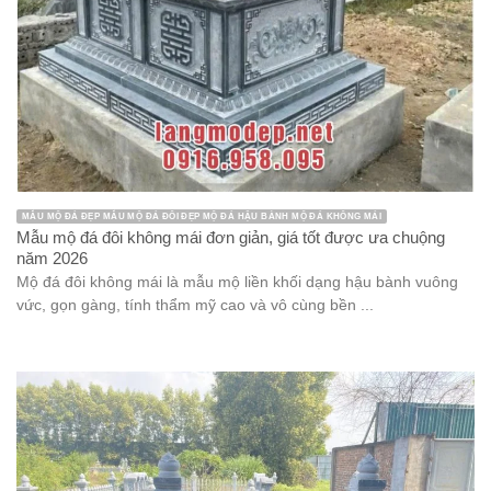
MẪU MỘ ĐÁ ĐẸP MẪU MỘ ĐÁ ĐÔI ĐẸP MỘ ĐÁ HẬU BÀNH MỘ ĐÁ KHÔNG MÁI
Mẫu mộ đá đôi không mái đơn giản, giá tốt được ưa chuộng
năm 2026
Mộ đá đôi không mái là mẫu mộ liền khối dạng hậu bành vuông
vức, gọn gàng, tính thẩm mỹ cao và vô cùng bền ...