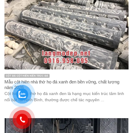
CỘT ĐÁ CỘT HIÊN KIẾN TRÚC ĐÁ
Mẫu cột hiên nhà thờ họ đá xanh đen bền vững, chất lượng
năm 2026
Cột hiên nhà thờ họ đá xanh đen là hạng mục kiến trúc tâm linh
nổi bật tại Ninh Bình, thường được chế tác nguyên ...