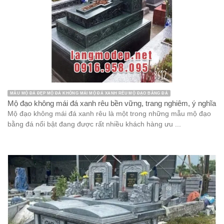
MẪU MỘ ĐÁ ĐẸP MỘ ĐÁ KHÔNG MÁI MỘ ĐÁ XANH RÊU MỘ ĐẠO BẰNG ĐÁ
Mộ đạo không mái đá xanh rêu bền vững, trang nghiêm, ý nghĩa
Mộ đạo không mái đá xanh rêu là một trong những mẫu mộ đạo
bằng đá nổi bật đang được rất nhiều khách hàng ưu ...