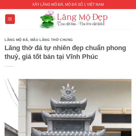
Skip
XÂY LĂNG MỘ ĐÁ, MỘ ĐÁ SỐ 1 VIỆT NAM
to
content
LĂNG MỘ ĐÁ
,
MẪU LĂNG THỜ CHUNG
Lăng thờ đá tự nhiên đẹp chuẩn phong
thuỷ, giá tốt bán tại Vĩnh Phúc