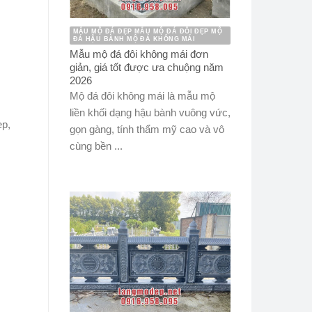
MẪU MỘ ĐÁ ĐẸP MẪU MỘ ĐÁ ĐÔI ĐẸP MỘ
ĐÁ HẬU BÀNH MỘ ĐÁ KHÔNG MÁI
Mẫu mộ đá đôi không mái đơn
giản, giá tốt được ưa chuộng năm
2026
Mộ đá đôi không mái là mẫu mộ
liền khối dạng hậu bành vuông vức,
ẹp,
gọn gàng, tính thẩm mỹ cao và vô
cùng bền ...