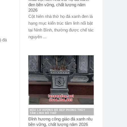
đen bền vững, chất lượng năm
2026
Cột hiên nhà thờ họ đá xanh đen là
hạng mục kiến trúc tâm linh nổi bật
tại Ninh Bình, thường được chế tác
nguyên ...
ộ đá
MẪU LƯ HƯƠNG ĐÁ ĐẸP PHONG THỦY
TÂM LINH ĐỒ THỜ
Đỉnh hương công giáo đá xanh rêu
bền vững, chất lượng năm 2026