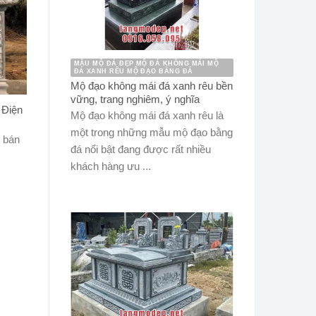
MẪU MỘ ĐÁ ĐẸP MỘ ĐÁ KHÔNG MÁI MỘ
ĐÁ XANH RÊU MỘ ĐẠO BẰNG ĐÁ
Mộ đạo không mái đá xanh rêu bền
vững, trang nghiêm, ý nghĩa
 Điện
Mộ đạo không mái đá xanh rêu là
một trong những mẫu mộ đạo bằng
t bán
đá nổi bật đang được rất nhiều
khách hàng ưu ...