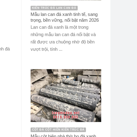
KIẾN TRÚC ĐÁ LAN CAN ĐÁ
Mẫu lan can đá xanh tinh tế, sang
trọng, bền vững, nổi bật năm 2026
Lan can đá xanh là một trong
những mẫu lan can đá nổi bật và
rất được ưa chuộng nhờ độ bền
nh đá
vượt trội, tính ...
CỘT ĐÁ CỘT HIÊN KIẾN TRÚC ĐÁ
Mẫu cột hiên nhà thờ họ đá xanh