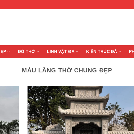
ĐẸP
ĐỒ THỜ
LINH VẬT ĐÁ
KIẾN TRÚC ĐÁ
P
MẪU LĂNG THỜ CHUNG ĐẸP