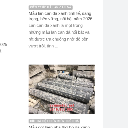
KIẾN TRÚC ĐÁ LAN CAN ĐÁ
Mẫu lan can đá xanh tinh tế, sang
trọng, bền vững, nổi bật năm 2026
Lan can đá xanh là một trong
những mẫu lan can đá nổi bật và
rất được ưa chuộng nhờ độ bền
2025
vượt trội, tính ...
á
CỘT ĐÁ CỘT HIÊN KIẾN TRÚC ĐÁ
Mẫu cột hiên nhà thờ họ đá xanh