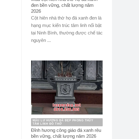
đen bền vững, chất lượng năm
2026
Cột hiên nhà thờ họ đá xanh đen là
hạng mục kiến trúc tâm linh nổi bật
tại Ninh Bình, thường được chế tác
nguyên ...
MẪU LƯ HƯƠNG ĐÁ ĐẸP PHONG THỦY
TÂM LINH ĐỒ THỜ
Đỉnh hương công giáo đá xanh rêu
bền vững, chất lượng năm 2026