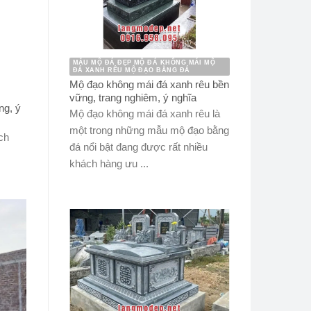
MẪU MỘ ĐÁ ĐẸP MỘ ĐÁ KHÔNG MÁI MỘ
ĐÁ XANH RÊU MỘ ĐẠO BẰNG ĐÁ
Mộ đạo không mái đá xanh rêu bền
vững, trang nghiêm, ý nghĩa
ng, ý
Mộ đạo không mái đá xanh rêu là
một trong những mẫu mộ đạo bằng
ch
đá nổi bật đang được rất nhiều
khách hàng ưu ...