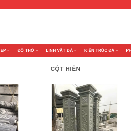
ĐẸP
ĐỒ THỜ
LINH VẬT ĐÁ
KIẾN TRÚC ĐÁ
P
CỘT HIÊN