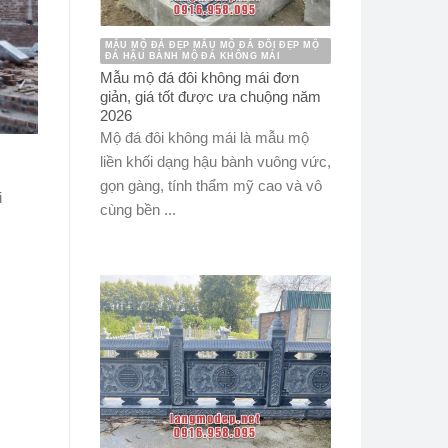
MẪU MỘ ĐÁ ĐẸP MẪU MỘ ĐÁ ĐÔI ĐẸP MỘ
ĐÁ HẬU BÀNH MỘ ĐÁ KHÔNG MÁI
Mẫu mộ đá đôi không mái đơn
giản, giá tốt được ưa chuộng năm
2026
Mộ đá đôi không mái là mẫu mộ
liền khối dạng hậu bành vuông vức,
gọn gàng, tính thẩm mỹ cao và vô
i
cùng bền ...