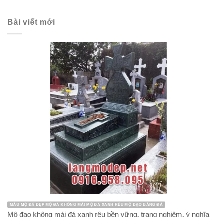
Bài viết mới
MẪU MỘ ĐÁ ĐẸP MỘ ĐÁ KHÔNG MÁI MỘ ĐÁ XANH RÊU MỘ ĐẠO BẰNG ĐÁ
Mộ đạo không mái đá xanh rêu bền vững, trang nghiêm, ý nghĩa