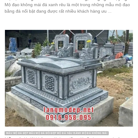
Mộ đạo không mái đá xanh rêu là một trong những mẫu mộ đạo
bằng đá nổi bật đang được rất nhiều khách hàng ưu ...
MẪU MỘ ĐÁ ĐẸP MẪU MỘ ĐÁ ĐÔI ĐẸP MỘ ĐÁ HẬU BÀNH MỘ ĐÁ KHÔNG MÁI