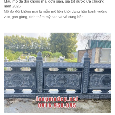
Mẫu mộ đá đôi không mái đơn giản, giá tốt được ưa chuộng
năm 2026
Mộ đá đôi không mái là mẫu mộ liền khối dạng hậu bành vuông
vức, gọn gàng, tính thẩm mỹ cao và vô cùng bền ...