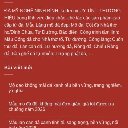
ĐÁ MỸ NGHỆ NINH BÌNH, là đơn vị UY TÍN – THƯƠNG
HIỆU trong lĩnh vực điêu khắc, chế tác các sản phẩm cao
cấp từ đá: Mẫu
Lăng mộ đá
đẹp;
Mộ đá
; Cột đá Nhà thờ
họ/Đình Chùa, Từ Đường, Bảo điện, Công trình tâm linh;
Mẫu Cổng đá cho Nhà thờ tổ, Từ đường, Cổng làng; Cuốn
thư đá;
Lan can đá
, Lư hương đá, Rồng đá, Chiếu Rồng
đá, Bàn ghế đá tự nhiên; Tượng phật đá,….
Bài viết mới
Mộ đạo không mái đá xanh rêu bền vững, trang nghiêm,
ý nghĩa
Mẫu mộ đá đôi không mái đơn giản, giá tốt được ưa
chuộng năm 2026
Mẫu lan can đá xanh tinh tế, sang trọng, bền vững, nổi
bật năm 2026