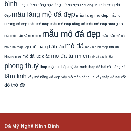
bình
lăng thờ đá dòng họv
lư hương đá
lăng thờ đá đẹp
lư hương đá
mẫu lăng mộ đá đẹp
mẫu lăng mộ đẹp
đẹp
mẫu lư
mẫu mộ tháp bằng đá
mẫu mộ tháp phật giáo
hương đá đẹp
mẫu mộ tháp
mẫu mộ đá đẹp
mẫu mộ tháp đá ninh bình
mẫu tháp mộ đá
mộ đá
mộ tháp phật giáo
mộ đá
mộ hình tháp đẹp
mộ đá hình tháp
mộ đá tự nhiên
mộ đá lục giác
không mái
mộ đá xanh rêu
phong thuỷ
tháp mộ sư
tháp mộ đá xanh
tháp để hài cốt bằng đá
tâm linh
xây mộ bằng đá đẹp
xây tháp để hài cốt
xây mộ tháp bằng đá
đồ thờ đá
Đá Mỹ Nghệ Ninh Bình