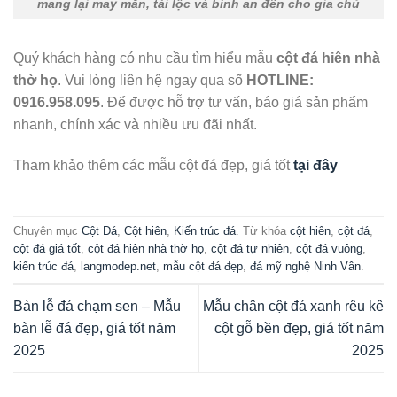
mang lại may mắn, tài lộc và bình an đến cho gia chủ
Quý khách hàng có nhu cầu tìm hiểu mẫu
cột đá hiên nhà
thờ họ
. Vui lòng liên hệ ngay qua số
HOTLINE:
0916.958.095
. Để được hỗ trợ tư vấn, báo giá sản phẩm
nhanh, chính xác và nhiều ưu đãi nhất.
Tham khảo thêm các mẫu cột đá đẹp, giá tốt
tại đây
Chuyên mục
Cột Đá
,
Cột hiên
,
Kiến trúc đá
. Từ khóa
cột hiên
,
cột đá
,
cột đá giá tốt
,
cột đá hiên nhà thờ họ
,
cột đá tự nhiên
,
cột đá vuông
,
kiến trúc đá
,
langmodep.net
,
mẫu cột đá đẹp
,
đá mỹ nghệ Ninh Vân
.
Bàn lễ đá chạm sen – Mẫu
Mẫu chân cột đá xanh rêu kê
bàn lễ đá đẹp, giá tốt năm
cột gỗ bền đẹp, giá tốt năm
2025
2025