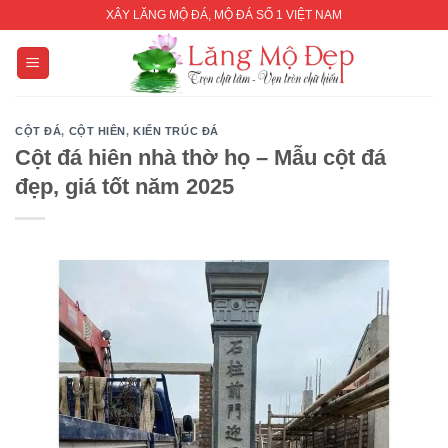
Skip
XÂY LĂNG MỘ ĐÁ, MỘ ĐÁ SỐ 1 VIỆT NAM
to
content
CỘT ĐÁ
,
CỘT HIÊN
,
KIẾN TRÚC ĐÁ
Cột đá hiên nhà thờ họ – Mẫu cột đá
đẹp, giá tốt năm 2025