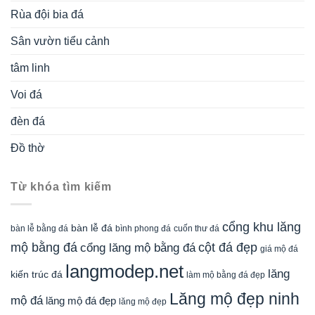
Rùa đội bia đá
Sân vườn tiểu cảnh
tâm linh
Voi đá
đèn đá
Đồ thờ
Từ khóa tìm kiếm
cổng khu lăng
bàn lễ đá
cuốn thư đá
bàn lễ bằng đá
bình phong đá
mộ bằng đá
cột đá đẹp
cổng lăng mộ bằng đá
giá mộ đá
langmodep.net
lăng
kiến trúc đá
làm mộ bằng đá đẹp
Lăng mộ đẹp ninh
mộ đá
lăng mộ đá đẹp
lăng mộ đẹp