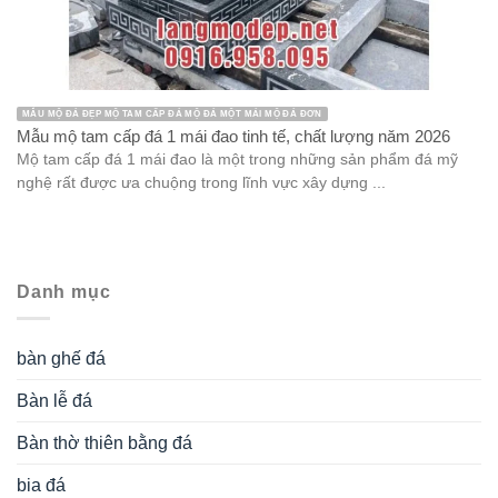
MẪU MỘ ĐÁ ĐẸP MỘ TAM CẤP ĐÁ MỘ ĐÁ MỘT MÁI MỘ ĐÁ ĐƠN
Mẫu mộ tam cấp đá 1 mái đao tinh tế, chất lượng năm 2026
Mộ tam cấp đá 1 mái đao là một trong những sản phẩm đá mỹ
nghệ rất được ưa chuộng trong lĩnh vực xây dựng ...
Danh mục
bàn ghế đá
Bàn lễ đá
Bàn thờ thiên bằng đá
bia đá