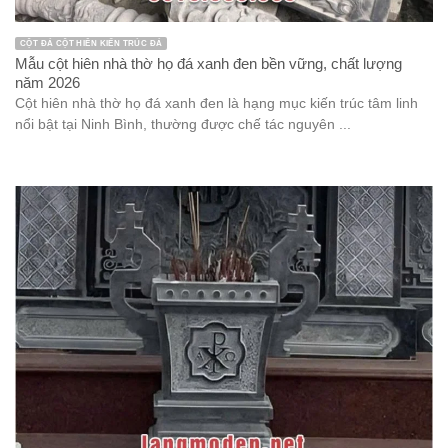
CỘT ĐÁ CỘT HIÊN KIẾN TRÚC ĐÁ
Mẫu cột hiên nhà thờ họ đá xanh đen bền vững, chất lượng
năm 2026
Cột hiên nhà thờ họ đá xanh đen là hạng mục kiến trúc tâm linh
nổi bật tại Ninh Bình, thường được chế tác nguyên ...