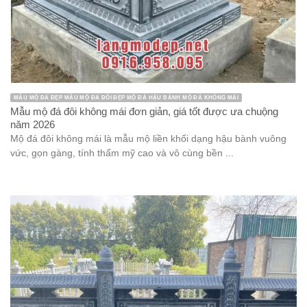
MẪU MỘ ĐÁ ĐẸP MẪU MỘ ĐÁ ĐÔI ĐẸP MỘ ĐÁ HẬU BÀNH MỘ ĐÁ KHÔNG MÁI
Mẫu mộ đá đôi không mái đơn giản, giá tốt được ưa chuộng
năm 2026
Mộ đá đôi không mái là mẫu mộ liền khối dạng hậu bành vuông
vức, gọn gàng, tính thẩm mỹ cao và vô cùng bền ...