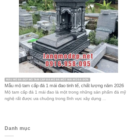
MẪU MỘ ĐÁ ĐẸP MỘ TAM CẤP ĐÁ MỘ ĐÁ MỘT MÁI MỘ ĐÁ ĐƠN
Mẫu mộ tam cấp đá 1 mái đao tinh tế, chất lượng năm 2026
Mộ tam cấp đá 1 mái đao là một trong những sản phẩm đá mỹ
nghệ rất được ưa chuộng trong lĩnh vực xây dựng ...
Danh mục