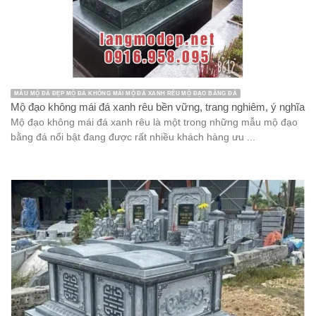
MẪU MỘ ĐÁ ĐẸP MỘ ĐÁ KHÔNG MÁI MỘ ĐÁ XANH RÊU MỘ ĐẠO BẰNG ĐÁ
Mộ đạo không mái đá xanh rêu bền vững, trang nghiêm, ý nghĩa
Mộ đạo không mái đá xanh rêu là một trong những mẫu mộ đạo
bằng đá nổi bật đang được rất nhiều khách hàng ưu ...