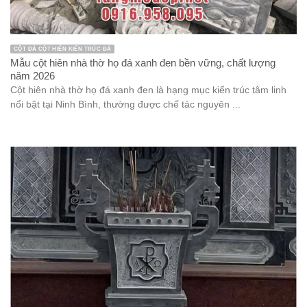
CỘT ĐÁ CỘT HIÊN KIẾN TRÚC ĐÁ
Mẫu cột hiên nhà thờ họ đá xanh đen bền vững, chất lượng
năm 2026
Cột hiên nhà thờ họ đá xanh đen là hạng mục kiến trúc tâm linh
nổi bật tại Ninh Bình, thường được chế tác nguyên ...