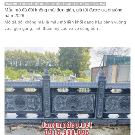
MẪU MỘ ĐÁ ĐẸP MẪU MỘ ĐÁ ĐÔI ĐẸP MỘ ĐÁ HẬU BÀNH MỘ ĐÁ KHÔNG MÁI
Mẫu mộ đá đôi không mái đơn giản, giá tốt được ưa chuộng
năm 2026
Mộ đá đôi không mái là mẫu mộ liền khối dạng hậu bành vuông
vức, gọn gàng, tính thẩm mỹ cao và vô cùng bền ...