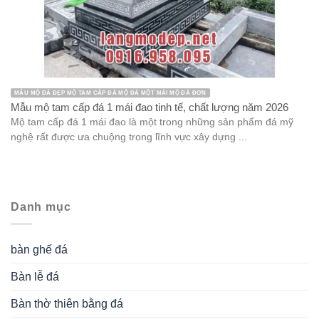
MẪU MỘ ĐÁ ĐẸP MỘ TAM CẤP ĐÁ MỘ ĐÁ MỘT MÁI MỘ ĐÁ ĐƠN
Mẫu mộ tam cấp đá 1 mái đao tinh tế, chất lượng năm 2026
Mộ tam cấp đá 1 mái đao là một trong những sản phẩm đá mỹ
nghệ rất được ưa chuộng trong lĩnh vực xây dựng ...
Danh mục
bàn ghế đá
Bàn lễ đá
Bàn thờ thiên bằng đá