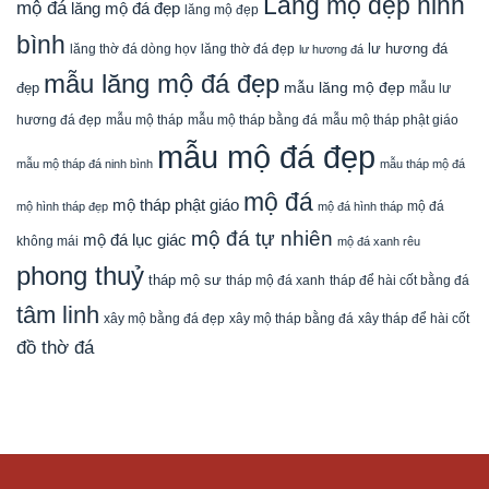
Lăng mộ đẹp ninh
mộ đá
lăng mộ đá đẹp
lăng mộ đẹp
bình
lăng thờ đá dòng họv
lư hương đá
lăng thờ đá đẹp
lư hương đá
mẫu lăng mộ đá đẹp
mẫu lăng mộ đẹp
đẹp
mẫu lư
mẫu mộ tháp bằng đá
mẫu mộ tháp phật giáo
hương đá đẹp
mẫu mộ tháp
mẫu mộ đá đẹp
mẫu mộ tháp đá ninh bình
mẫu tháp mộ đá
mộ đá
mộ tháp phật giáo
mộ đá
mộ hình tháp đẹp
mộ đá hình tháp
mộ đá tự nhiên
mộ đá lục giác
không mái
mộ đá xanh rêu
phong thuỷ
tháp mộ sư
tháp mộ đá xanh
tháp để hài cốt bằng đá
tâm linh
xây mộ bằng đá đẹp
xây tháp để hài cốt
xây mộ tháp bằng đá
đồ thờ đá