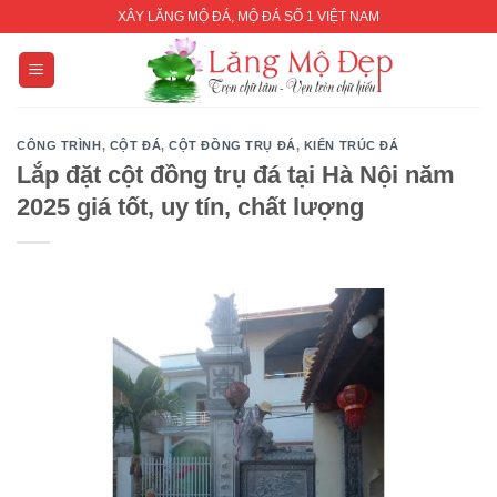
Skip
XÂY LĂNG MỘ ĐÁ, MỘ ĐÁ SỐ 1 VIỆT NAM
to
content
CÔNG TRÌNH
,
CỘT ĐÁ
,
CỘT ĐỒNG TRỤ ĐÁ
,
KIẾN TRÚC ĐÁ
Lắp đặt cột đồng trụ đá tại Hà Nội năm
2025 giá tốt, uy tín, chất lượng