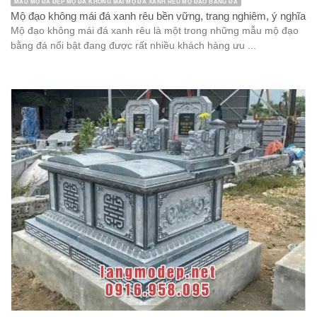
MẪU MỘ ĐÁ ĐẸP MỘ ĐÁ KHÔNG MÁI MỘ ĐÁ XANH RÊU MỘ ĐẠO BẰNG ĐÁ
Mộ đạo không mái đá xanh rêu bền vững, trang nghiêm, ý nghĩa
Mộ đạo không mái đá xanh rêu là một trong những mẫu mộ đạo
bằng đá nổi bật đang được rất nhiều khách hàng ưu ...