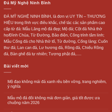
Đá Mỹ Nghệ Ninh Bình
ĐÁ MỸ NGHỆ NINH BÌNH, là đơn vị UY TÍN – THƯƠNG
HIỆU trong lĩnh vực điêu khắc, chế tác các sản phẩm cao
cấp từ đá: Mẫu
Lăng mộ đá
đẹp;
Mộ đá
; Cột đá Nhà thờ
họ/Đình Chùa, Từ Đường, Bảo điện, Công trình tâm linh;
Mẫu Cổng đá cho Nhà thờ tổ, Từ đường, Cổng làng; Cuốn
thư đá;
Lan can đá
, Lư hương đá, Rồng đá, Chiếu Rồng
đá, Bàn ghế đá tự nhiên; Tượng phật đá,….
Bài viết mới
Mộ đạo không mái đá xanh rêu bền vững, trang nghiêm,
ý nghĩa
Mẫu mộ đá đôi không mái đơn giản, giá tốt được ưa
chuộng năm 2026