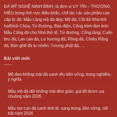
ĐÁ MỸ NGHỆ NINH BÌNH, là đơn vị UY TÍN – THƯƠNG
HIỆU trong lĩnh vực điêu khắc, chế tác các sản phẩm cao
cấp từ đá: Mẫu
Lăng mộ đá
đẹp;
Mộ đá
; Cột đá Nhà thờ
họ/Đình Chùa, Từ Đường, Bảo điện, Công trình tâm linh;
Mẫu Cổng đá cho Nhà thờ tổ, Từ đường, Cổng làng; Cuốn
thư đá;
Lan can đá
, Lư hương đá, Rồng đá, Chiếu Rồng
đá, Bàn ghế đá tự nhiên; Tượng phật đá,….
Bài viết mới
Mộ đạo không mái đá xanh rêu bền vững, trang nghiêm,
ý nghĩa
Mẫu mộ đá đôi không mái đơn giản, giá tốt được ưa
chuộng năm 2026
Mẫu lan can đá xanh tinh tế, sang trọng, bền vững, nổi
bật năm 2026