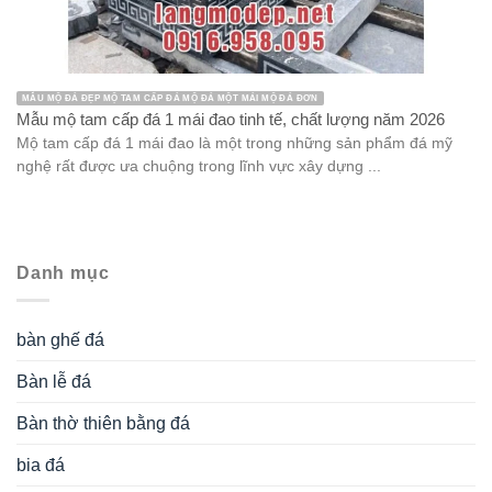
MẪU MỘ ĐÁ ĐẸP MỘ TAM CẤP ĐÁ MỘ ĐÁ MỘT MÁI MỘ ĐÁ ĐƠN
Mẫu mộ tam cấp đá 1 mái đao tinh tế, chất lượng năm 2026
Mộ tam cấp đá 1 mái đao là một trong những sản phẩm đá mỹ
nghệ rất được ưa chuộng trong lĩnh vực xây dựng ...
Danh mục
bàn ghế đá
Bàn lễ đá
Bàn thờ thiên bằng đá
bia đá