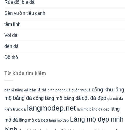
Rùa đội bia đá
Sân vườn tiểu cảnh
tâm linh
Voi đá
đèn đá
Đồ thờ
Từ khóa tìm kiếm
cổng khu lăng
bàn lễ đá
cuốn thư đá
bàn lễ bằng đá
bình phong đá
mộ bằng đá
cột đá đẹp
cổng lăng mộ bằng đá
giá mộ đá
langmodep.net
lăng
kiến trúc đá
làm mộ bằng đá đẹp
Lăng mộ đẹp ninh
mộ đá
lăng mộ đá đẹp
lăng mộ đẹp
bình