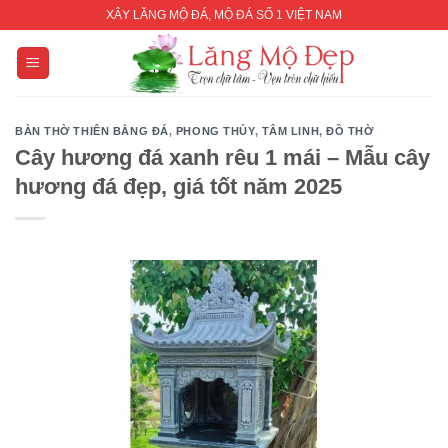
Skip
XÂY LĂNG MỘ ĐÁ, MỘ ĐÁ SỐ 1 VIỆT NAM
to
content
BÀN THỜ THIÊN BẰNG ĐÁ
,
PHONG THỦY
,
TÂM LINH
,
ĐỒ THỜ
Cây hương đá xanh rêu 1 mái – Mẫu cây
hương đá đẹp, giá tốt năm 2025