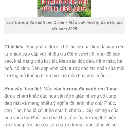
Cây hương đá xanh rêu 1 mái – Mẫu cây hương đá đẹp, giá
tốt năm 2025
Chất liệu:
Sản phẩm được chế tác từ chất liệu đá xanh rêu
tự nhiên cao cấp với nhiều ưu điểm vượt trội như độ bền
cao, khả năng chịu lực tốt. Màu sắc độc đáo, trầm mặc, hài
hoà, cổ kính. Bền đẹp vĩnh cửu trước các tác nhân của môi
trường mà không bị nứt vỡ, ăn mòn hay phai màu…
Hoa văn, hoạ tiết:
Mẫu
cây hương đá xanh rêu 1 mái
được chạm khắc các hoa văn đơn giản nhưng vô cùng
đẹp mắt và mang nhiều ý nghĩa tốt lành như chữ Phúc,
chữ Thọ, hoa lá cổ, triện chữ T, chữ S… Sự kết hợp của
hoa văn chữ Phúc và chữ Thọ trên cây hương thể hiện
ước vọng lớn lao của con người trong cuộc sống về sự