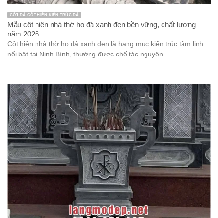
CỘT ĐÁ CỘT HIÊN KIẾN TRÚC ĐÁ
Mẫu cột hiên nhà thờ họ đá xanh đen bền vững, chất lượng
năm 2026
Cột hiên nhà thờ họ đá xanh đen là hạng mục kiến trúc tâm linh
nổi bật tại Ninh Bình, thường được chế tác nguyên ...