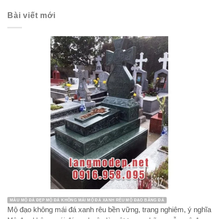
Bài viết mới
MẪU MỘ ĐÁ ĐẸP MỘ ĐÁ KHÔNG MÁI MỘ ĐÁ XANH RÊU MỘ ĐẠO BẰNG ĐÁ
Mộ đạo không mái đá xanh rêu bền vững, trang nghiêm, ý nghĩa