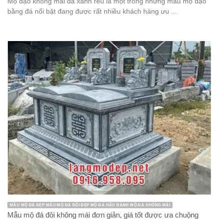
Mộ đạo không mái đá xanh rêu là một trong những mẫu mộ đạo
bằng đá nổi bật đang được rất nhiều khách hàng ưu ...
MẪU MỘ ĐÁ ĐẸP MẪU MỘ ĐÁ ĐÔI ĐẸP MỘ ĐÁ HẬU BÀNH MỘ ĐÁ KHÔNG MÁI
Mẫu mộ đá đôi không mái đơn giản, giá tốt được ưa chuộng