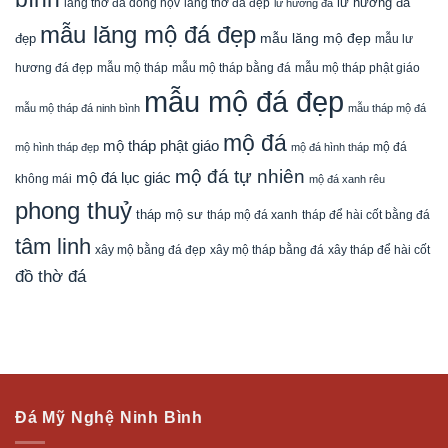
lăng thờ đá dòng họv
lư hương đá
lăng thờ đá đẹp
lư hương đá
mẫu lăng mộ đá đẹp
mẫu lăng mộ đẹp
đẹp
mẫu lư
mẫu mộ tháp bằng đá
mẫu mộ tháp phật giáo
hương đá đẹp
mẫu mộ tháp
mẫu mộ đá đẹp
mẫu mộ tháp đá ninh bình
mẫu tháp mộ đá
mộ đá
mộ tháp phật giáo
mộ đá
mộ hình tháp đẹp
mộ đá hình tháp
mộ đá tự nhiên
mộ đá lục giác
không mái
mộ đá xanh rêu
phong thuỷ
tháp mộ sư
tháp mộ đá xanh
tháp để hài cốt bằng đá
tâm linh
xây mộ bằng đá đẹp
xây tháp để hài cốt
xây mộ tháp bằng đá
đồ thờ đá
Đá Mỹ Nghệ Ninh Bình