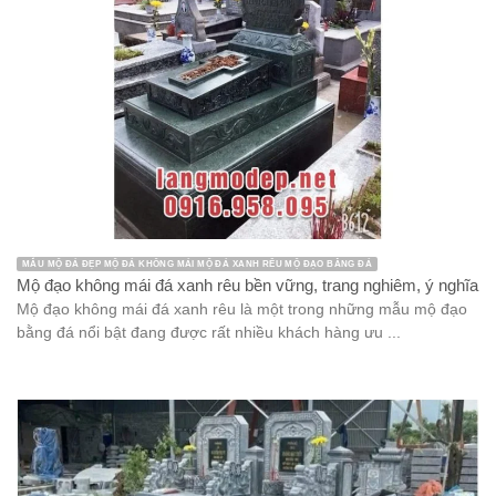
MẪU MỘ ĐÁ ĐẸP MỘ ĐÁ KHÔNG MÁI MỘ ĐÁ XANH RÊU MỘ ĐẠO BẰNG ĐÁ
Mộ đạo không mái đá xanh rêu bền vững, trang nghiêm, ý nghĩa
Mộ đạo không mái đá xanh rêu là một trong những mẫu mộ đạo
bằng đá nổi bật đang được rất nhiều khách hàng ưu ...