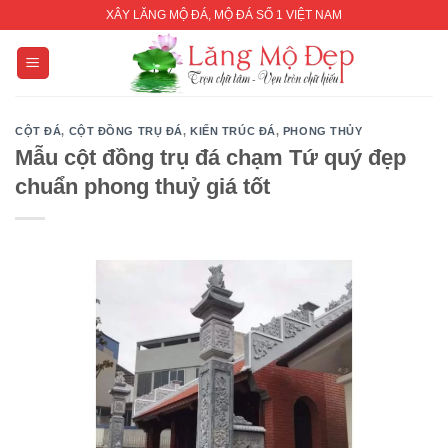
Skip
XÂY LĂNG MỘ ĐÁ, MỘ ĐÁ SỐ 1 VIỆT NAM
to
content
CỘT ĐÁ
,
CỘT ĐỒNG TRỤ ĐÁ
,
KIẾN TRÚC ĐÁ
,
PHONG THỦY
Mẫu cột đồng trụ đá chạm Tứ quý đẹp
chuẩn phong thuỷ giá tốt