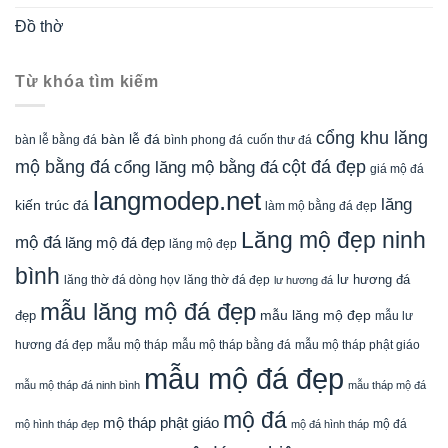
Đồ thờ
Từ khóa tìm kiếm
cổng khu lăng
bàn lễ đá
cuốn thư đá
bàn lễ bằng đá
bình phong đá
mộ bằng đá
cột đá đẹp
cổng lăng mộ bằng đá
giá mộ đá
langmodep.net
lăng
kiến trúc đá
làm mộ bằng đá đẹp
Lăng mộ đẹp ninh
mộ đá
lăng mộ đá đẹp
lăng mộ đẹp
bình
lăng thờ đá dòng họv
lư hương đá
lăng thờ đá đẹp
lư hương đá
mẫu lăng mộ đá đẹp
mẫu lăng mộ đẹp
đẹp
mẫu lư
mẫu mộ tháp bằng đá
mẫu mộ tháp phật giáo
hương đá đẹp
mẫu mộ tháp
mẫu mộ đá đẹp
mẫu mộ tháp đá ninh bình
mẫu tháp mộ đá
mộ đá
mộ tháp phật giáo
mộ đá
mộ hình tháp đẹp
mộ đá hình tháp