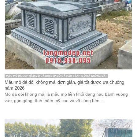
MẪU MỘ ĐÁ ĐẸP MẪU MỘ ĐÁ ĐÔI ĐẸP MỘ ĐÁ HẬU BÀNH MỘ ĐÁ KHÔNG MÁI
Mẫu mộ đá đôi không mái đơn giản, giá tốt được ưa chuộng
năm 2026
Mộ đá đôi không mái là mẫu mộ liền khối dạng hậu bành vuông
vức, gọn gàng, tính thẩm mỹ cao và vô cùng bền ...