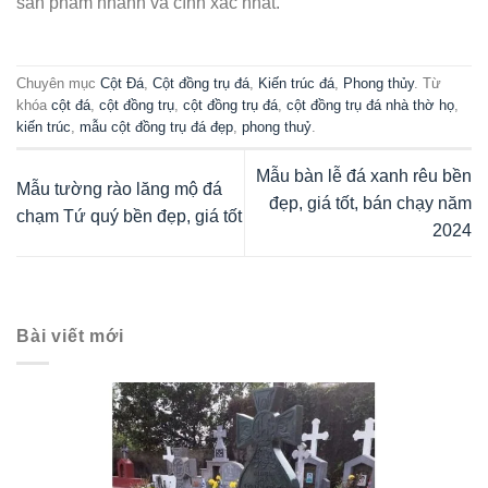
sản phẩm nhanh và cính xác nhất.
Chuyên mục
Cột Đá
,
Cột đồng trụ đá
,
Kiến trúc đá
,
Phong thủy
. Từ
khóa
cột đá
,
cột đồng trụ
,
cột đồng trụ đá
,
cột đồng trụ đá nhà thờ họ
,
kiến trúc
,
mẫu cột đồng trụ đá đẹp
,
phong thuỷ
.
Mẫu bàn lễ đá xanh rêu bền
Mẫu tường rào lăng mộ đá
đẹp, giá tốt, bán chạy năm
chạm Tứ quý bền đẹp, giá tốt
2024
Bài viết mới