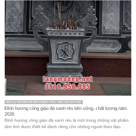
MẪU LƯ HƯƠNG ĐÁ ĐẸP PHONG THỦY TÂM LINH ĐỒ THỜ
Đỉnh hương công giáo đá xanh rêu bền vững, chất lượng năm
2026
Đỉnh hương công giáo đá xanh rêu là một trong những vật phẩm
tâm linh được thiết kế dành riêng cho những người theo đạo ...