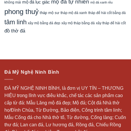
mộ đá tự nhiên
mộ đá lục giác
không mái
mộ đá xanh rêu
phong thuỷ
tháp mộ sư
tháp mộ đá xanh
tháp để hài cốt bằng đá
tâm linh
xây mộ bằng đá đẹp
xây tháp để hài cốt
xây mộ tháp bằng đá
đồ thờ đá
Đá Mỹ Nghệ Ninh Bình
ĐÁ MỸ NGHỆ NINH BÌNH, là đơn vị UY TÍN – THƯƠNG
HIỆU trong lĩnh vực điêu khắc, chế tác các sản phẩm cao
cấp từ đá: Mẫu
Lăng mộ đá
đẹp;
Mộ đá
; Cột đá Nhà thờ
họ/Đình Chùa, Từ Đường, Bảo điện, Công trình tâm linh;
Mẫu Cổng đá cho Nhà thờ tổ, Từ đường, Cổng làng; Cuốn
thư đá;
Lan can đá
, Lư hương đá, Rồng đá, Chiếu Rồng