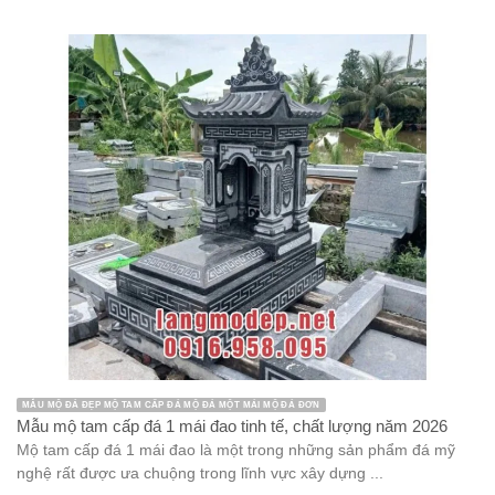
MẪU MỘ ĐÁ ĐẸP MỘ TAM CẤP ĐÁ MỘ ĐÁ MỘT MÁI MỘ ĐÁ ĐƠN
Mẫu mộ tam cấp đá 1 mái đao tinh tế, chất lượng năm 2026
Mộ tam cấp đá 1 mái đao là một trong những sản phẩm đá mỹ
nghệ rất được ưa chuộng trong lĩnh vực xây dựng ...