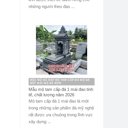
những người theo đạo ...
MẪU MỘ ĐÁ ĐẸP MỘ TAM CẤP ĐÁ MỘ ĐÁ
MỘT MÁI MỘ ĐÁ ĐƠN
Mẫu mộ tam cấp đá 1 mái đao tinh
tế, chất lượng năm 2026
Mộ tam cấp đá 1 mái đao là một
trong những sản phẩm đá mỹ nghệ
rất được ưa chuộng trong lĩnh vực
xây dựng ...