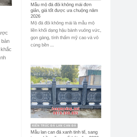
Mẫu mộ đá đôi không mái đơn
giản, giá tốt được ưa chuộng năm
2026
Mộ đá đôi không mái là mẫu mộ
liền khối dạng hậu bành vuông vức,
được
gọn gàng, tính thẩm mỹ cao và vô
 bàn
cùng bền ...
 khắc
ịnh
KIẾN TRÚC ĐÁ LAN CAN ĐÁ
Mẫu lan can đá xanh tinh tế, sang