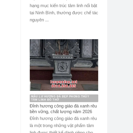
hạng mục kiến trúc tâm linh nổi bật
tại Ninh Bình, thường được chế tác
nguyên ...
MẪU LƯ HƯƠNG ĐÁ ĐẸP PHONG THỦY
TÂM LINH ĐỒ THỜ
Đỉnh hương công giáo đá xanh rêu
bền vững, chất lượng năm 2026
Đỉnh hương công giáo đá xanh rêu
là một trong những vật phẩm tâm
linh được thiết kế dành riêng cho