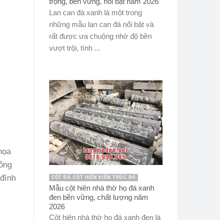
trọng, bền vững, nổi bật năm 2026
Lan can đá xanh là một trong
những mẫu lan can đá nổi bật và
rất được ưa chuộng nhờ độ bền
vượt trội, tính ...
họa
công
 đình
CỘT ĐÁ CỘT HIÊN KIẾN TRÚC ĐÁ
Mẫu cột hiên nhà thờ họ đá xanh
đen bền vững, chất lượng năm
2026
Cột hiên nhà thờ họ đá xanh đen là