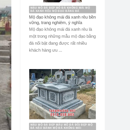
MẪU MỘ ĐÁ ĐẸP MỘ ĐÁ KHÔNG MÁI MỘ
ĐÁ XANH RÊU MỘ ĐẠO BẰNG ĐÁ
Mộ đạo không mái đá xanh rêu bền
vững, trang nghiêm, ý nghĩa
Mộ đạo không mái đá xanh rêu là
một trong những mẫu mộ đạo bằng
đá nổi bật đang được rất nhiều
khách hàng ưu ...
MẪU MỘ ĐÁ ĐẸP MẪU MỘ ĐÁ ĐÔI ĐẸP MỘ
ĐÁ HẬU BÀNH MỘ ĐÁ KHÔNG MÁI