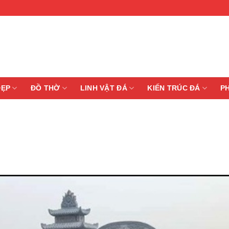
ĐẸP
ĐỒ THỜ
LINH VẬT ĐÁ
KIẾN TRÚC ĐÁ
P