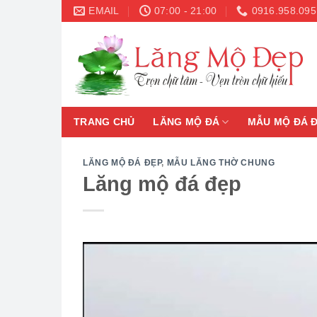
Skip
EMAIL
07:00 - 21:00
0916.958.095
to
content
TRANG CHỦ
LĂNG MỘ ĐÁ
MẪU MỘ ĐÁ 
LĂNG MỘ ĐÁ ĐẸP
,
MẪU LĂNG THỜ CHUNG
Lăng mộ đá đẹp