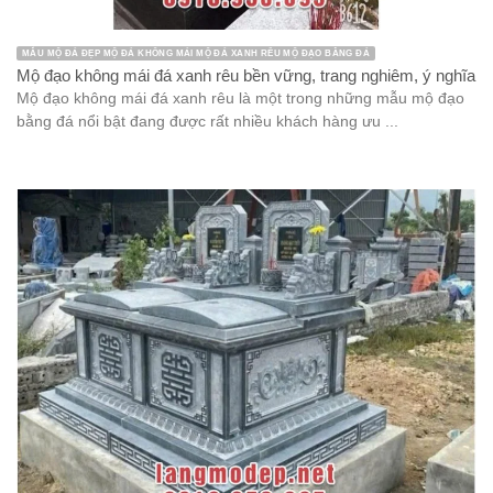
MẪU MỘ ĐÁ ĐẸP MỘ ĐÁ KHÔNG MÁI MỘ ĐÁ XANH RÊU MỘ ĐẠO BẰNG ĐÁ
Mộ đạo không mái đá xanh rêu bền vững, trang nghiêm, ý nghĩa
Mộ đạo không mái đá xanh rêu là một trong những mẫu mộ đạo
bằng đá nổi bật đang được rất nhiều khách hàng ưu ...