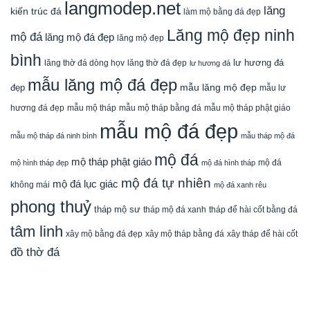
langmodep.net
lăng
kiến trúc đá
làm mộ bằng đá đẹp
Lăng mộ đẹp ninh
mộ đá
lăng mộ đá đẹp
lăng mộ đẹp
bình
lăng thờ đá dòng họv
lư hương đá
lăng thờ đá đẹp
lư hương đá
mẫu lăng mộ đá đẹp
mẫu lăng mộ đẹp
đẹp
mẫu lư
mẫu mộ tháp bằng đá
mẫu mộ tháp phật giáo
hương đá đẹp
mẫu mộ tháp
mẫu mộ đá đẹp
mẫu mộ tháp đá ninh bình
mẫu tháp mộ đá
mộ đá
mộ tháp phật giáo
mộ đá
mộ hình tháp đẹp
mộ đá hình tháp
mộ đá tự nhiên
mộ đá lục giác
không mái
mộ đá xanh rêu
phong thuỷ
tháp mộ sư
tháp mộ đá xanh
tháp để hài cốt bằng đá
tâm linh
xây mộ bằng đá đẹp
xây tháp để hài cốt
xây mộ tháp bằng đá
đồ thờ đá