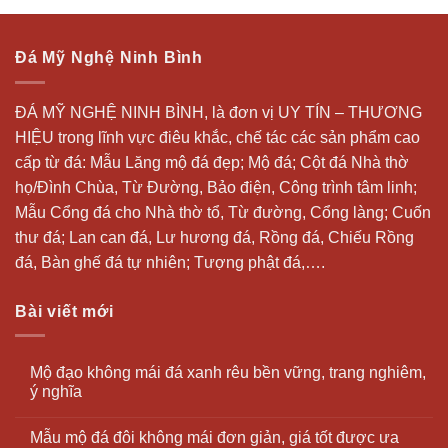
Đá Mỹ Nghệ Ninh Bình
ĐÁ MỸ NGHỆ NINH BÌNH, là đơn vị UY TÍN – THƯƠNG
HIỆU trong lĩnh vực điêu khắc, chế tác các sản phẩm cao
cấp từ đá: Mẫu
Lăng mộ đá
đẹp;
Mộ đá
; Cột đá Nhà thờ
họ/Đình Chùa, Từ Đường, Bảo điện, Công trình tâm linh;
Mẫu Cổng đá cho Nhà thờ tổ, Từ đường, Cổng làng; Cuốn
thư đá;
Lan can đá
, Lư hương đá, Rồng đá, Chiếu Rồng
đá, Bàn ghế đá tự nhiên; Tượng phật đá,….
Bài viết mới
Mộ đạo không mái đá xanh rêu bền vững, trang nghiêm,
ý nghĩa
Mẫu mộ đá đôi không mái đơn giản, giá tốt được ưa