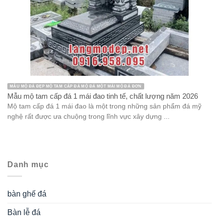
MẪU MỘ ĐÁ ĐẸP MỘ TAM CẤP ĐÁ MỘ ĐÁ MỘT MÁI MỘ ĐÁ ĐƠN
Mẫu mộ tam cấp đá 1 mái đao tinh tế, chất lượng năm 2026
Mộ tam cấp đá 1 mái đao là một trong những sản phẩm đá mỹ
nghệ rất được ưa chuộng trong lĩnh vực xây dựng ...
Danh mục
bàn ghế đá
Bàn lễ đá