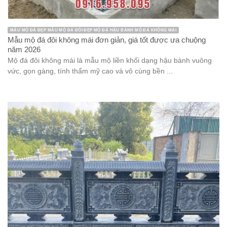
MẪU MỘ ĐÁ ĐẸP MẪU MỘ ĐÁ ĐÔI ĐẸP MỘ ĐÁ HẬU BÀNH MỘ ĐÁ KHÔNG MÁI
Mẫu mộ đá đôi không mái đơn giản, giá tốt được ưa chuộng
năm 2026
Mộ đá đôi không mái là mẫu mộ liền khối dạng hậu bành vuông
vức, gọn gàng, tính thẩm mỹ cao và vô cùng bền ...