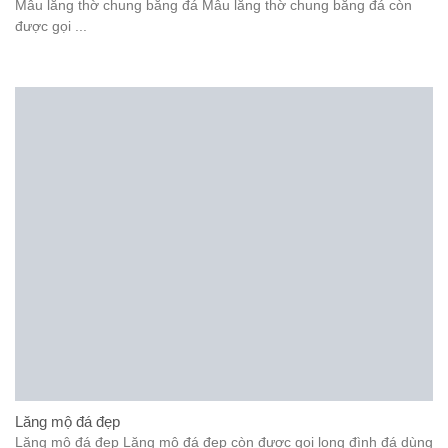
Mẫu lăng thờ chung bằng đá Mẫu lăng thờ chung bằng đá còn
được gọi ...
Lăng mộ đá đẹp
Lăng mộ đá đẹp Lăng mộ đá đẹp còn được gọi long đình đá dùng