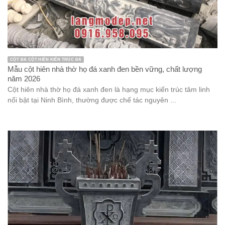
CỘT ĐÁ CỘT HIÊN KIẾN TRÚC ĐÁ
Mẫu cột hiên nhà thờ họ đá xanh đen bền vững, chất lượng
năm 2026
Cột hiên nhà thờ họ đá xanh đen là hạng mục kiến trúc tâm linh
nổi bật tại Ninh Bình, thường được chế tác nguyên ...