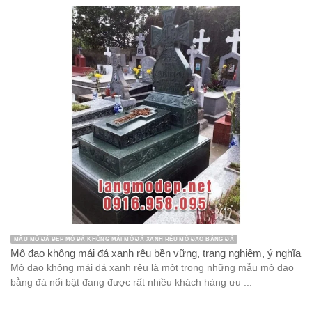
MẪU MỘ ĐÁ ĐẸP MỘ ĐÁ KHÔNG MÁI MỘ ĐÁ XANH RÊU MỘ ĐẠO BẰNG ĐÁ
Mộ đạo không mái đá xanh rêu bền vững, trang nghiêm, ý nghĩa
Mộ đạo không mái đá xanh rêu là một trong những mẫu mộ đạo
bằng đá nổi bật đang được rất nhiều khách hàng ưu ...