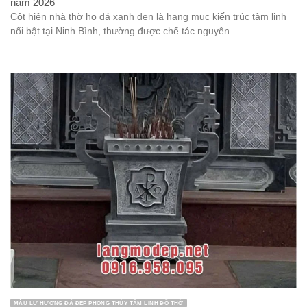
năm 2026
Cột hiên nhà thờ họ đá xanh đen là hạng mục kiến trúc tâm linh
nổi bật tại Ninh Bình, thường được chế tác nguyên ...
MẪU LƯ HƯƠNG ĐÁ ĐẸP PHONG THỦY TÂM LINH ĐỒ THỜ