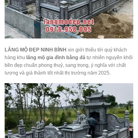
LĂNG MỘ ĐẸP NINH BÌNH
xin giới thiệu tới quý khách
hàng khu
lăng mộ gia đình bằng đá
tự nhiên nguyên khối
bền đẹp chuẩn phong thuỷ, sang trọng, ý nghĩa với chất
lượng và giá thành tốt nhất thị trường năm 2025.