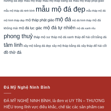
mẫu mộ tháp bằng đá
mẫu mộ tháp phật giáo
hương đá đẹp
mẫu mộ tháp
mẫu mộ đá đẹp
mẫu mộ tháp đá ninh bình
mẫu tháp mộ đá
mộ đá
mộ tháp phật giáo
mộ đá
mộ hình tháp đẹp
mộ đá hình tháp
mộ đá tự nhiên
mộ đá lục giác
không mái
mộ đá xanh rêu
phong thuỷ
tháp mộ sư
tháp mộ đá xanh
tháp để hài cốt bằng đá
tâm linh
xây mộ bằng đá đẹp
xây tháp để hài cốt
xây mộ tháp bằng đá
đồ thờ đá
Đá Mỹ Nghệ Ninh Bình
ĐÁ MỸ NGHỆ NINH BÌNH, là đơn vị UY TÍN – THƯƠNG
HIỆU trong lĩnh vực điêu khắc, chế tác các sản phẩm cao