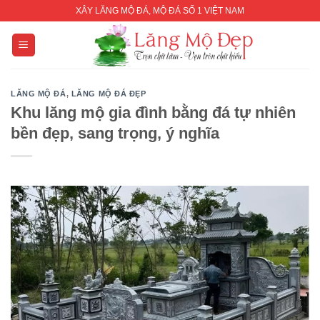
Skip
XÂY LĂNG MỘ ĐÁ, MỘ ĐÁ SỐ 1 VIỆT NAM
to
content
LĂNG MỘ ĐÁ
,
LĂNG MỘ ĐÁ ĐẸP
Khu lăng mộ gia đình bằng đá tự nhiên
bền đẹp, sang trọng, ý nghĩa