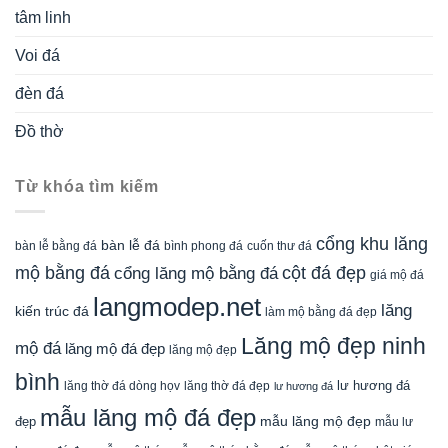
tâm linh
Voi đá
đèn đá
Đồ thờ
Từ khóa tìm kiếm
cổng khu lăng
bàn lễ đá
cuốn thư đá
bàn lễ bằng đá
bình phong đá
mộ bằng đá
cột đá đẹp
cổng lăng mộ bằng đá
giá mộ đá
langmodep.net
lăng
kiến trúc đá
làm mộ bằng đá đẹp
Lăng mộ đẹp ninh
mộ đá
lăng mộ đá đẹp
lăng mộ đẹp
bình
lăng thờ đá dòng họv
lư hương đá
lăng thờ đá đẹp
lư hương đá
mẫu lăng mộ đá đẹp
mẫu lăng mộ đẹp
đẹp
mẫu lư