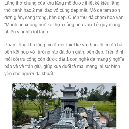
Lăng thờ chung của khu lăng mộ được thiết kế kiểu lăng
thờ cánh hạc 2 mái đao vô cùng đẹp mắt. Mộ đá tam sơn
đơn giản, sang trọng, bền đẹp. Cuốn thư đá chạm hoa văn
“Mãnh hổ xuống núi” kết hợp cùng hoa văn Tứ quý mang
nhiều ý nghĩa tốt lành.
Phần cổng khu lăng mộ được thiết kế với hai cột trụ đá hai
bên kết hợp với tường rào đá đơn giản, bền đẹp. Trên đỉnh
mỗi cột trụ cổng còn được đặt 1 con nghê đá mang ý nghĩa
bảo vệ và trấn giữ, giúp xua đuổi tà ma, mang lại sự bình
yên cho người đã khuất.