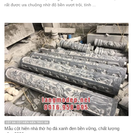
rất được ưa chuộng nhờ độ bền vượt trội, tính ...
CỘT ĐÁ CỘT HIÊN KIẾN TRÚC ĐÁ
Mẫu cột hiên nhà thờ họ đá xanh đen bền vững, chất lượng