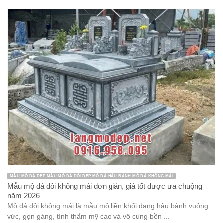
MẪU MỘ ĐÁ ĐẸP MẪU MỘ ĐÁ ĐÔI ĐẸP MỘ ĐÁ HẬU BÀNH MỘ ĐÁ KHÔNG MÁI
Mẫu mộ đá đôi không mái đơn giản, giá tốt được ưa chuộng
năm 2026
Mộ đá đôi không mái là mẫu mộ liền khối dạng hậu bành vuông
vức, gọn gàng, tính thẩm mỹ cao và vô cùng bền ...