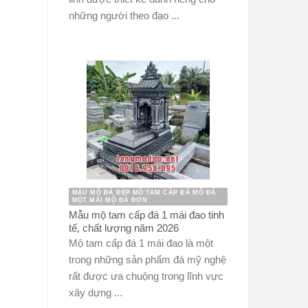
những người theo đạo ...
MẪU MỘ ĐÁ ĐẸP MỘ TAM CẤP ĐÁ MỘ ĐÁ
MỘT MÁI MỘ ĐÁ ĐƠN
Mẫu mộ tam cấp đá 1 mái đao tinh
tế, chất lượng năm 2026
Mộ tam cấp đá 1 mái đao là một
trong những sản phẩm đá mỹ nghệ
rất được ưa chuộng trong lĩnh vực
xây dựng ...