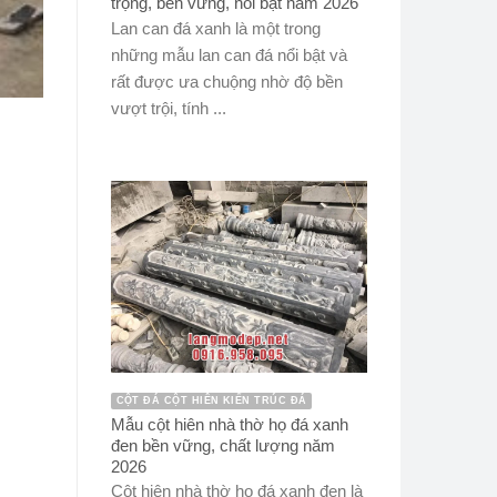
trọng, bền vững, nổi bật năm 2026
Lan can đá xanh là một trong
những mẫu lan can đá nổi bật và
rất được ưa chuộng nhờ độ bền
vượt trội, tính ...
CỘT ĐÁ CỘT HIÊN KIẾN TRÚC ĐÁ
Mẫu cột hiên nhà thờ họ đá xanh
đen bền vững, chất lượng năm
2026
Cột hiên nhà thờ họ đá xanh đen là