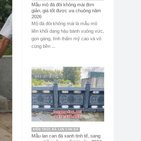
Mẫu mộ đá đôi không mái đơn
giản, giá tốt được ưa chuộng năm
2026
Mộ đá đôi không mái là mẫu mộ
liền khối dạng hậu bành vuông vức,
gọn gàng, tính thẩm mỹ cao và vô
cùng bền ...
KIẾN TRÚC ĐÁ LAN CAN ĐÁ
Mẫu lan can đá xanh tinh tế, sang