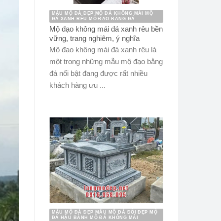
MẪU MỘ ĐÁ ĐẸP MỘ ĐÁ KHÔNG MÁI MỘ
ĐÁ XANH RÊU MỘ ĐẠO BẰNG ĐÁ
Mộ đạo không mái đá xanh rêu bền
vững, trang nghiêm, ý nghĩa
Mộ đạo không mái đá xanh rêu là
một trong những mẫu mộ đạo bằng
đá nổi bật đang được rất nhiều
khách hàng ưu ...
MẪU MỘ ĐÁ ĐẸP MẪU MỘ ĐÁ ĐÔI ĐẸP MỘ
ĐÁ HẬU BÀNH MỘ ĐÁ KHÔNG MÁI