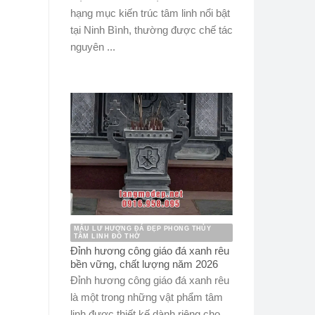
hạng mục kiến trúc tâm linh nổi bật
tại Ninh Bình, thường được chế tác
nguyên ...
MẪU LƯ HƯƠNG ĐÁ ĐẸP PHONG THỦY
TÂM LINH ĐỒ THỜ
Đỉnh hương công giáo đá xanh rêu
bền vững, chất lượng năm 2026
Đỉnh hương công giáo đá xanh rêu
là một trong những vật phẩm tâm
linh được thiết kế dành riêng cho