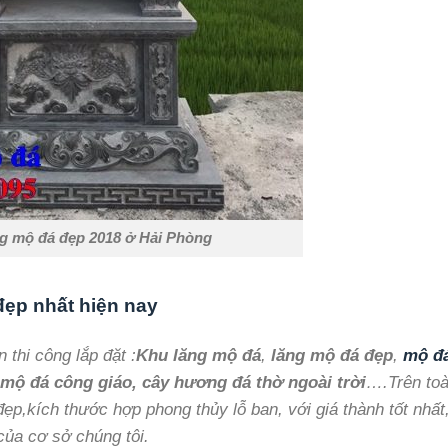
g mộ đá đẹp 2018 ở Hải Phòng
ẹp nhất hiện nay
thi công lắp đặt :
Khu lăng mộ đá
,
lăng mộ đá đẹp
,
mộ đ
 mộ đá công giáo, cây hương đá thờ ngoài trời
….Trên to
p,kích thước hợp phong thủy lỗ ban, với giá thành tốt nhất
của cơ sở chúng tôi.