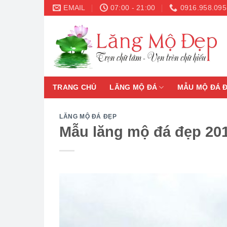
Skip
EMAIL
07:00 - 21:00
0916.958.095
to
content
TRANG CHỦ
LĂNG MỘ ĐÁ
MẪU MỘ ĐÁ 
LĂNG MỘ ĐÁ ĐẸP
Mẫu lăng mộ đá đẹp 20