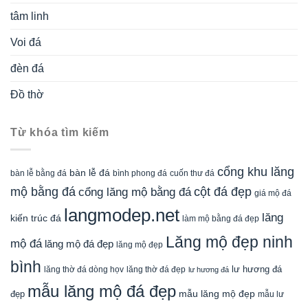
tâm linh
Voi đá
đèn đá
Đồ thờ
Từ khóa tìm kiếm
cổng khu lăng
bàn lễ đá
cuốn thư đá
bàn lễ bằng đá
bình phong đá
mộ bằng đá
cột đá đẹp
cổng lăng mộ bằng đá
giá mộ đá
langmodep.net
lăng
kiến trúc đá
làm mộ bằng đá đẹp
Lăng mộ đẹp ninh
mộ đá
lăng mộ đá đẹp
lăng mộ đẹp
bình
lăng thờ đá dòng họv
lư hương đá
lăng thờ đá đẹp
lư hương đá
mẫu lăng mộ đá đẹp
mẫu lăng mộ đẹp
đẹp
mẫu lư