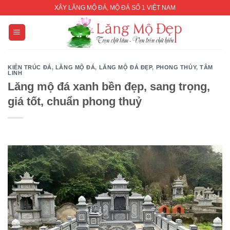
Skip
XÂY LĂNG MỘ ĐÁ, MỘ ĐÁ SỐ 1 VIỆT NAM
to
content
KIẾN TRÚC ĐÁ
,
LĂNG MỘ ĐÁ
,
LĂNG MỘ ĐÁ ĐẸP
,
PHONG THỦY
,
TÂM
LINH
Lăng mộ đá xanh bền đẹp, sang trọng,
giá tốt, chuẩn phong thuỷ