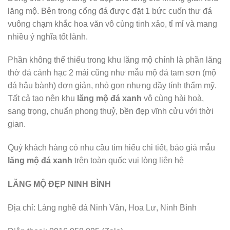
lăng mộ. Bên trong cổng đá được đặt 1 bức cuốn thư đá
vuông chạm khắc hoa văn vô cùng tinh xảo, tỉ mỉ và mang
nhiều ý nghĩa tốt lành.
Phần không thể thiếu trong khu lăng mộ chính là phần lăng
thờ đá cánh hạc 2 mái cũng như mẫu mộ đá tam sơn (mộ
đá hậu bành) đơn giản, nhỏ gọn nhưng đầy tính thẩm mỹ.
Tất cả tạo nên khu
lăng mộ đá xanh
vô cùng hài hoà,
sang trọng, chuẩn phong thuỷ, bền đẹp vĩnh cửu với thời
gian.
Quý khách hàng có nhu cầu tìm hiểu chi tiết, báo giá mẫu
lăng mộ đá xanh
trên toàn quốc vui lòng liên hệ
LĂNG MỘ ĐẸP NINH BÌNH
Địa chỉ: Làng nghề đá Ninh Vân, Hoa Lư, Ninh Bình