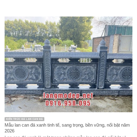
KIẾN TRÚC ĐÁ LAN CAN ĐÁ
Mẫu lan can đá xanh tinh tế, sang trọng, bền vững, nổi bật năm
2026