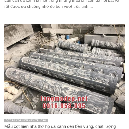
Lan can đá xanh là một trong những mẫu lan can đá nổi bật và
rất được ưa chuộng nhờ độ bền vượt trội, tính ...
CỘT ĐÁ CỘT HIÊN KIẾN TRÚC ĐÁ
Mẫu cột hiên nhà thờ họ đá xanh đen bền vững, chất lượng