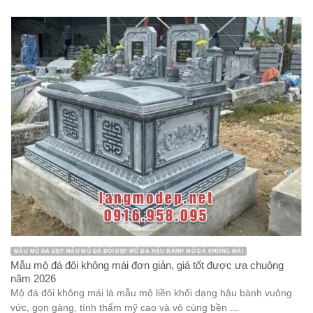
MẪU MỘ ĐÁ ĐẸP MẪU MỘ ĐÁ ĐÔI ĐẸP MỘ ĐÁ HẬU BÀNH MỘ ĐÁ KHÔNG MÁI
Mẫu mộ đá đôi không mái đơn giản, giá tốt được ưa chuộng
năm 2026
Mộ đá đôi không mái là mẫu mộ liền khối dạng hậu bành vuông
vức, gọn gàng, tính thẩm mỹ cao và vô cùng bền ...