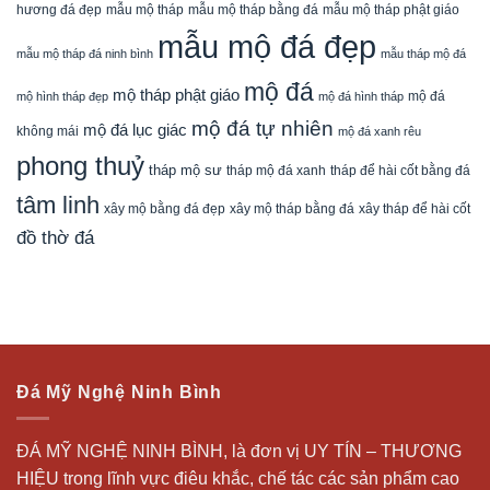
mẫu mộ tháp bằng đá
mẫu mộ tháp phật giáo
hương đá đẹp
mẫu mộ tháp
mẫu mộ đá đẹp
mẫu mộ tháp đá ninh bình
mẫu tháp mộ đá
mộ đá
mộ tháp phật giáo
mộ đá
mộ hình tháp đẹp
mộ đá hình tháp
mộ đá tự nhiên
mộ đá lục giác
không mái
mộ đá xanh rêu
phong thuỷ
tháp mộ sư
tháp mộ đá xanh
tháp để hài cốt bằng đá
tâm linh
xây mộ bằng đá đẹp
xây tháp để hài cốt
xây mộ tháp bằng đá
đồ thờ đá
Đá Mỹ Nghệ Ninh Bình
ĐÁ MỸ NGHỆ NINH BÌNH, là đơn vị UY TÍN – THƯƠNG
HIỆU trong lĩnh vực điêu khắc, chế tác các sản phẩm cao