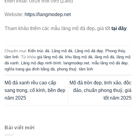
Điện thoại: 0916 958 095 (Zalo)
Website:
https://langmodep.net
Tham khảo thêm các mẫu lăng mộ đá đẹp, giá tốt
tại đây
Chuyên mục
Kiến trúc đá
,
Lăng mộ đá
,
Lăng mộ đá đẹp
,
Phong thủy
,
tâm linh
. Từ khóa
giá lăng mộ đá
,
khu lăng mộ đá
,
lăng mộ đá
,
lăng mộ
đá xanh
,
Lăng mộ đẹp ninh bình
,
langmodep.net
,
mẫu lăng mộ đá đẹp
,
nghĩa trang gia đình bằng đá
,
phong thuỷ
,
tâm linh
.
Mộ đá xanh rêu cao cấp
Mộ đá tròn đẹp, tinh xảo, độc
sang trọng, cổ kính, bền đẹp
đáo, chuẩn phong thuỷ, giá
năm 2025
tốt năm 2025
Bài viết mới