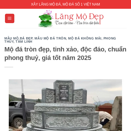
Skip
XÂY LĂNG MỘ ĐÁ, MỘ ĐÁ SỐ 1 VIỆT NAM
to
content
MẪU MỘ ĐÁ ĐẸP
,
MẪU MỘ ĐÁ TRÒN
,
MỘ ĐÁ KHÔNG MÁI
,
PHONG
THỦY
,
TÂM LINH
Mộ đá tròn đẹp, tinh xảo, độc đáo, chuẩn
phong thuỷ, giá tốt năm 2025