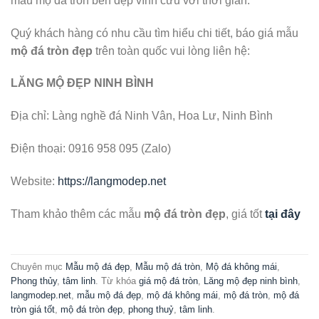
mẫu mộ đá tròn bền đẹp vĩnh cửu với thời gian.
Quý khách hàng có nhu cầu tìm hiểu chi tiết, báo giá mẫu
mộ đá tròn đẹp
trên toàn quốc vui lòng liên hệ:
LĂNG MỘ ĐẸP NINH BÌNH
Địa chỉ: Làng nghề đá Ninh Vân, Hoa Lư, Ninh Bình
Điện thoại: 0916 958 095 (Zalo)
Website:
https://langmodep.net
Tham khảo thêm các mẫu
mộ đá tròn đẹp
, giá tốt
tại đây
Chuyên mục
Mẫu mộ đá đẹp
,
Mẫu mộ đá tròn
,
Mộ đá không mái
,
Phong thủy
,
tâm linh
. Từ khóa
giá mộ đá tròn
,
Lăng mộ đẹp ninh bình
,
langmodep.net
,
mẫu mộ đá đẹp
,
mộ đá không mái
,
mộ đá tròn
,
mộ đá
tròn giá tốt
,
mộ đá tròn đẹp
,
phong thuỷ
,
tâm linh
.