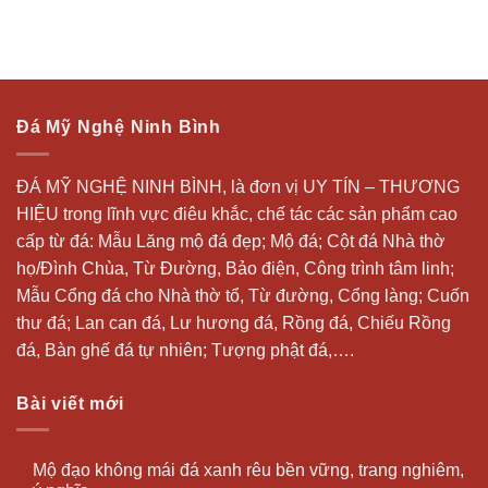
Đá Mỹ Nghệ Ninh Bình
ĐÁ MỸ NGHỆ NINH BÌNH, là đơn vị UY TÍN – THƯƠNG
HIỆU trong lĩnh vực điêu khắc, chế tác các sản phẩm cao
cấp từ đá: Mẫu
Lăng mộ đá
đẹp;
Mộ đá
; Cột đá Nhà thờ
họ/Đình Chùa, Từ Đường, Bảo điện, Công trình tâm linh;
Mẫu Cổng đá cho Nhà thờ tổ, Từ đường, Cổng làng; Cuốn
thư đá;
Lan can đá
, Lư hương đá, Rồng đá, Chiếu Rồng
đá, Bàn ghế đá tự nhiên; Tượng phật đá,….
Bài viết mới
Mộ đạo không mái đá xanh rêu bền vững, trang nghiêm,