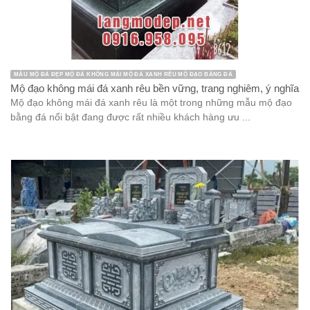
MẪU MỘ ĐÁ ĐẸP MỘ ĐÁ KHÔNG MÁI MỘ ĐÁ XANH RÊU MỘ ĐẠO BẰNG ĐÁ
Mộ đạo không mái đá xanh rêu bền vững, trang nghiêm, ý nghĩa
Mộ đạo không mái đá xanh rêu là một trong những mẫu mộ đạo
bằng đá nổi bật đang được rất nhiều khách hàng ưu ...