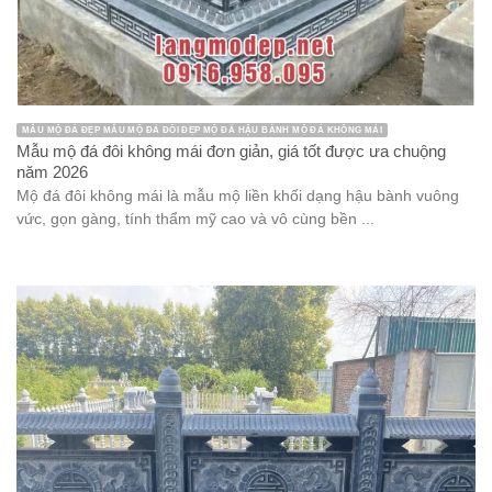
MẪU MỘ ĐÁ ĐẸP MẪU MỘ ĐÁ ĐÔI ĐẸP MỘ ĐÁ HẬU BÀNH MỘ ĐÁ KHÔNG MÁI
Mẫu mộ đá đôi không mái đơn giản, giá tốt được ưa chuộng
năm 2026
Mộ đá đôi không mái là mẫu mộ liền khối dạng hậu bành vuông
vức, gọn gàng, tính thẩm mỹ cao và vô cùng bền ...