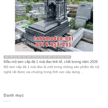
MẪU MỘ ĐÁ ĐẸP MỘ TAM CẤP ĐÁ MỘ ĐÁ MỘT MÁI MỘ ĐÁ ĐƠN
Mẫu mộ tam cấp đá 1 mái đao tinh tế, chất lượng năm 2026
Mộ tam cấp đá 1 mái đao là một trong những sản phẩm đá mỹ
nghệ rất được ưa chuộng trong lĩnh vực xây dựng ...
Danh mục