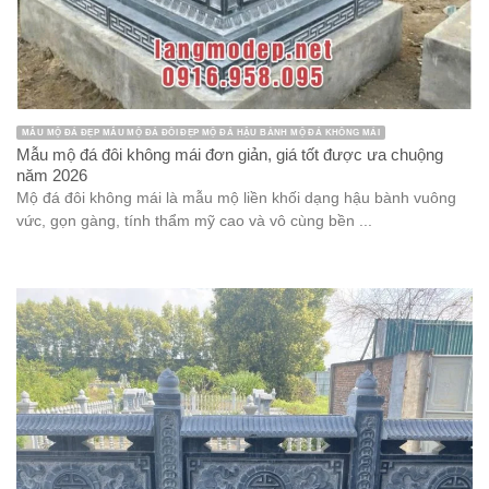
MẪU MỘ ĐÁ ĐẸP MẪU MỘ ĐÁ ĐÔI ĐẸP MỘ ĐÁ HẬU BÀNH MỘ ĐÁ KHÔNG MÁI
Mẫu mộ đá đôi không mái đơn giản, giá tốt được ưa chuộng
năm 2026
Mộ đá đôi không mái là mẫu mộ liền khối dạng hậu bành vuông
vức, gọn gàng, tính thẩm mỹ cao và vô cùng bền ...