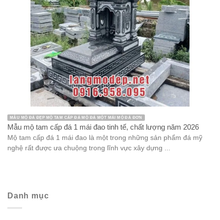
MẪU MỘ ĐÁ ĐẸP MỘ TAM CẤP ĐÁ MỘ ĐÁ MỘT MÁI MỘ ĐÁ ĐƠN
Mẫu mộ tam cấp đá 1 mái đao tinh tế, chất lượng năm 2026
Mộ tam cấp đá 1 mái đao là một trong những sản phẩm đá mỹ
nghệ rất được ưa chuộng trong lĩnh vực xây dựng ...
Danh mục