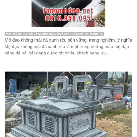
MẪU MỘ ĐÁ ĐẸP MỘ ĐÁ KHÔNG MÁI MỘ ĐÁ XANH RÊU MỘ ĐẠO BẰNG ĐÁ
Mộ đạo không mái đá xanh rêu bền vững, trang nghiêm, ý nghĩa
Mộ đạo không mái đá xanh rêu là một trong những mẫu mộ đạo
bằng đá nổi bật đang được rất nhiều khách hàng ưu ...