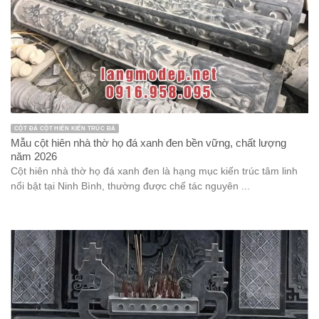
CỘT ĐÁ CỘT HIÊN KIẾN TRÚC ĐÁ
Mẫu cột hiên nhà thờ họ đá xanh đen bền vững, chất lượng
năm 2026
Cột hiên nhà thờ họ đá xanh đen là hạng mục kiến trúc tâm linh
nổi bật tại Ninh Bình, thường được chế tác nguyên ...