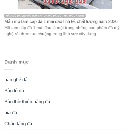
MẪU MỘ ĐÁ ĐẸP MỘ TAM CẤP ĐÁ MỘ ĐÁ MỘT MÁI MỘ ĐÁ ĐƠN
Mẫu mộ tam cấp đá 1 mái đao tinh tế, chất lượng năm 2026
Mộ tam cấp đá 1 mái đao là một trong những sản phẩm đá mỹ
nghệ rất được ưa chuộng trong lĩnh vực xây dựng ...
Danh mục
bàn ghế đá
Bàn lễ đá
Bàn thờ thiên bằng đá
bia đá
Chân tảng đá