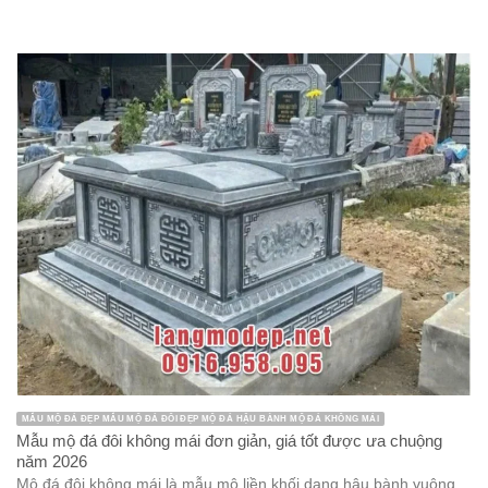
MẪU MỘ ĐÁ ĐẸP MẪU MỘ ĐÁ ĐÔI ĐẸP MỘ ĐÁ HẬU BÀNH MỘ ĐÁ KHÔNG MÁI
Mẫu mộ đá đôi không mái đơn giản, giá tốt được ưa chuộng
năm 2026
Mộ đá đôi không mái là mẫu mộ liền khối dạng hậu bành vuông