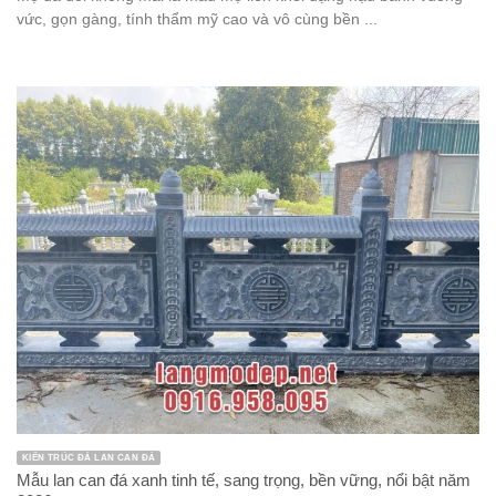
vức, gọn gàng, tính thẩm mỹ cao và vô cùng bền ...
KIẾN TRÚC ĐÁ LAN CAN ĐÁ
Mẫu lan can đá xanh tinh tế, sang trọng, bền vững, nổi bật năm