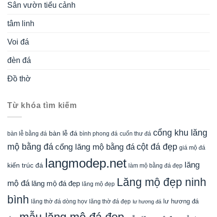
Sân vườn tiểu cảnh
tâm linh
Voi đá
đèn đá
Đồ thờ
Từ khóa tìm kiếm
cổng khu lăng
bàn lễ đá
cuốn thư đá
bàn lễ bằng đá
bình phong đá
mộ bằng đá
cột đá đẹp
cổng lăng mộ bằng đá
giá mộ đá
langmodep.net
lăng
kiến trúc đá
làm mộ bằng đá đẹp
Lăng mộ đẹp ninh
mộ đá
lăng mộ đá đẹp
lăng mộ đẹp
bình
lăng thờ đá dòng họv
lư hương đá
lăng thờ đá đẹp
lư hương đá