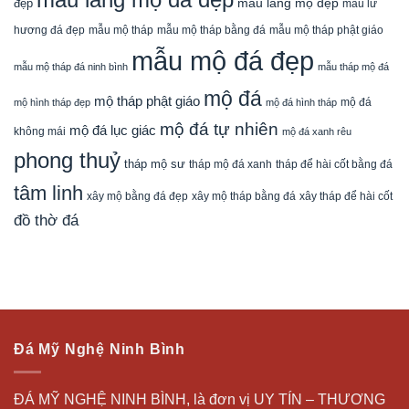
mẫu lăng mộ đá đẹp
mẫu lăng mộ đẹp
đẹp
mẫu lư
mẫu mộ tháp bằng đá
mẫu mộ tháp phật giáo
hương đá đẹp
mẫu mộ tháp
mẫu mộ đá đẹp
mẫu mộ tháp đá ninh bình
mẫu tháp mộ đá
mộ đá
mộ tháp phật giáo
mộ đá
mộ hình tháp đẹp
mộ đá hình tháp
mộ đá tự nhiên
mộ đá lục giác
không mái
mộ đá xanh rêu
phong thuỷ
tháp mộ sư
tháp mộ đá xanh
tháp để hài cốt bằng đá
tâm linh
xây mộ bằng đá đẹp
xây tháp để hài cốt
xây mộ tháp bằng đá
đồ thờ đá
Đá Mỹ Nghệ Ninh Bình
ĐÁ MỸ NGHỆ NINH BÌNH, là đơn vị UY TÍN – THƯƠNG