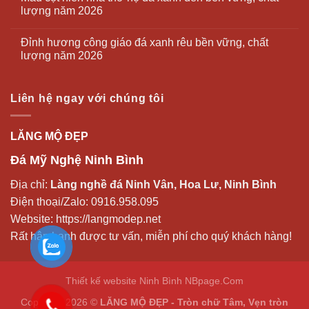
lượng năm 2026
Đỉnh hương công giáo đá xanh rêu bền vững, chất
lượng năm 2026
Liên hệ ngay với chúng tôi
LĂNG MỘ ĐẸP
Đá Mỹ Nghệ Ninh Bình
Địa chỉ:
Làng nghề đá Ninh Vân, Hoa Lư, Ninh Bình
Điện thoại/Zalo:
0916.958.095
Website:
https://langmodep.net
Rất hân hạnh được tư vấn, miễn phí cho quý khách hàng!
Thiết kế website Ninh Bình
NBpage.Com
Copyright 2026 ©
LĂNG MỘ ĐẸP - Tròn chữ Tâm, Vẹn tròn