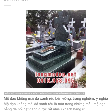
MẪU MỘ ĐÁ ĐẸP MỘ ĐÁ KHÔNG MÁI MỘ ĐÁ XANH RÊU MỘ ĐẠO BẰNG ĐÁ
Mộ đạo không mái đá xanh rêu bền vững, trang nghiêm, ý nghĩa
Mộ đạo không mái đá xanh rêu là một trong những mẫu mộ đạo
bằng đá nổi bật đang được rất nhiều khách hàng ưu ...