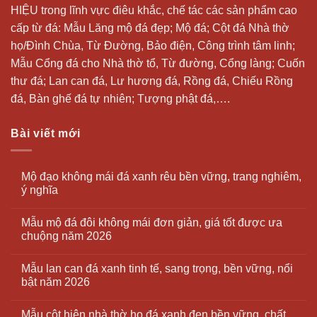
HIỆU trong lĩnh vực điêu khắc, chế tác các sản phẩm cao
cấp từ đá: Mẫu
Lăng mộ đá
đẹp;
Mộ đá
; Cột đá Nhà thờ
họ/Đình Chùa, Từ Đường, Bảo điện, Công trình tâm linh;
Mẫu Cổng đá cho Nhà thờ tổ, Từ đường, Cổng làng; Cuốn
thư đá;
Lan can đá
, Lư hương đá, Rồng đá, Chiếu Rồng
đá, Bàn ghế đá tự nhiên; Tượng phật đá,….
Bài viết mới
Mộ đạo không mái đá xanh rêu bền vững, trang nghiêm,
ý nghĩa
Mẫu mộ đá đôi không mái đơn giản, giá tốt được ưa
chuộng năm 2026
Mẫu lan can đá xanh tinh tế, sang trọng, bền vững, nổi
bật năm 2026
Mẫu cột hiên nhà thờ họ đá xanh đen bền vững, chất