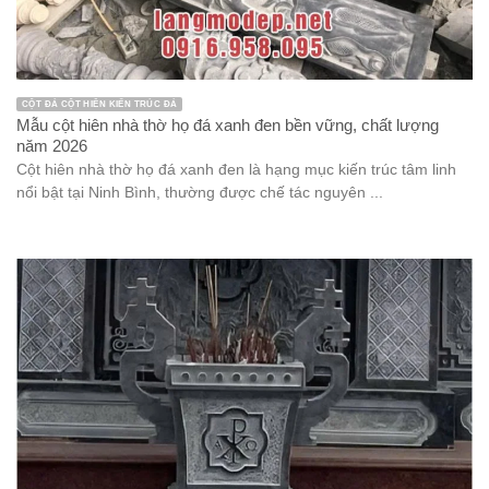
CỘT ĐÁ CỘT HIÊN KIẾN TRÚC ĐÁ
Mẫu cột hiên nhà thờ họ đá xanh đen bền vững, chất lượng
năm 2026
Cột hiên nhà thờ họ đá xanh đen là hạng mục kiến trúc tâm linh
nổi bật tại Ninh Bình, thường được chế tác nguyên ...