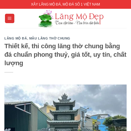
Skip
XÂY LĂNG MỘ ĐÁ, MỘ ĐÁ SỐ 1 VIỆT NAM
to
content
LĂNG MỘ ĐÁ
,
MẪU LĂNG THỜ CHUNG
Thiết kế, thi công lăng thờ chung bằng
đá chuẩn phong thuỷ, giá tốt, uy tín, chất
lượng