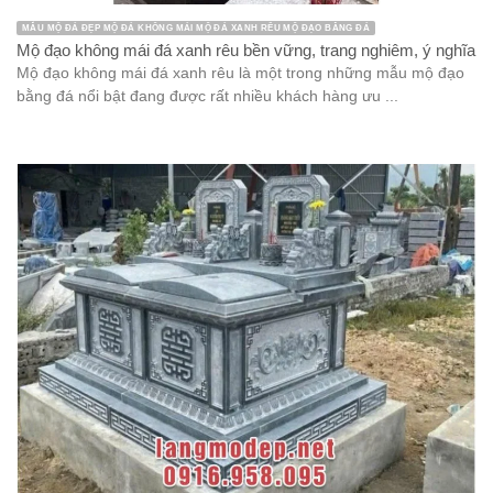
MẪU MỘ ĐÁ ĐẸP MỘ ĐÁ KHÔNG MÁI MỘ ĐÁ XANH RÊU MỘ ĐẠO BẰNG ĐÁ
Mộ đạo không mái đá xanh rêu bền vững, trang nghiêm, ý nghĩa
Mộ đạo không mái đá xanh rêu là một trong những mẫu mộ đạo
bằng đá nổi bật đang được rất nhiều khách hàng ưu ...