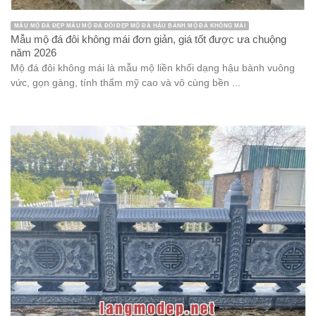
MẪU MỘ ĐÁ ĐẸP MẪU MỘ ĐÁ ĐÔI ĐẸP MỘ ĐÁ HẬU BÀNH MỘ ĐÁ KHÔNG MÁI
Mẫu mộ đá đôi không mái đơn giản, giá tốt được ưa chuộng
năm 2026
Mộ đá đôi không mái là mẫu mộ liền khối dạng hậu bành vuông
vức, gọn gàng, tính thẩm mỹ cao và vô cùng bền ...