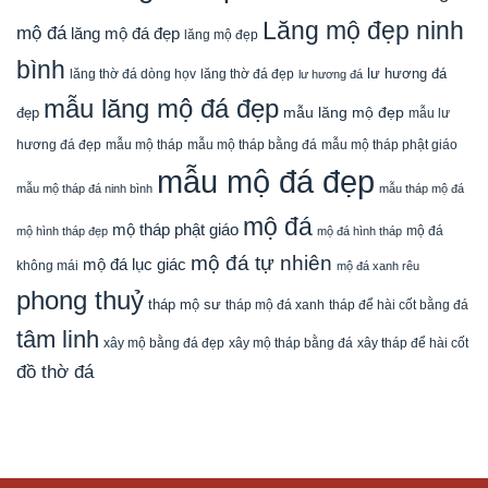
Lăng mộ đẹp ninh
mộ đá
lăng mộ đá đẹp
lăng mộ đẹp
bình
lăng thờ đá dòng họv
lư hương đá
lăng thờ đá đẹp
lư hương đá
mẫu lăng mộ đá đẹp
mẫu lăng mộ đẹp
đẹp
mẫu lư
mẫu mộ tháp bằng đá
mẫu mộ tháp phật giáo
hương đá đẹp
mẫu mộ tháp
mẫu mộ đá đẹp
mẫu mộ tháp đá ninh bình
mẫu tháp mộ đá
mộ đá
mộ tháp phật giáo
mộ đá
mộ hình tháp đẹp
mộ đá hình tháp
mộ đá tự nhiên
mộ đá lục giác
không mái
mộ đá xanh rêu
phong thuỷ
tháp mộ sư
tháp mộ đá xanh
tháp để hài cốt bằng đá
tâm linh
xây mộ bằng đá đẹp
xây tháp để hài cốt
xây mộ tháp bằng đá
đồ thờ đá