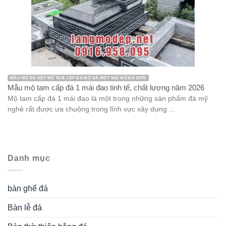
MẪU MỘ ĐÁ ĐẸP MỘ TAM CẤP ĐÁ MỘ ĐÁ MỘT MÁI MỘ ĐÁ ĐƠN
Mẫu mộ tam cấp đá 1 mái đao tinh tế, chất lượng năm 2026
Mộ tam cấp đá 1 mái đao là một trong những sản phẩm đá mỹ
nghệ rất được ưa chuộng trong lĩnh vực xây dựng ...
Danh mục
bàn ghế đá
Bàn lễ đá