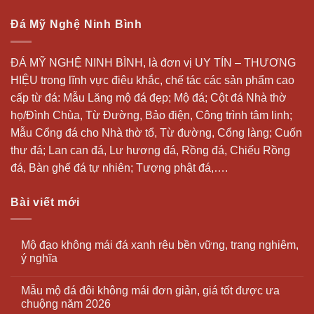
Đá Mỹ Nghệ Ninh Bình
ĐÁ MỸ NGHỆ NINH BÌNH, là đơn vị UY TÍN – THƯƠNG
HIỆU trong lĩnh vực điêu khắc, chế tác các sản phẩm cao
cấp từ đá: Mẫu
Lăng mộ đá
đẹp;
Mộ đá
; Cột đá Nhà thờ
họ/Đình Chùa, Từ Đường, Bảo điện, Công trình tâm linh;
Mẫu Cổng đá cho Nhà thờ tổ, Từ đường, Cổng làng; Cuốn
thư đá;
Lan can đá
, Lư hương đá, Rồng đá, Chiếu Rồng
đá, Bàn ghế đá tự nhiên; Tượng phật đá,….
Bài viết mới
Mộ đạo không mái đá xanh rêu bền vững, trang nghiêm,
ý nghĩa
Mẫu mộ đá đôi không mái đơn giản, giá tốt được ưa
chuộng năm 2026