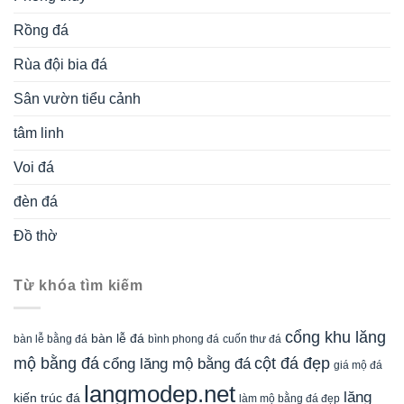
Rồng đá
Rùa đội bia đá
Sân vườn tiểu cảnh
tâm linh
Voi đá
đèn đá
Đồ thờ
Từ khóa tìm kiếm
cổng khu lăng
bàn lễ đá
cuốn thư đá
bàn lễ bằng đá
bình phong đá
mộ bằng đá
cột đá đẹp
cổng lăng mộ bằng đá
giá mộ đá
langmodep.net
lăng
kiến trúc đá
làm mộ bằng đá đẹp