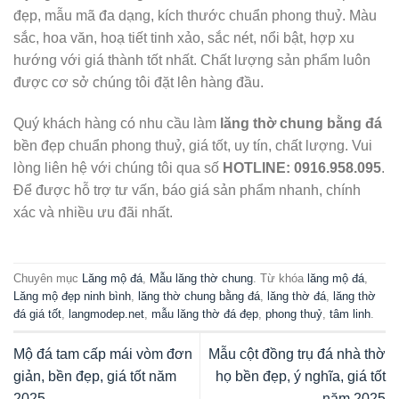
đẹp, mẫu mã đa dạng, kích thước chuẩn phong thuỷ. Màu
sắc, hoa văn, hoạ tiết tinh xảo, sắc nét, nổi bật, hợp xu
hướng với giá thành tốt nhất. Chất lượng sản phẩm luôn
được cơ sở chúng tôi đặt lên hàng đầu.
Quý khách hàng có nhu cầu làm
lăng thờ chung bằng đá
bền đẹp chuẩn phong thuỷ, giá tốt, uy tín, chất lượng. Vui
lòng liên hệ với chúng tôi qua số
HOTLINE: 0916.958.095
.
Để được hỗ trợ tư vấn, báo giá sản phẩm nhanh, chính
xác và nhiều ưu đãi nhất.
Chuyên mục
Lăng mộ đá
,
Mẫu lăng thờ chung
. Từ khóa
lăng mộ đá
,
Lăng mộ đẹp ninh bình
,
lăng thờ chung bằng đá
,
lăng thờ đá
,
lăng thờ
đá giá tốt
,
langmodep.net
,
mẫu lăng thờ đá đẹp
,
phong thuỷ
,
tâm linh
.
Mộ đá tam cấp mái vòm đơn
Mẫu cột đồng trụ đá nhà thờ
giản, bền đẹp, giá tốt năm
họ bền đẹp, ý nghĩa, giá tốt
2025
năm 2025