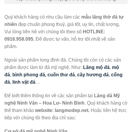
Quý khách hàng có nhu cầu làm các
mẫu lăng thờ đá tự
nhiên
đẹp chuẩn phong thuỷ, giá tốt, uy tín, chất lượng.
Vui lòng liên hệ với chúng tôi theo số
HOTLINE
:
0916.958.095.
Để được tư vấn, hỗ trợ tốt nhất về sản
phẩm.
Ngoài sản phẩm long đình đá. Chúng tôi còn có các sản
phẩm được làm từ đá mỹ nghệ. Như:
Lăng mộ đá
,
mộ
đá
,
bình phong đá, cuốn thư đá
,
cây hương đá
,
cổng
đá
,
linh vật đá
…
Để biết thêm thông tin về các sản phẩm tại
Làng đá Mỹ
nghệ Ninh Vân – Hoa Lư- Ninh Bình
. Quý khách hàng có
thể tham khảo
website: langmodep.net.
Hoặc liên hệ trực
tiếp với chúng tôi theo địa chỉ sau:
Cơ sở đá mỹ nghệ Ninh Vân