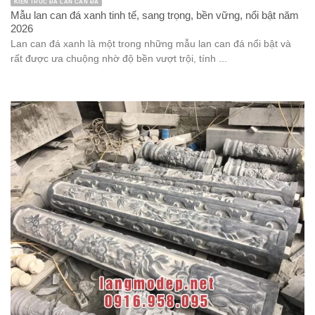
KIẾN TRÚC ĐÁ LAN CAN ĐÁ
Mẫu lan can đá xanh tinh tế, sang trọng, bền vững, nổi bật năm
2026
Lan can đá xanh là một trong những mẫu lan can đá nổi bật và
rất được ưa chuộng nhờ độ bền vượt trội, tính ...