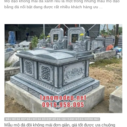
Mộ đạo không mái đá xanh rêu là một trong những mẫu mộ đạo
bằng đá nổi bật đang được rất nhiều khách hàng ưu ...
MẪU MỘ ĐÁ ĐẸP MẪU MỘ ĐÁ ĐÔI ĐẸP MỘ ĐÁ HẬU BÀNH MỘ ĐÁ KHÔNG MÁI
Mẫu mộ đá đôi không mái đơn giản, giá tốt được ưa chuộng