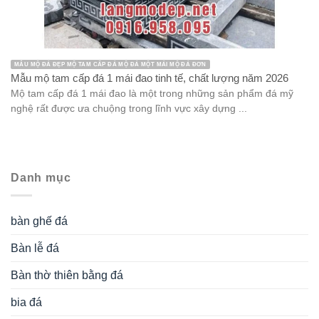
MẪU MỘ ĐÁ ĐẸP MỘ TAM CẤP ĐÁ MỘ ĐÁ MỘT MÁI MỘ ĐÁ ĐƠN
Mẫu mộ tam cấp đá 1 mái đao tinh tế, chất lượng năm 2026
Mộ tam cấp đá 1 mái đao là một trong những sản phẩm đá mỹ
nghệ rất được ưa chuộng trong lĩnh vực xây dựng ...
Danh mục
bàn ghế đá
Bàn lễ đá
Bàn thờ thiên bằng đá
bia đá