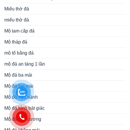
Miếu thờ đá
miếu thờ đá
Mộ tam cấp đá
Mộ tháp đá
mộ tổ bằng đá
mộ đá an táng 1 lần
Mộ đá ba mái
Mộ đá hai mái
Mộ đá hậu bành
Mộ đá hình bát giác
Mộ đá hoa cương