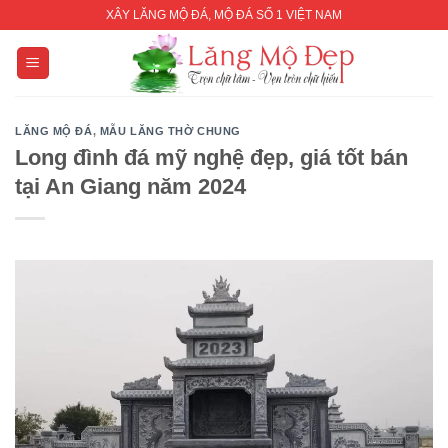
Skip
XÂY LĂNG MỘ ĐÁ, MỘ ĐÁ SỐ 1 VIỆT NAM
to
content
LĂNG MỘ ĐÁ
,
MẪU LĂNG THỜ CHUNG
Long đình đá mỹ nghệ đẹp, giá tốt bán
tại An Giang năm 2024