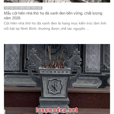
CỘT ĐÁ CỘT HIÊN KIẾN TRÚC ĐÁ
Mẫu cột hiên nhà thờ họ đá xanh đen bền vững, chất lượng
năm 2026
Cột hiên nhà thờ họ đá xanh đen là hạng mục kiến trúc tâm linh
nổi bật tại Ninh Bình, thường được chế tác nguyên ...