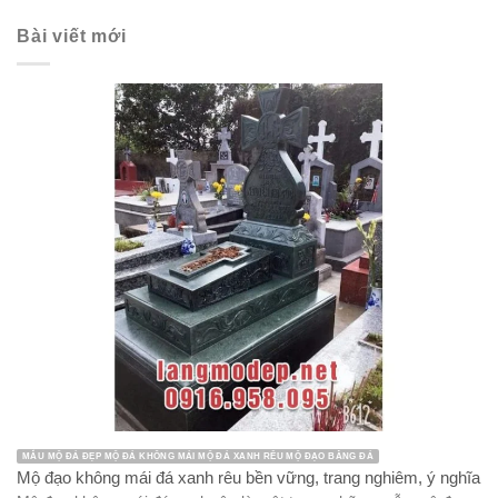
Bài viết mới
MẪU MỘ ĐÁ ĐẸP MỘ ĐÁ KHÔNG MÁI MỘ ĐÁ XANH RÊU MỘ ĐẠO BẰNG ĐÁ
Mộ đạo không mái đá xanh rêu bền vững, trang nghiêm, ý nghĩa