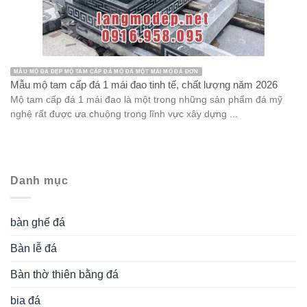
MẪU MỘ ĐÁ ĐẸP MỘ TAM CẤP ĐÁ MỘ ĐÁ MỘT MÁI MỘ ĐÁ ĐƠN
Mẫu mộ tam cấp đá 1 mái đao tinh tế, chất lượng năm 2026
Mộ tam cấp đá 1 mái đao là một trong những sản phẩm đá mỹ
nghệ rất được ưa chuộng trong lĩnh vực xây dựng ...
Danh mục
bàn ghế đá
Bàn lễ đá
Bàn thờ thiên bằng đá
bia đá