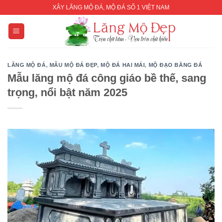
Skip
XÂY LĂNG MỘ ĐÁ, MỘ ĐÁ SỐ 1 VIỆT NAM
to
content
LĂNG MỘ ĐÁ
,
MẪU MỘ ĐÁ ĐẸP
,
MỘ ĐÁ HAI MÁI
,
MỘ ĐẠO BẰNG ĐÁ
Mẫu lăng mộ đá công giáo bề thế, sang
trọng, nổi bật năm 2025