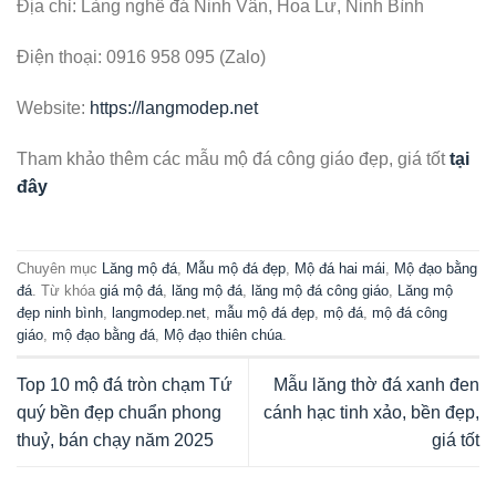
Địa chỉ: Làng nghề đá Ninh Vân, Hoa Lư, Ninh Bình
Điện thoại: 0916 958 095 (Zalo)
Website:
https://langmodep.net
Tham khảo thêm các mẫu mộ đá công giáo đẹp, giá tốt
tại
đây
Chuyên mục
Lăng mộ đá
,
Mẫu mộ đá đẹp
,
Mộ đá hai mái
,
Mộ đạo bằng
đá
. Từ khóa
giá mộ đá
,
lăng mộ đá
,
lăng mộ đá công giáo
,
Lăng mộ
đẹp ninh bình
,
langmodep.net
,
mẫu mộ đá đẹp
,
mộ đá
,
mộ đá công
giáo
,
mộ đạo bằng đá
,
Mộ đạo thiên chúa
.
Top 10 mộ đá tròn chạm Tứ
Mẫu lăng thờ đá xanh đen
quý bền đẹp chuẩn phong
cánh hạc tinh xảo, bền đẹp,
thuỷ, bán chạy năm 2025
giá tốt