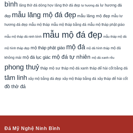
bình
lăng thờ đá dòng họv
lư hương đá
lăng thờ đá đẹp
lư hương đá
mẫu lăng mộ đá đẹp
mẫu lăng mộ đẹp
đẹp
mẫu lư
mẫu mộ tháp bằng đá
mẫu mộ tháp phật giáo
hương đá đẹp
mẫu mộ tháp
mẫu mộ đá đẹp
mẫu mộ tháp đá ninh bình
mẫu tháp mộ đá
mộ đá
mộ tháp phật giáo
mộ đá
mộ hình tháp đẹp
mộ đá hình tháp
mộ đá tự nhiên
mộ đá lục giác
không mái
mộ đá xanh rêu
phong thuỷ
tháp mộ sư
tháp mộ đá xanh
tháp để hài cốt bằng đá
tâm linh
xây mộ bằng đá đẹp
xây tháp để hài cốt
xây mộ tháp bằng đá
đồ thờ đá
Đá Mỹ Nghệ Ninh Bình