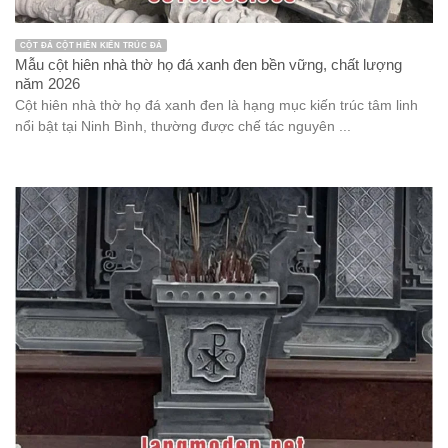
CỘT ĐÁ CỘT HIÊN KIẾN TRÚC ĐÁ
Mẫu cột hiên nhà thờ họ đá xanh đen bền vững, chất lượng
năm 2026
Cột hiên nhà thờ họ đá xanh đen là hạng mục kiến trúc tâm linh
nổi bật tại Ninh Bình, thường được chế tác nguyên ...