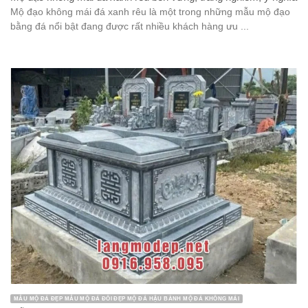
Mộ đạo không mái đá xanh rêu là một trong những mẫu mộ đạo
bằng đá nổi bật đang được rất nhiều khách hàng ưu ...
MẪU MỘ ĐÁ ĐẸP MẪU MỘ ĐÁ ĐÔI ĐẸP MỘ ĐÁ HẬU BÀNH MỘ ĐÁ KHÔNG MÁI