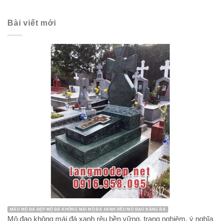
Bài viết mới
MẪU MỘ ĐÁ ĐẸP MỘ ĐÁ KHÔNG MÁI MỘ ĐÁ XANH RÊU MỘ ĐẠO BẰNG ĐÁ
Mộ đạo không mái đá xanh rêu bền vững, trang nghiêm, ý nghĩa