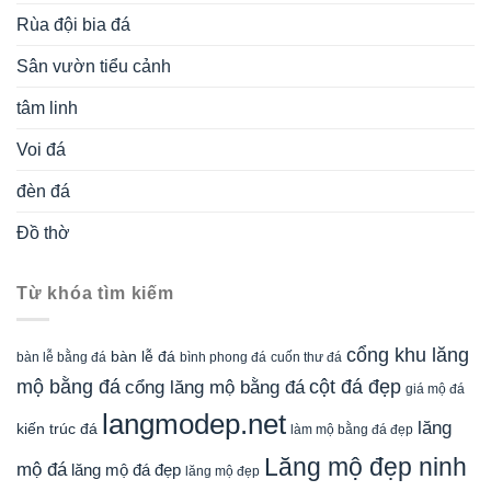
Rùa đội bia đá
Sân vườn tiểu cảnh
tâm linh
Voi đá
đèn đá
Đồ thờ
Từ khóa tìm kiếm
cổng khu lăng
bàn lễ đá
cuốn thư đá
bàn lễ bằng đá
bình phong đá
mộ bằng đá
cột đá đẹp
cổng lăng mộ bằng đá
giá mộ đá
langmodep.net
lăng
kiến trúc đá
làm mộ bằng đá đẹp
Lăng mộ đẹp ninh
mộ đá
lăng mộ đá đẹp
lăng mộ đẹp