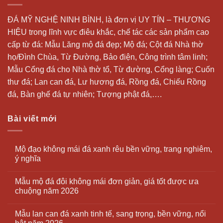
ĐÁ MỸ NGHỆ NINH BÌNH, là đơn vị UY TÍN – THƯƠNG
HIỆU trong lĩnh vực điêu khắc, chế tác các sản phẩm cao
cấp từ đá: Mẫu
Lăng mộ đá
đẹp;
Mộ đá
; Cột đá Nhà thờ
họ/Đình Chùa, Từ Đường, Bảo điện, Công trình tâm linh;
Mẫu Cổng đá cho Nhà thờ tổ, Từ đường, Cổng làng; Cuốn
thư đá;
Lan can đá
, Lư hương đá, Rồng đá, Chiếu Rồng
đá, Bàn ghế đá tự nhiên; Tượng phật đá,….
Bài viết mới
Mộ đạo không mái đá xanh rêu bền vững, trang nghiêm,
ý nghĩa
Mẫu mộ đá đôi không mái đơn giản, giá tốt được ưa
chuộng năm 2026
Mẫu lan can đá xanh tinh tế, sang trọng, bền vững, nổi