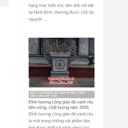
hạng mục kiến trúc tâm linh nổi bật
tại Ninh Bình, thường được chế tác
nguyên ...
MẪU LƯ HƯƠNG ĐÁ ĐẸP PHONG THỦY
TÂM LINH ĐỒ THỜ
Đỉnh hương công giáo đá xanh rêu
bền vững, chất lượng năm 2026
Đỉnh hương công giáo đá xanh rêu
là một trong những vật phẩm tâm
linh được thiết kế dành riêng cho