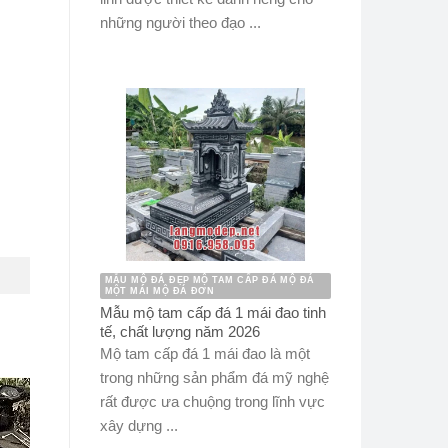
những người theo đạo ...
MẪU MỘ ĐÁ ĐẸP MỘ TAM CẤP ĐÁ MỘ ĐÁ
MỘT MÁI MỘ ĐÁ ĐƠN
Mẫu mộ tam cấp đá 1 mái đao tinh
tế, chất lượng năm 2026
Mộ tam cấp đá 1 mái đao là một
trong những sản phẩm đá mỹ nghệ
rất được ưa chuộng trong lĩnh vực
xây dựng ...