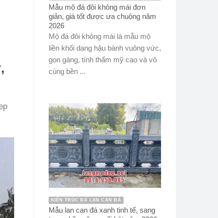
Mẫu mộ đá đôi không mái đơn
giản, giá tốt được ưa chuộng năm
2026
Mộ đá đôi không mái là mẫu mộ
liền khối dạng hậu bành vuông vức,
gọn gàng, tính thẩm mỹ cao và vô
,
cùng bền ...
ẹp
KIẾN TRÚC ĐÁ LAN CAN ĐÁ
Mẫu lan can đá xanh tinh tế, sang