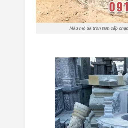
Mẫu mộ đá tròn tam cấp chạm