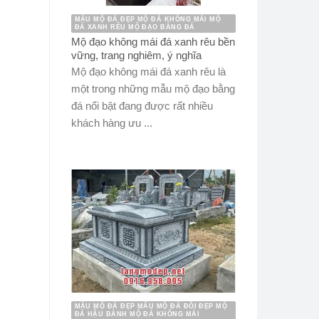
MẪU MỘ ĐÁ ĐẸP MỘ ĐÁ KHÔNG MÁI MỘ
ĐÁ XANH RÊU MỘ ĐẠO BẰNG ĐÁ
Mộ đạo không mái đá xanh rêu bền
vững, trang nghiêm, ý nghĩa
Mộ đạo không mái đá xanh rêu là
một trong những mẫu mộ đạo bằng
đá nổi bật đang được rất nhiều
khách hàng ưu ...
MẪU MỘ ĐÁ ĐẸP MẪU MỘ ĐÁ ĐÔI ĐẸP MỘ
ĐÁ HẬU BÀNH MỘ ĐÁ KHÔNG MÁI