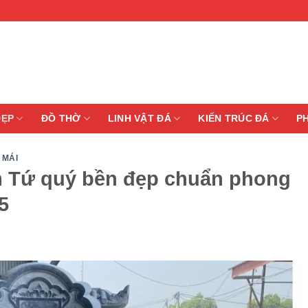
ĐẸP
ĐỒ THỜ
LINH VẬT ĐÁ
KIẾN TRÚC ĐÁ
P
 MÁI
m Tứ quý bền đẹp chuẩn phong
5