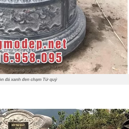
òn đá xanh đen chạm Tứ quý