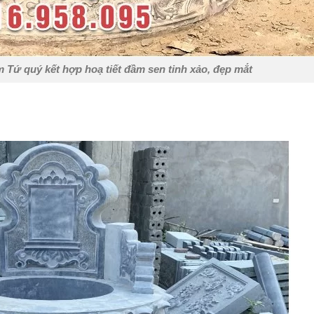
 Tứ quý kết hợp hoạ tiết đầm sen tinh xảo, đẹp mắt