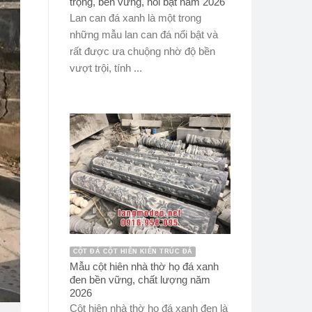
trọng, bền vững, nổi bật năm 2026
Lan can đá xanh là một trong
những mẫu lan can đá nổi bật và
rất được ưa chuộng nhờ độ bền
vượt trội, tính ...
CỘT ĐÁ CỘT HIÊN KIẾN TRÚC ĐÁ
Mẫu cột hiên nhà thờ họ đá xanh
đen bền vững, chất lượng năm
2026
Cột hiên nhà thờ họ đá xanh đen là