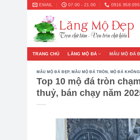
Skip
EMAIL
07:00 - 21:00
0916.958.095
to
content
TRANG CHỦ
LĂNG MỘ ĐÁ
MẪU MỘ ĐÁ 
MẪU MỘ ĐÁ ĐẸP
,
MẪU MỘ ĐÁ TRÒN
,
MỘ ĐÁ KHÔNG
Top 10 mộ đá tròn chạ
thuỷ, bán chạy năm 202