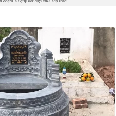
n chạm Tứ quý kết hợp chữ Thọ tròn