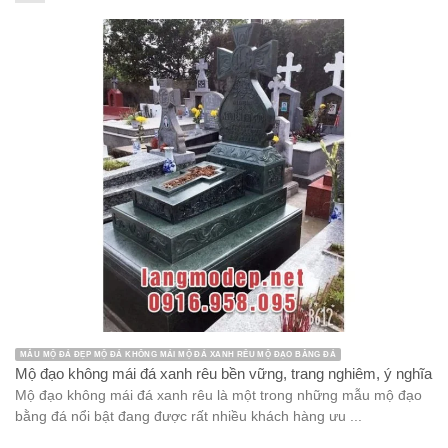
MẪU MỘ ĐÁ ĐẸP MỘ ĐÁ KHÔNG MÁI MỘ ĐÁ XANH RÊU MỘ ĐẠO BẰNG ĐÁ
Mộ đạo không mái đá xanh rêu bền vững, trang nghiêm, ý nghĩa
Mộ đạo không mái đá xanh rêu là một trong những mẫu mộ đạo
bằng đá nổi bật đang được rất nhiều khách hàng ưu ...