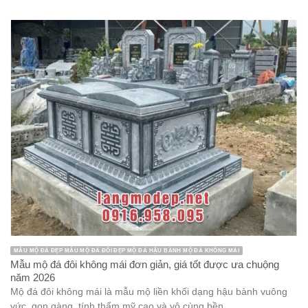
MẪU MỘ ĐÁ ĐẸP MẪU MỘ ĐÁ ĐÔI ĐẸP MỘ ĐÁ HẬU BÀNH MỘ ĐÁ KHÔNG MÁI
Mẫu mộ đá đôi không mái đơn giản, giá tốt được ưa chuộng
năm 2026
Mộ đá đôi không mái là mẫu mộ liền khối dạng hậu bành vuông
vức, gọn gàng, tính thẩm mỹ cao và vô cùng bền ...