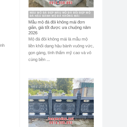
MẪU MỘ ĐÁ ĐẸP MẪU MỘ ĐÁ ĐÔI ĐẸP MỘ
ĐÁ HẬU BÀNH MỘ ĐÁ KHÔNG MÁI
Mẫu mộ đá đôi không mái đơn
giản, giá tốt được ưa chuộng năm
2026
Mộ đá đôi không mái là mẫu mộ
ỉnh
liền khối dạng hậu bành vuông vức,
gọn gàng, tính thẩm mỹ cao và vô
cùng bền ...