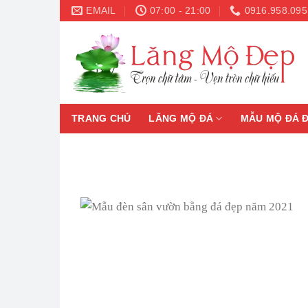
Skip
EMAIL
07:00 - 21:00
0916.958.095
to
content
TRANG CHỦ
LĂNG MỘ ĐÁ
MẪU MỘ ĐÁ 