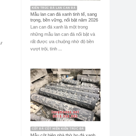
KIẾN TRÚC ĐÁ LAN CAN ĐÁ
Mẫu lan can đá xanh tinh tế, sang
trọng, bền vững, nổi bật năm 2026
Lan can đá xanh là một trong
những mẫu lan can đá nổi bật và
rất được ưa chuộng nhờ độ bền
lư
vượt trội, tính ...
CỘT ĐÁ CỘT HIÊN KIẾN TRÚC ĐÁ
Mẫu cột hiên nhà thờ họ đá xanh