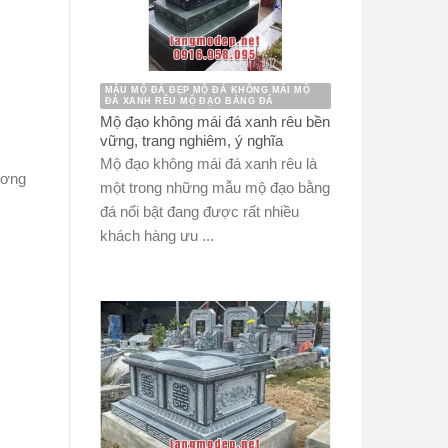
MẪU MỘ ĐÁ ĐẸP MỘ ĐÁ KHÔNG MÁI MỘ
ĐÁ XANH RÊU MỘ ĐẠO BẰNG ĐÁ
Mộ đạo không mái đá xanh rêu bền
vững, trang nghiêm, ý nghĩa
Mộ đạo không mái đá xanh rêu là
ương
một trong những mẫu mộ đạo bằng
đá nổi bật đang được rất nhiều
khách hàng ưu ...