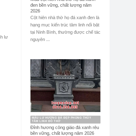
đen bền vững, chất lượng năm
2026
Cột hiên nhà thờ họ đá xanh đen là
hạng mục kiến trúc tâm linh nổi bật
tại Ninh Bình, thường được chế tác
h lư
nguyên ...
MẪU LƯ HƯƠNG ĐÁ ĐẸP PHONG THỦY
TÂM LINH ĐỒ THỜ
Đỉnh hương công giáo đá xanh rêu
bền vững, chất lượng năm 2026