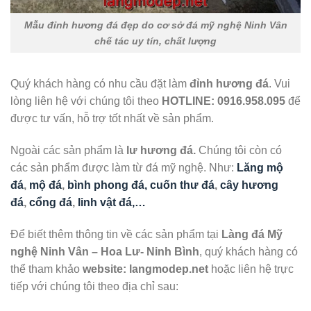
Mẫu đỉnh hương đá đẹp do cơ sở đá mỹ nghệ Ninh Vân
chế tác uy tín, chất lượng
Quý khách hàng có nhu cầu đặt làm
đỉnh hương đá
. Vui
lòng liên hệ với chúng tôi theo
HOTLINE:
0916.958.095
để
được tư vấn, hỗ trợ tốt nhất về sản phẩm.
Ngoài các sản phẩm là
lư hương đá.
Chúng tôi còn có
các sản phẩm được làm từ đá mỹ nghệ. Như:
Lăng mộ
đá
,
mộ đá
,
bình phong đá, cuốn thư đá
,
cây hương
đá
,
cổng đá
,
linh vật đá,…
Để biết thêm thông tin về các sản phẩm tại
Làng đá Mỹ
nghệ Ninh Vân – Hoa Lư- Ninh Bình
, quý khách hàng có
thể tham khảo
website: langmodep.net
hoặc liên hệ trực
tiếp với chúng tôi theo địa chỉ sau: