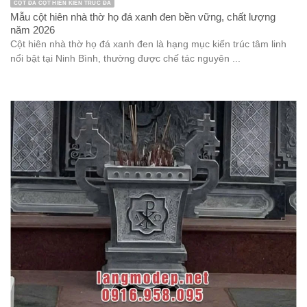
CỘT ĐÁ CỘT HIÊN KIẾN TRÚC ĐÁ
Mẫu cột hiên nhà thờ họ đá xanh đen bền vững, chất lượng
năm 2026
Cột hiên nhà thờ họ đá xanh đen là hạng mục kiến trúc tâm linh
nổi bật tại Ninh Bình, thường được chế tác nguyên ...