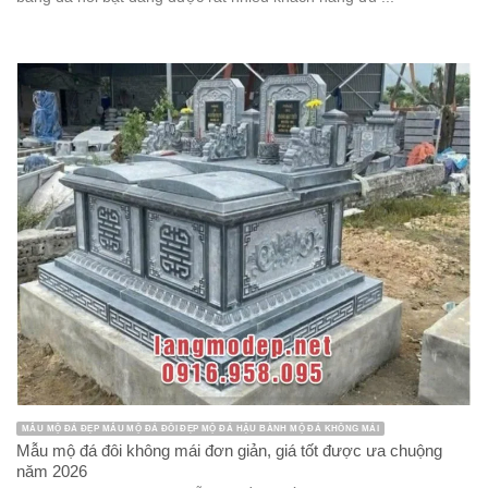
MẪU MỘ ĐÁ ĐẸP MẪU MỘ ĐÁ ĐÔI ĐẸP MỘ ĐÁ HẬU BÀNH MỘ ĐÁ KHÔNG MÁI
Mẫu mộ đá đôi không mái đơn giản, giá tốt được ưa chuộng
năm 2026