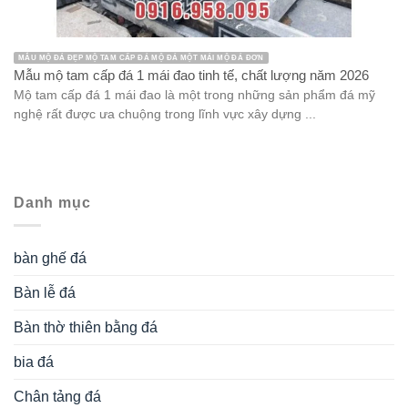
MẪU MỘ ĐÁ ĐẸP MỘ TAM CẤP ĐÁ MỘ ĐÁ MỘT MÁI MỘ ĐÁ ĐƠN
Mẫu mộ tam cấp đá 1 mái đao tinh tế, chất lượng năm 2026
Mộ tam cấp đá 1 mái đao là một trong những sản phẩm đá mỹ
nghệ rất được ưa chuộng trong lĩnh vực xây dựng ...
Danh mục
bàn ghế đá
Bàn lễ đá
Bàn thờ thiên bằng đá
bia đá
Chân tảng đá