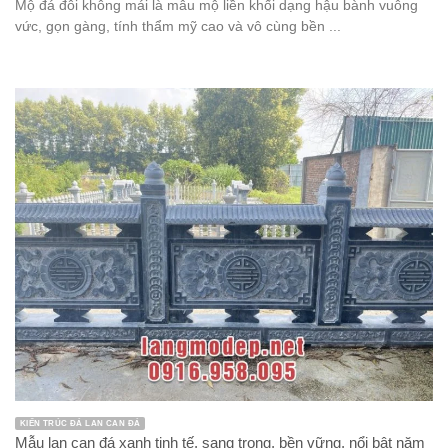
Mộ đá đôi không mái là mẫu mộ liền khối dạng hậu bành vuông
vức, gọn gàng, tính thẩm mỹ cao và vô cùng bền ...
KIẾN TRÚC ĐÁ LAN CAN ĐÁ
Mẫu lan can đá xanh tinh tế, sang trọng, bền vững, nổi bật năm