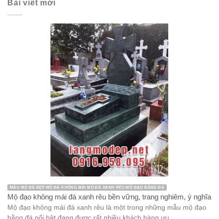
Bài viết mới
MẪU MỘ ĐÁ ĐẸP MỘ ĐÁ KHÔNG MÁI MỘ ĐÁ XANH RÊU MỘ ĐẠO BẰNG ĐÁ
Mộ đạo không mái đá xanh rêu bền vững, trang nghiêm, ý nghĩa
Mộ đạo không mái đá xanh rêu là một trong những mẫu mộ đạo
bằng đá nổi bật đang được rất nhiều khách hàng ưu ...