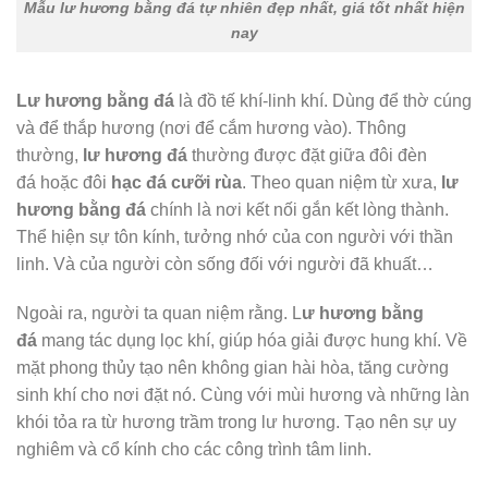
Mẫu lư hương bằng đá tự nhiên đẹp nhất, giá tốt nhất hiện
nay
Lư hương bằng đá
là đồ tế khí-linh khí.
Dùng để
thờ cúng
và để thắp hương (nơi để cắm hương vào). Thông
thường,
lư hương đá
thường được đặt giữa đôi đèn
đá hoặc đôi
hạc đá cưỡi rùa
. Theo quan niệm từ xưa,
lư
hương bằng đá
chính là nơi kết nối gắn kết lòng thành.
Thể hiện sự tôn kính, tưởng nhớ của con người với thần
linh. Và của người còn sống đối với người đã khuất…
Ngoài ra, người ta quan niệm rằng. L
ư hương bằng
đá
mang tác dụng lọc khí, giúp hóa giải được hung khí. Về
mặt phong thủy tạo nên không gian hài hòa, tăng cường
sinh khí cho nơi đặt nó. Cùng với mùi hương và những làn
khói tỏa ra từ hương trầm trong lư hương. Tạo nên sự uy
nghiêm và cổ kính cho các công trình tâm linh.