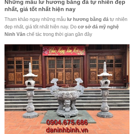
Những mẫu lư hương bằng đá tự nhiên đẹp
nhất, giá tốt nhất hiện nay
Tham khảo ngay những mẫu
lư hương bằng đá
tự nhiên
đẹp nhất, giá tốt nhất hiện nay. Do
cơ sở đá mỹ nghệ
Ninh Vân
chế tác trong thời gian gần đây