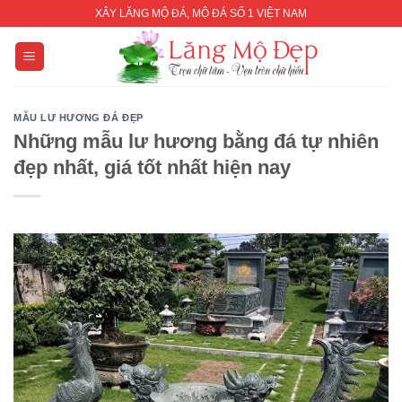
Skip
XÂY LĂNG MỘ ĐÁ, MỘ ĐÁ SỐ 1 VIỆT NAM
to
content
MẪU LƯ HƯƠNG ĐÁ ĐẸP
Những mẫu lư hương bằng đá tự nhiên
đẹp nhất, giá tốt nhất hiện nay