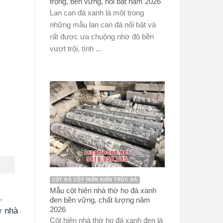
trọng, bền vững, nổi bật năm 2026
Lan can đá xanh là một trong
những mẫu lan can đá nổi bật và
rất được ưa chuộng nhờ độ bền
vượt trội, tính ...
CỘT ĐÁ CỘT HIÊN KIẾN TRÚC ĐÁ
Mẫu cột hiên nhà thờ họ đá xanh
,
đen bền vững, chất lượng năm
2026
hư
nhà
Cột hiên nhà thờ họ đá xanh đen là