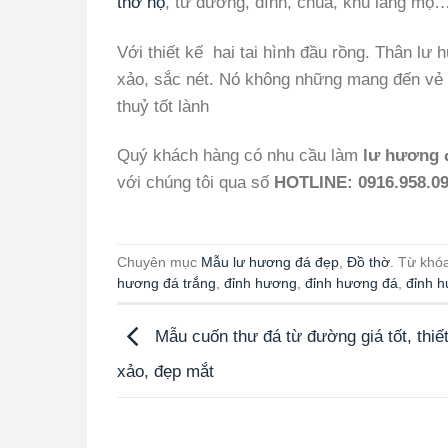
thờ họ
, từ đường, đình, chùa, khu lăng mộ
Với thiết kế hai tai hình đầu rồng. Thân lư
xảo, sắc nét. Nó không những mang đến vẻ
thuỷ tốt lành
Quý khách hàng có nhu cầu làm
lư hương 
với chúng tôi qua số
HOTLINE: 0916.958.0
Chuyên mục
Mẫu lư hương đá đẹp
,
Đồ thờ
. Từ khó
hương đá trắng
,
đỉnh hương
,
đỉnh hương đá
,
đỉnh h
Mẫu cuốn thư đá từ đường giá tốt, thiết
xảo, đẹp mắt