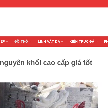
ĐẸP
ĐỒ THỜ
LINH VẬT ĐÁ
KIẾN TRÚC ĐÁ
P
nguyên khối cao cấp giá tốt