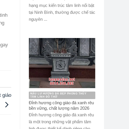
hạng mục kiến trúc tâm linh nổi bật
tại Ninh Bình, thường được chế tác
tinh
nguyên ...
ng
ngay
MẪU LƯ HƯƠNG ĐÁ ĐẸP PHONG THỦY
 giáo
TÂM LINH ĐỒ THỜ
Đỉnh hương công giáo đá xanh rêu
bền vững, chất lượng năm 2026
Đỉnh hương công giáo đá xanh rêu
là một trong những vật phẩm tâm
linh được thiết kế dành riêng cho