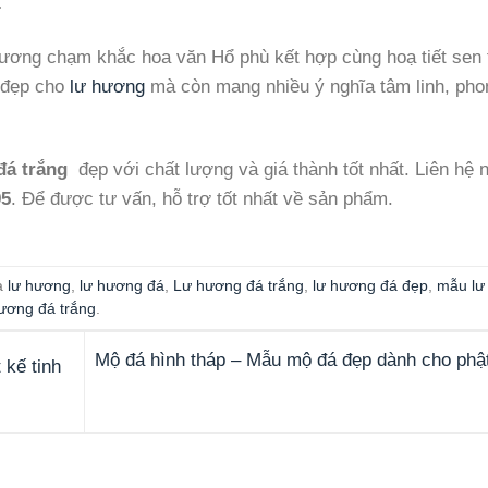
…
 hương chạm khắc hoa văn Hổ phù kết hợp cùng hoạ tiết sen 
 đẹp cho
lư hương
mà còn mang nhiều ý nghĩa tâm linh, pho
đá trắng
đẹp với chất lượng và giá thành tốt nhất. Liên hệ 
95
. Để được tư vấn, hỗ trợ tốt nhất về sản phẩm.
a
lư hương
,
lư hương đá
,
Lư hương đá trắng
,
lư hương đá đẹp
,
mẫu lư
ương đá trắng
.
Mộ đá hình tháp – Mẫu mộ đá đẹp dành cho phật
 kế tinh