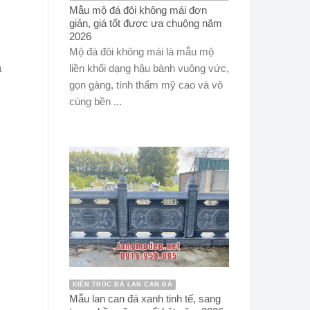
Mẫu mộ đá đôi không mái đơn
giản, giá tốt được ưa chuộng năm
2026
Mộ đá đôi không mái là mẫu mộ
á
liền khối dạng hậu bành vuông vức,
gọn gàng, tính thẩm mỹ cao và vô
cùng bền ...
KIẾN TRÚC ĐÁ LAN CAN ĐÁ
Mẫu lan can đá xanh tinh tế, sang