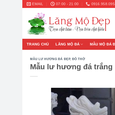
Skip
EMAIL
07:00 - 21:00
0916.958.095
to
content
TRANG CHỦ
LĂNG MỘ ĐÁ
MẪU MỘ ĐÁ 
MẪU LƯ HƯƠNG ĐÁ ĐẸP
,
ĐỒ THỜ
Mẫu lư hương đá trắng 