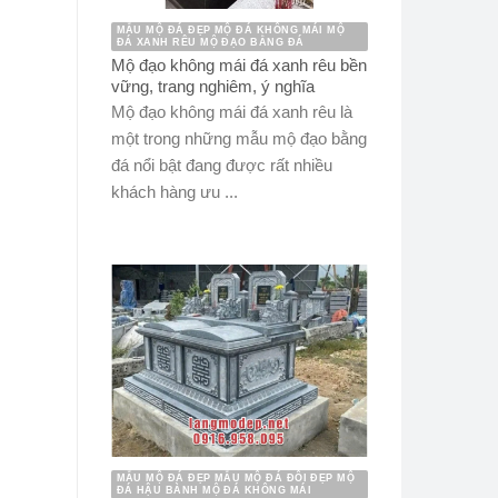
MẪU MỘ ĐÁ ĐẸP MỘ ĐÁ KHÔNG MÁI MỘ
ĐÁ XANH RÊU MỘ ĐẠO BẰNG ĐÁ
Mộ đạo không mái đá xanh rêu bền
vững, trang nghiêm, ý nghĩa
Mộ đạo không mái đá xanh rêu là
một trong những mẫu mộ đạo bằng
đá nổi bật đang được rất nhiều
khách hàng ưu ...
MẪU MỘ ĐÁ ĐẸP MẪU MỘ ĐÁ ĐÔI ĐẸP MỘ
ĐÁ HẬU BÀNH MỘ ĐÁ KHÔNG MÁI