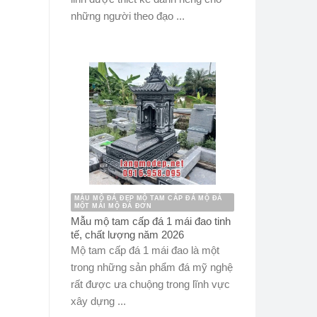
những người theo đạo ...
MẪU MỘ ĐÁ ĐẸP MỘ TAM CẤP ĐÁ MỘ ĐÁ
MỘT MÁI MỘ ĐÁ ĐƠN
Mẫu mộ tam cấp đá 1 mái đao tinh
tế, chất lượng năm 2026
Mộ tam cấp đá 1 mái đao là một
trong những sản phẩm đá mỹ nghệ
rất được ưa chuộng trong lĩnh vực
xây dựng ...