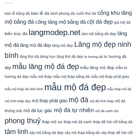
cổng khu lăng
bàn lễ đá
cuốn thư đá
bàn lễ bằng đá
bình phong đá
mộ bằng đá
cột đá đẹp
cổng lăng mộ bằng đá
giá mộ đá
langmodep.net
lăng
kiến trúc đá
làm mộ bằng đá đẹp
Lăng mộ đẹp ninh
mộ đá
lăng mộ đá đẹp
lăng mộ đẹp
bình
lăng thờ đá dòng họv
lư hương đá
lăng thờ đá đẹp
lư hương đá
mẫu lăng mộ đá đẹp
mẫu lăng mộ đẹp
đẹp
mẫu lư
mẫu mộ tháp bằng đá
mẫu mộ tháp phật giáo
hương đá đẹp
mẫu mộ tháp
mẫu mộ đá đẹp
mẫu mộ tháp đá ninh bình
mẫu tháp mộ đá
mộ đá
mộ tháp phật giáo
mộ đá
mộ hình tháp đẹp
mộ đá hình tháp
mộ đá tự nhiên
mộ đá lục giác
không mái
mộ đá xanh rêu
phong thuỷ
tháp mộ sư
tháp mộ đá xanh
tháp để hài cốt bằng đá
tâm linh
xây mộ bằng đá đẹp
xây tháp để hài cốt
xây mộ tháp bằng đá