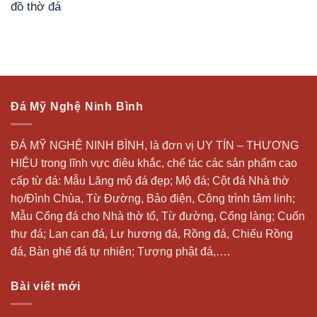
đồ thờ đá
Đá Mỹ Nghệ Ninh Bình
ĐÁ MỸ NGHỆ NINH BÌNH, là đơn vị UY TÍN – THƯƠNG
HIỆU trong lĩnh vực điêu khắc, chế tác các sản phẩm cao
cấp từ đá: Mẫu
Lăng mộ đá
đẹp;
Mộ đá
; Cột đá Nhà thờ
họ/Đình Chùa, Từ Đường, Bảo điện, Công trình tâm linh;
Mẫu Cổng đá cho Nhà thờ tổ, Từ đường, Cổng làng; Cuốn
thư đá;
Lan can đá
, Lư hương đá, Rồng đá, Chiếu Rồng
đá, Bàn ghế đá tự nhiên; Tượng phật đá,….
Bài viết mới