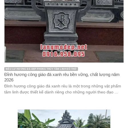
MẪU LƯ HƯƠNG ĐÁ ĐẸP PHONG THỦY TÂM LINH ĐỒ THỜ
Đỉnh hương công giáo đá xanh rêu bền vững, chất lượng năm
2026
Đỉnh hương công giáo đá xanh rêu là một trong những vật phẩm
tâm linh được thiết kế dành riêng cho những người theo đạo ...