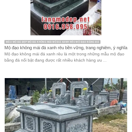
MẪU MỘ ĐÁ ĐẸP MỘ ĐÁ KHÔNG MÁI MỘ ĐÁ XANH RÊU MỘ ĐẠO BẰNG ĐÁ
Mộ đạo không mái đá xanh rêu bền vững, trang nghiêm, ý nghĩa
Mộ đạo không mái đá xanh rêu là một trong những mẫu mộ đạo
bằng đá nổi bật đang được rất nhiều khách hàng ưu ...