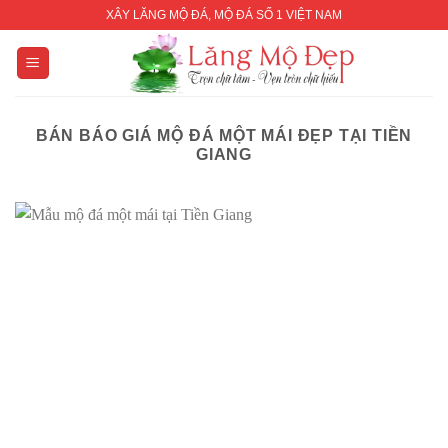
Skip
XÂY LĂNG MỘ ĐÁ, MỘ ĐÁ SỐ 1 VIỆT NAM
to
content
BÁN BÁO GIÁ MỘ ĐÁ MỘT MÁI ĐẸP TẠI TIỀN
GIANG