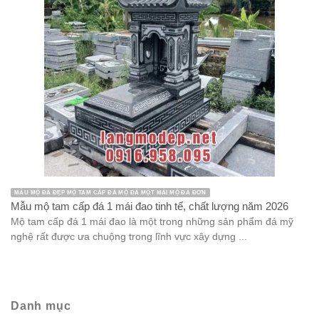
MẪU MỘ ĐÁ ĐẸP MỘ TAM CẤP ĐÁ MỘ ĐÁ MỘT MÁI MỘ ĐÁ ĐƠN
Mẫu mộ tam cấp đá 1 mái đao tinh tế, chất lượng năm 2026
Mộ tam cấp đá 1 mái đao là một trong những sản phẩm đá mỹ
nghệ rất được ưa chuộng trong lĩnh vực xây dựng ...
Danh mục