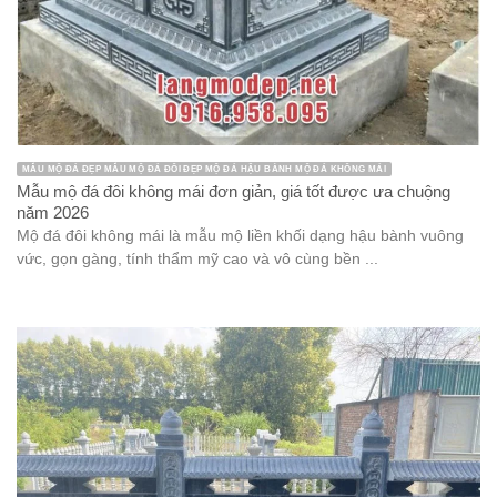
MẪU MỘ ĐÁ ĐẸP MẪU MỘ ĐÁ ĐÔI ĐẸP MỘ ĐÁ HẬU BÀNH MỘ ĐÁ KHÔNG MÁI
Mẫu mộ đá đôi không mái đơn giản, giá tốt được ưa chuộng
năm 2026
Mộ đá đôi không mái là mẫu mộ liền khối dạng hậu bành vuông
vức, gọn gàng, tính thẩm mỹ cao và vô cùng bền ...