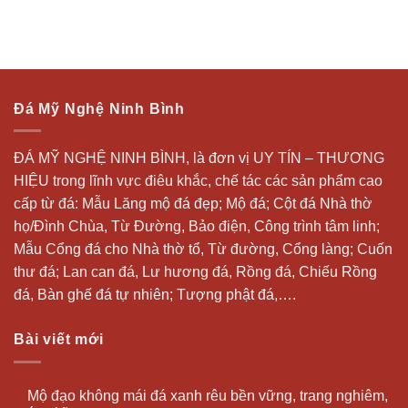
Đá Mỹ Nghệ Ninh Bình
ĐÁ MỸ NGHỆ NINH BÌNH, là đơn vị UY TÍN – THƯƠNG
HIỆU trong lĩnh vực điêu khắc, chế tác các sản phẩm cao
cấp từ đá: Mẫu
Lăng mộ đá
đẹp;
Mộ đá
; Cột đá Nhà thờ
họ/Đình Chùa, Từ Đường, Bảo điện, Công trình tâm linh;
Mẫu Cổng đá cho Nhà thờ tổ, Từ đường, Cổng làng; Cuốn
thư đá;
Lan can đá
, Lư hương đá, Rồng đá, Chiếu Rồng
đá, Bàn ghế đá tự nhiên; Tượng phật đá,….
Bài viết mới
Mộ đạo không mái đá xanh rêu bền vững, trang nghiêm,