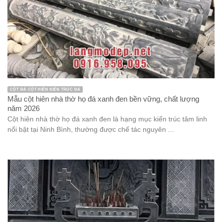
CỘT ĐÁ CỘT HIÊN KIẾN TRÚC ĐÁ
Mẫu cột hiên nhà thờ họ đá xanh đen bền vững, chất lượng
năm 2026
Cột hiên nhà thờ họ đá xanh đen là hạng mục kiến trúc tâm linh
nổi bật tại Ninh Bình, thường được chế tác nguyên ...