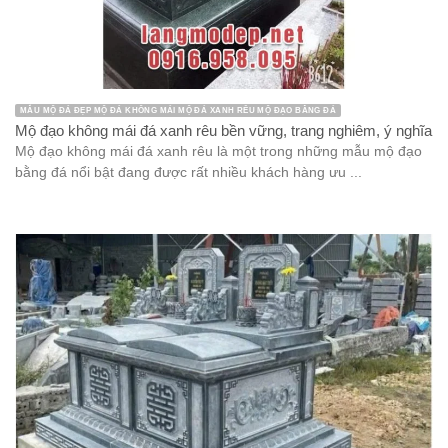
MẪU MỘ ĐÁ ĐẸP MỘ ĐÁ KHÔNG MÁI MỘ ĐÁ XANH RÊU MỘ ĐẠO BẰNG ĐÁ
Mộ đạo không mái đá xanh rêu bền vững, trang nghiêm, ý nghĩa
Mộ đạo không mái đá xanh rêu là một trong những mẫu mộ đạo
bằng đá nổi bật đang được rất nhiều khách hàng ưu ...