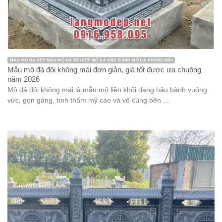
MẪU MỘ ĐÁ ĐẸP MẪU MỘ ĐÁ ĐÔI ĐẸP MỘ ĐÁ HẬU BÀNH MỘ ĐÁ KHÔNG MÁI
Mẫu mộ đá đôi không mái đơn giản, giá tốt được ưa chuộng
năm 2026
Mộ đá đôi không mái là mẫu mộ liền khối dạng hậu bành vuông
vức, gọn gàng, tính thẩm mỹ cao và vô cùng bền ...