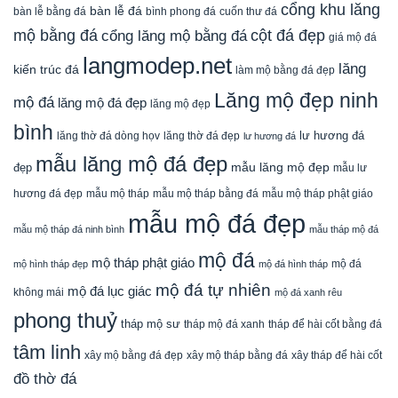
cổng khu lăng
bàn lễ đá
cuốn thư đá
bàn lễ bằng đá
bình phong đá
mộ bằng đá
cột đá đẹp
cổng lăng mộ bằng đá
giá mộ đá
langmodep.net
lăng
kiến trúc đá
làm mộ bằng đá đẹp
Lăng mộ đẹp ninh
mộ đá
lăng mộ đá đẹp
lăng mộ đẹp
bình
lăng thờ đá dòng họv
lư hương đá
lăng thờ đá đẹp
lư hương đá
mẫu lăng mộ đá đẹp
mẫu lăng mộ đẹp
đẹp
mẫu lư
mẫu mộ tháp bằng đá
mẫu mộ tháp phật giáo
hương đá đẹp
mẫu mộ tháp
mẫu mộ đá đẹp
mẫu mộ tháp đá ninh bình
mẫu tháp mộ đá
mộ đá
mộ tháp phật giáo
mộ đá
mộ hình tháp đẹp
mộ đá hình tháp
mộ đá tự nhiên
mộ đá lục giác
không mái
mộ đá xanh rêu
phong thuỷ
tháp mộ sư
tháp mộ đá xanh
tháp để hài cốt bằng đá
tâm linh
xây mộ bằng đá đẹp
xây tháp để hài cốt
xây mộ tháp bằng đá
đồ thờ đá