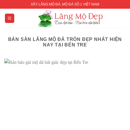
Skip
XÂY LĂNG MỘ ĐÁ, MỘ ĐÁ SỐ 1 VIỆT NAM
to
content
BÁN SẴN LĂNG MỘ ĐÁ TRÒN ĐẸP NHẤT HIỆN
NAY TẠI BẾN TRE