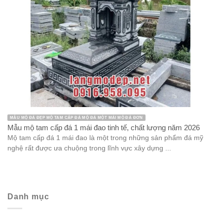
MẪU MỘ ĐÁ ĐẸP MỘ TAM CẤP ĐÁ MỘ ĐÁ MỘT MÁI MỘ ĐÁ ĐƠN
Mẫu mộ tam cấp đá 1 mái đao tinh tế, chất lượng năm 2026
Mộ tam cấp đá 1 mái đao là một trong những sản phẩm đá mỹ
nghệ rất được ưa chuộng trong lĩnh vực xây dựng ...
Danh mục