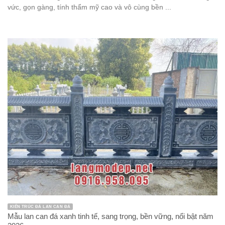
vức, gọn gàng, tính thẩm mỹ cao và vô cùng bền ...
KIẾN TRÚC ĐÁ LAN CAN ĐÁ
Mẫu lan can đá xanh tinh tế, sang trọng, bền vững, nổi bật năm