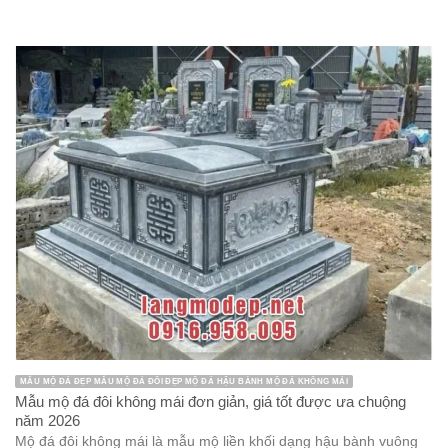
MẪU MỘ ĐÁ ĐẸP MẪU MỘ ĐÁ ĐÔI ĐẸP MỘ ĐÁ HẬU BÀNH MỘ ĐÁ KHÔNG MÁI
Mẫu mộ đá đôi không mái đơn giản, giá tốt được ưa chuộng
năm 2026
Mộ đá đôi không mái là mẫu mộ liền khối dạng hậu bành vuông