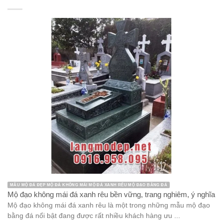
MẪU MỘ ĐÁ ĐẸP MỘ ĐÁ KHÔNG MÁI MỘ ĐÁ XANH RÊU MỘ ĐẠO BẰNG ĐÁ
Mộ đạo không mái đá xanh rêu bền vững, trang nghiêm, ý nghĩa
Mộ đạo không mái đá xanh rêu là một trong những mẫu mộ đạo
bằng đá nổi bật đang được rất nhiều khách hàng ưu ...