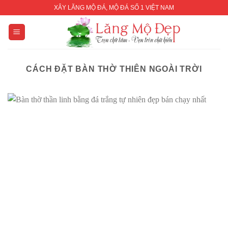
Skip
XÂY LĂNG MỘ ĐÁ, MỘ ĐÁ SỐ 1 VIỆT NAM
to
content
CÁCH ĐẶT BÀN THỜ THIÊN NGOÀI TRỜI