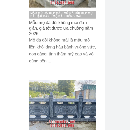
MẪU MỘ ĐÁ ĐẸP MẪU MỘ ĐÁ ĐÔI ĐẸP MỘ
ĐÁ HẬU BÀNH MỘ ĐÁ KHÔNG MÁI
Mẫu mộ đá đôi không mái đơn
giản, giá tốt được ưa chuộng năm
2026
Mộ đá đôi không mái là mẫu mộ
liền khối dạng hậu bành vuông vức,
gọn gàng, tính thẩm mỹ cao và vô
cùng bền ...