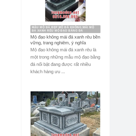
MẪU MỘ ĐÁ ĐẸP MỘ ĐÁ KHÔNG MÁI MỘ
ĐÁ XANH RÊU MỘ ĐẠO BẰNG ĐÁ
Mộ đạo không mái đá xanh rêu bền
vững, trang nghiêm, ý nghĩa
Mộ đạo không mái đá xanh rêu là
một trong những mẫu mộ đạo bằng
đá nổi bật đang được rất nhiều
khách hàng ưu ...