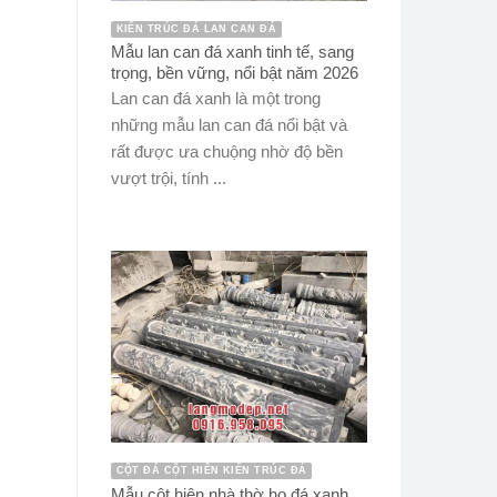
KIẾN TRÚC ĐÁ LAN CAN ĐÁ
Mẫu lan can đá xanh tinh tế, sang
trọng, bền vững, nổi bật năm 2026
Lan can đá xanh là một trong
những mẫu lan can đá nổi bật và
rất được ưa chuộng nhờ độ bền
vượt trội, tính ...
CỘT ĐÁ CỘT HIÊN KIẾN TRÚC ĐÁ
Mẫu cột hiên nhà thờ họ đá xanh