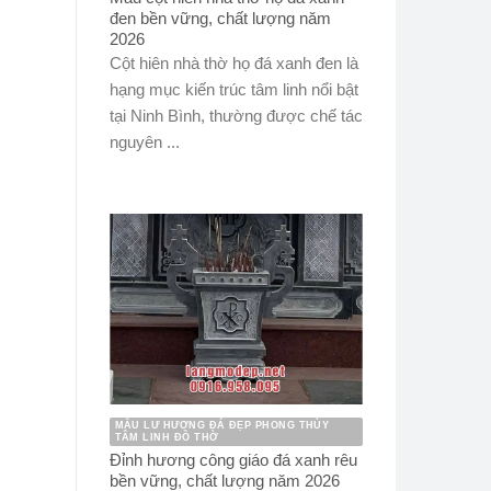
đen bền vững, chất lượng năm
2026
Cột hiên nhà thờ họ đá xanh đen là
hạng mục kiến trúc tâm linh nổi bật
tại Ninh Bình, thường được chế tác
nguyên ...
MẪU LƯ HƯƠNG ĐÁ ĐẸP PHONG THỦY
TÂM LINH ĐỒ THỜ
Đỉnh hương công giáo đá xanh rêu
bền vững, chất lượng năm 2026