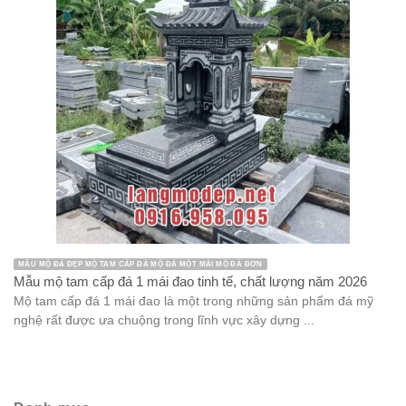
MẪU MỘ ĐÁ ĐẸP MỘ TAM CẤP ĐÁ MỘ ĐÁ MỘT MÁI MỘ ĐÁ ĐƠN
Mẫu mộ tam cấp đá 1 mái đao tinh tế, chất lượng năm 2026
Mộ tam cấp đá 1 mái đao là một trong những sản phẩm đá mỹ
nghệ rất được ưa chuộng trong lĩnh vực xây dựng ...