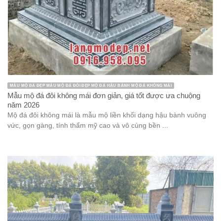
MẪU MỘ ĐÁ ĐẸP MẪU MỘ ĐÁ ĐÔI ĐẸP MỘ ĐÁ HẬU BÀNH MỘ ĐÁ KHÔNG MÁI
Mẫu mộ đá đôi không mái đơn giản, giá tốt được ưa chuộng
năm 2026
Mộ đá đôi không mái là mẫu mộ liền khối dạng hậu bành vuông
vức, gọn gàng, tính thẩm mỹ cao và vô cùng bền ...