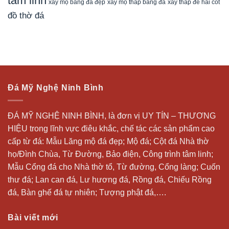
tâm linh
xây mộ bằng đá đẹp
xây tháp để hài cốt
xây mộ tháp bằng đá
đồ thờ đá
Đá Mỹ Nghệ Ninh Bình
ĐÁ MỸ NGHỆ NINH BÌNH, là đơn vị UY TÍN – THƯƠNG
HIỆU trong lĩnh vực điêu khắc, chế tác các sản phẩm cao
cấp từ đá: Mẫu
Lăng mộ đá
đẹp;
Mộ đá
; Cột đá Nhà thờ
họ/Đình Chùa, Từ Đường, Bảo điện, Công trình tâm linh;
Mẫu Cổng đá cho Nhà thờ tổ, Từ đường, Cổng làng; Cuốn
thư đá;
Lan can đá
, Lư hương đá, Rồng đá, Chiếu Rồng
đá, Bàn ghế đá tự nhiên; Tượng phật đá,….
Bài viết mới