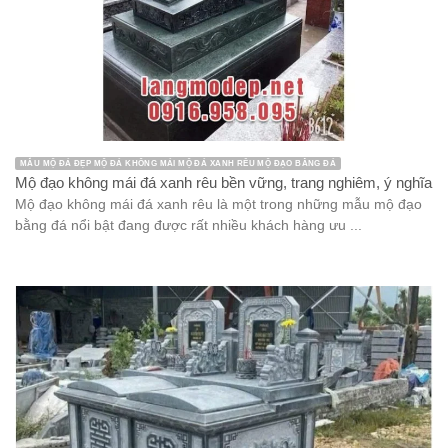
MẪU MỘ ĐÁ ĐẸP MỘ ĐÁ KHÔNG MÁI MỘ ĐÁ XANH RÊU MỘ ĐẠO BẰNG ĐÁ
Mộ đạo không mái đá xanh rêu bền vững, trang nghiêm, ý nghĩa
Mộ đạo không mái đá xanh rêu là một trong những mẫu mộ đạo
bằng đá nổi bật đang được rất nhiều khách hàng ưu ...