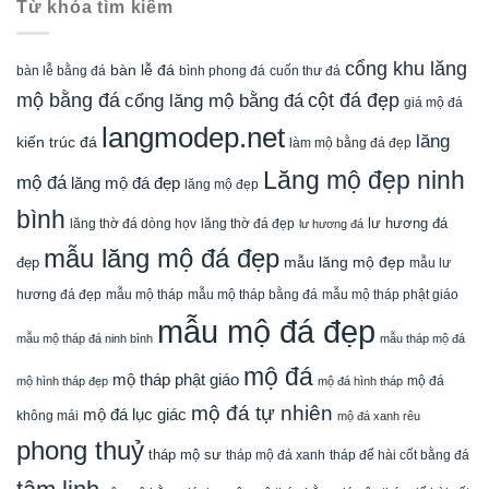
Từ khóa tìm kiếm
cổng khu lăng
bàn lễ đá
cuốn thư đá
bàn lễ bằng đá
bình phong đá
mộ bằng đá
cột đá đẹp
cổng lăng mộ bằng đá
giá mộ đá
langmodep.net
lăng
kiến trúc đá
làm mộ bằng đá đẹp
Lăng mộ đẹp ninh
mộ đá
lăng mộ đá đẹp
lăng mộ đẹp
bình
lăng thờ đá dòng họv
lư hương đá
lăng thờ đá đẹp
lư hương đá
mẫu lăng mộ đá đẹp
mẫu lăng mộ đẹp
đẹp
mẫu lư
mẫu mộ tháp bằng đá
mẫu mộ tháp phật giáo
hương đá đẹp
mẫu mộ tháp
mẫu mộ đá đẹp
mẫu mộ tháp đá ninh bình
mẫu tháp mộ đá
mộ đá
mộ tháp phật giáo
mộ đá
mộ hình tháp đẹp
mộ đá hình tháp
mộ đá tự nhiên
mộ đá lục giác
không mái
mộ đá xanh rêu
phong thuỷ
tháp mộ sư
tháp mộ đá xanh
tháp để hài cốt bằng đá