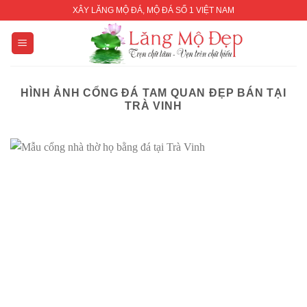
Skip
XÂY LĂNG MỘ ĐÁ, MỘ ĐÁ SỐ 1 VIỆT NAM
to
content
HÌNH ẢNH CỔNG ĐÁ TAM QUAN ĐẸP BÁN TẠI
TRÀ VINH