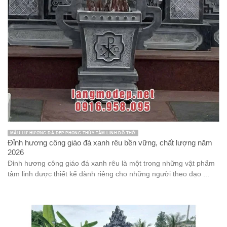
MẪU LƯ HƯƠNG ĐÁ ĐẸP PHONG THỦY TÂM LINH ĐỒ THỜ
Đỉnh hương công giáo đá xanh rêu bền vững, chất lượng năm
2026
Đỉnh hương công giáo đá xanh rêu là một trong những vật phẩm
tâm linh được thiết kế dành riêng cho những người theo đạo ...