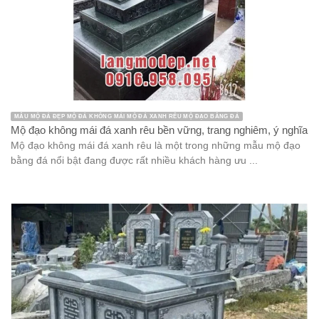
MẪU MỘ ĐÁ ĐẸP MỘ ĐÁ KHÔNG MÁI MỘ ĐÁ XANH RÊU MỘ ĐẠO BẰNG ĐÁ
Mộ đạo không mái đá xanh rêu bền vững, trang nghiêm, ý nghĩa
Mộ đạo không mái đá xanh rêu là một trong những mẫu mộ đạo
bằng đá nổi bật đang được rất nhiều khách hàng ưu ...