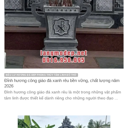
MẪU LƯ HƯƠNG ĐÁ ĐẸP PHONG THỦY TÂM LINH ĐỒ THỜ
Đỉnh hương công giáo đá xanh rêu bền vững, chất lượng năm
2026
Đỉnh hương công giáo đá xanh rêu là một trong những vật phẩm
tâm linh được thiết kế dành riêng cho những người theo đạo ...