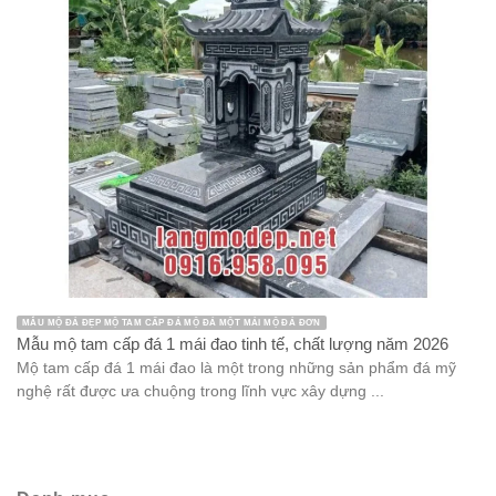
MẪU MỘ ĐÁ ĐẸP MỘ TAM CẤP ĐÁ MỘ ĐÁ MỘT MÁI MỘ ĐÁ ĐƠN
Mẫu mộ tam cấp đá 1 mái đao tinh tế, chất lượng năm 2026
Mộ tam cấp đá 1 mái đao là một trong những sản phẩm đá mỹ
nghệ rất được ưa chuộng trong lĩnh vực xây dựng ...