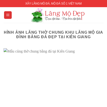
Skip
XÂY LĂNG MỘ ĐÁ, MỘ ĐÁ SỐ 1 VIỆT NAM
to
content
HÌNH ẢNH LĂNG THỜ CHUNG KHU LĂNG MỘ GIA
ĐÌNH BẰNG ĐÁ ĐẸP TẠI KIÊN GIANG