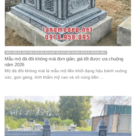
MẪU MỘ ĐÁ ĐẸP MẪU MỘ ĐÁ ĐÔI ĐẸP MỘ ĐÁ HẬU BÀNH MỘ ĐÁ KHÔNG MÁI
Mẫu mộ đá đôi không mái đơn giản, giá tốt được ưa chuộng
năm 2026
Mộ đá đôi không mái là mẫu mộ liền khối dạng hậu bành vuông
vức, gọn gàng, tính thẩm mỹ cao và vô cùng bền ...