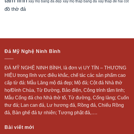
tâm linh
xây mộ bằng đá đẹp
xây tháp để hài cốt
xây mộ tháp bằng đá
đồ thờ đá
Đá Mỹ Nghệ Ninh Bình
ĐÁ MỸ NGHỆ NINH BÌNH, là đơn vị UY TÍN – THƯƠNG
HIỆU trong lĩnh vực điêu khắc, chế tác các sản phẩm cao
cấp từ đá: Mẫu
Lăng mộ đá
đẹp;
Mộ đá
; Cột đá Nhà thờ
họ/Đình Chùa, Từ Đường, Bảo điện, Công trình tâm linh;
Mẫu Cổng đá cho Nhà thờ tổ, Từ đường, Cổng làng; Cuốn
thư đá;
Lan can đá
, Lư hương đá, Rồng đá, Chiếu Rồng
đá, Bàn ghế đá tự nhiên; Tượng phật đá,….
Bài viết mới