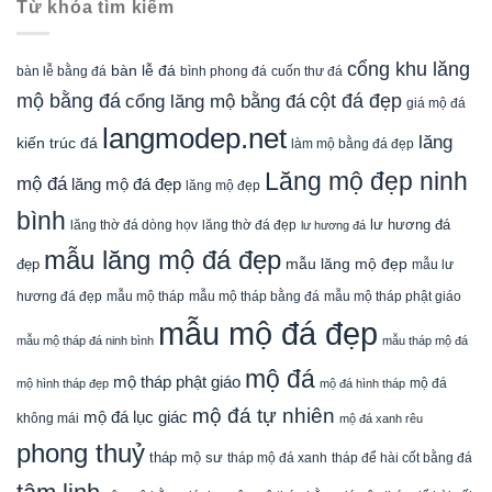
Từ khóa tìm kiếm
cổng khu lăng
bàn lễ đá
cuốn thư đá
bàn lễ bằng đá
bình phong đá
mộ bằng đá
cột đá đẹp
cổng lăng mộ bằng đá
giá mộ đá
langmodep.net
lăng
kiến trúc đá
làm mộ bằng đá đẹp
Lăng mộ đẹp ninh
mộ đá
lăng mộ đá đẹp
lăng mộ đẹp
bình
lăng thờ đá dòng họv
lư hương đá
lăng thờ đá đẹp
lư hương đá
mẫu lăng mộ đá đẹp
mẫu lăng mộ đẹp
đẹp
mẫu lư
mẫu mộ tháp bằng đá
mẫu mộ tháp phật giáo
hương đá đẹp
mẫu mộ tháp
mẫu mộ đá đẹp
mẫu mộ tháp đá ninh bình
mẫu tháp mộ đá
mộ đá
mộ tháp phật giáo
mộ đá
mộ hình tháp đẹp
mộ đá hình tháp
mộ đá tự nhiên
mộ đá lục giác
không mái
mộ đá xanh rêu
phong thuỷ
tháp mộ sư
tháp mộ đá xanh
tháp để hài cốt bằng đá