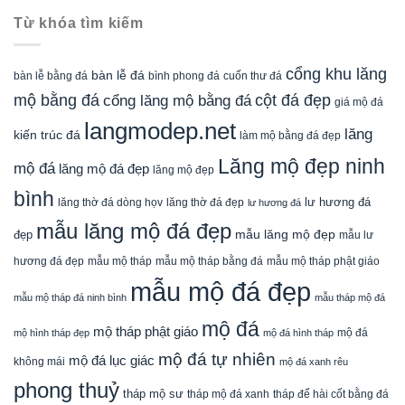
Từ khóa tìm kiếm
cổng khu lăng
bàn lễ đá
cuốn thư đá
bàn lễ bằng đá
bình phong đá
mộ bằng đá
cột đá đẹp
cổng lăng mộ bằng đá
giá mộ đá
langmodep.net
lăng
kiến trúc đá
làm mộ bằng đá đẹp
Lăng mộ đẹp ninh
mộ đá
lăng mộ đá đẹp
lăng mộ đẹp
bình
lăng thờ đá dòng họv
lư hương đá
lăng thờ đá đẹp
lư hương đá
mẫu lăng mộ đá đẹp
mẫu lăng mộ đẹp
đẹp
mẫu lư
mẫu mộ tháp bằng đá
mẫu mộ tháp phật giáo
hương đá đẹp
mẫu mộ tháp
mẫu mộ đá đẹp
mẫu mộ tháp đá ninh bình
mẫu tháp mộ đá
mộ đá
mộ tháp phật giáo
mộ đá
mộ hình tháp đẹp
mộ đá hình tháp
mộ đá tự nhiên
mộ đá lục giác
không mái
mộ đá xanh rêu
phong thuỷ
tháp mộ sư
tháp mộ đá xanh
tháp để hài cốt bằng đá