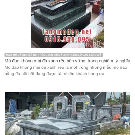
MẪU MỘ ĐÁ ĐẸP MỘ ĐÁ KHÔNG MÁI MỘ ĐÁ XANH RÊU MỘ ĐẠO BẰNG ĐÁ
Mộ đạo không mái đá xanh rêu bền vững, trang nghiêm, ý nghĩa
Mộ đạo không mái đá xanh rêu là một trong những mẫu mộ đạo
bằng đá nổi bật đang được rất nhiều khách hàng ưu ...