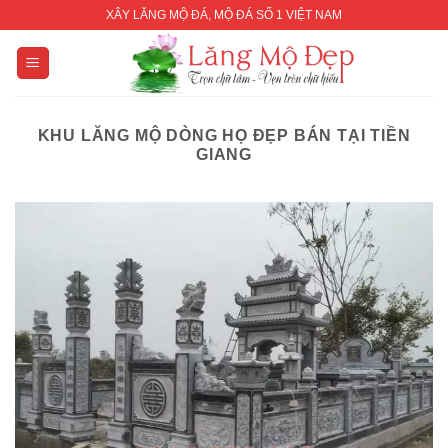
Skip
XÂY LĂNG MỘ ĐÁ, MỘ ĐÁ SỐ 1 VIỆT NAM
to
content
KHU LĂNG MỘ DÒNG HỌ ĐẸP BÁN TẠI TIỀN
GIANG