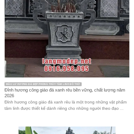
MẪU LƯ HƯƠNG ĐÁ ĐẸP PHONG THỦY TÂM LINH ĐỒ THỜ
Đỉnh hương công giáo đá xanh rêu bền vững, chất lượng năm
2026
Đỉnh hương công giáo đá xanh rêu là một trong những vật phẩm
tâm linh được thiết kế dành riêng cho những người theo đạo ...