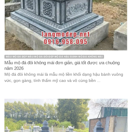
MẪU MỘ ĐÁ ĐẸP MẪU MỘ ĐÁ ĐÔI ĐẸP MỘ ĐÁ HẬU BÀNH MỘ ĐÁ KHÔNG MÁI
Mẫu mộ đá đôi không mái đơn giản, giá tốt được ưa chuộng
năm 2026
Mộ đá đôi không mái là mẫu mộ liền khối dạng hậu bành vuông
vức, gọn gàng, tính thẩm mỹ cao và vô cùng bền ...