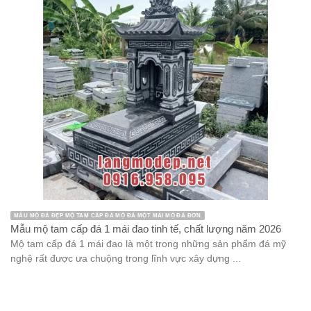
MẪU MỘ ĐÁ ĐẸP MỘ TAM CẤP ĐÁ MỘ ĐÁ MỘT MÁI MỘ ĐÁ ĐƠN
Mẫu mộ tam cấp đá 1 mái đao tinh tế, chất lượng năm 2026
Mộ tam cấp đá 1 mái đao là một trong những sản phẩm đá mỹ
nghệ rất được ưa chuộng trong lĩnh vực xây dựng ...