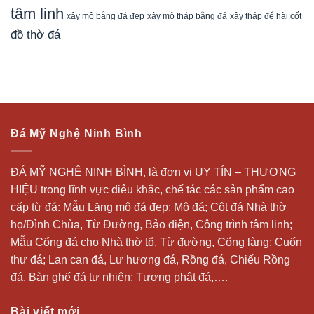
tâm linh
xây mộ bằng đá đẹp
xây tháp để hài cốt
xây mộ tháp bằng đá
đồ thờ đá
Đá Mỹ Nghệ Ninh Bình
ĐÁ MỸ NGHỆ NINH BÌNH, là đơn vị UY TÍN – THƯƠNG
HIỆU trong lĩnh vực điêu khắc, chế tác các sản phẩm cao
cấp từ đá: Mẫu
Lăng mộ đá
đẹp;
Mộ đá
; Cột đá Nhà thờ
họ/Đình Chùa, Từ Đường, Bảo điện, Công trình tâm linh;
Mẫu Cổng đá cho Nhà thờ tổ, Từ đường, Cổng làng; Cuốn
thư đá;
Lan can đá
, Lư hương đá, Rồng đá, Chiếu Rồng
đá, Bàn ghế đá tự nhiên; Tượng phật đá,….
Bài viết mới