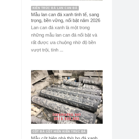
KIẾN TRÚC ĐÁ LAN CAN ĐÁ
Mẫu lan can đá xanh tinh tế, sang
trọng, bền vững, nổi bật năm 2026
Lan can đá xanh là một trong
những mẫu lan can đá nổi bật và
rất được ưa chuộng nhờ độ bền
vượt trội, tính ...
CỘT ĐÁ CỘT HIÊN KIẾN TRÚC ĐÁ
Mẫu cột hiên nhà thờ họ đá xanh