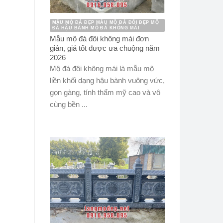
MẪU MỘ ĐÁ ĐẸP MẪU MỘ ĐÁ ĐÔI ĐẸP MỘ
ĐÁ HẬU BÀNH MỘ ĐÁ KHÔNG MÁI
Mẫu mộ đá đôi không mái đơn
giản, giá tốt được ưa chuộng năm
2026
Mộ đá đôi không mái là mẫu mộ
liền khối dạng hậu bành vuông vức,
gọn gàng, tính thẩm mỹ cao và vô
cùng bền ...