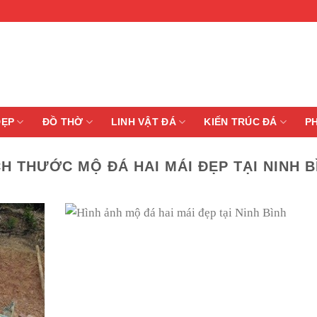
ĐẸP
ĐỒ THỜ
LINH VẬT ĐÁ
KIẾN TRÚC ĐÁ
P
CH THƯỚC MỘ ĐÁ HAI MÁI ĐẸP TẠI NINH B