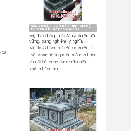
MẪU MỘ ĐÁ ĐẸP MỘ ĐÁ KHÔNG MÁI MỘ
ĐÁ XANH RÊU MỘ ĐẠO BẰNG ĐÁ
Mộ đạo không mái đá xanh rêu bền
vững, trang nghiêm, ý nghĩa
Mộ đạo không mái đá xanh rêu là
ộ đá
một trong những mẫu mộ đạo bằng
đá nổi bật đang được rất nhiều
khách hàng ưu ...