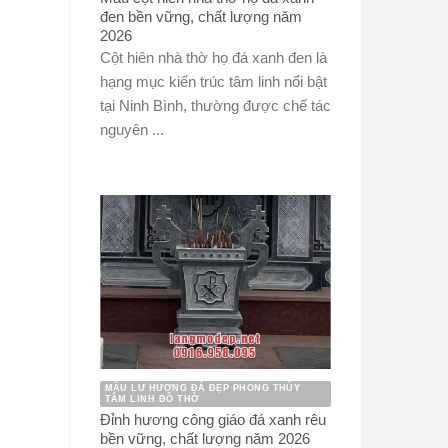
đen bền vững, chất lượng năm
2026
Cột hiên nhà thờ họ đá xanh đen là
hạng mục kiến trúc tâm linh nổi bật
tại Ninh Bình, thường được chế tác
nguyên ...
MẪU LƯ HƯƠNG ĐÁ ĐẸP PHONG THỦY
TÂM LINH ĐỒ THỜ
Đỉnh hương công giáo đá xanh rêu
bền vững, chất lượng năm 2026