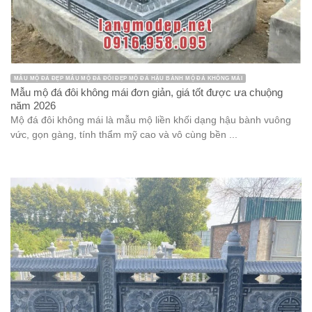
MẪU MỘ ĐÁ ĐẸP MẪU MỘ ĐÁ ĐÔI ĐẸP MỘ ĐÁ HẬU BÀNH MỘ ĐÁ KHÔNG MÁI
Mẫu mộ đá đôi không mái đơn giản, giá tốt được ưa chuộng
năm 2026
Mộ đá đôi không mái là mẫu mộ liền khối dạng hậu bành vuông
vức, gọn gàng, tính thẩm mỹ cao và vô cùng bền ...