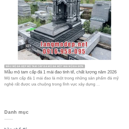
MẪU MỘ ĐÁ ĐẸP MỘ TAM CẤP ĐÁ MỘ ĐÁ MỘT MÁI MỘ ĐÁ ĐƠN
Mẫu mộ tam cấp đá 1 mái đao tinh tế, chất lượng năm 2026
Mộ tam cấp đá 1 mái đao là một trong những sản phẩm đá mỹ
nghệ rất được ưa chuộng trong lĩnh vực xây dựng ...
Danh mục