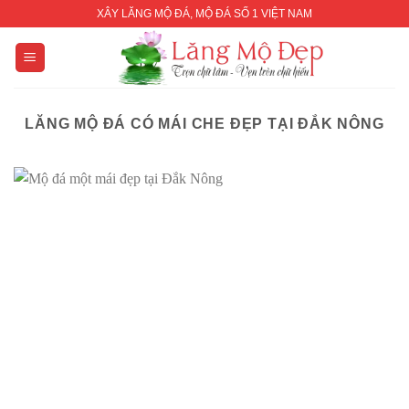
Skip
XÂY LĂNG MỘ ĐÁ, MỘ ĐÁ SỐ 1 VIỆT NAM
to
content
LĂNG MỘ ĐÁ CÓ MÁI CHE ĐẸP TẠI ĐẮK NÔNG