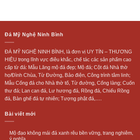
Đá Mỹ Nghệ Ninh Bình
ĐÁ MỸ NGHỆ NINH BÌNH, là đơn vị UY TÍN – THƯƠNG
HIỆU trong lĩnh vực điêu khắc, chế tác các sản phẩm cao
cấp từ đá: Mẫu
Lăng mộ đá
đẹp;
Mộ đá
; Cột đá Nhà thờ
họ/Đình Chùa, Từ Đường, Bảo điện, Công trình tâm linh;
Mẫu Cổng đá cho Nhà thờ tổ, Từ đường, Cổng làng; Cuốn
thư đá;
Lan can đá
, Lư hương đá, Rồng đá, Chiếu Rồng
đá, Bàn ghế đá tự nhiên; Tượng phật đá,….
Bài viết mới
Mộ đạo không mái đá xanh rêu bền vững, trang nghiêm,
ý nghĩa