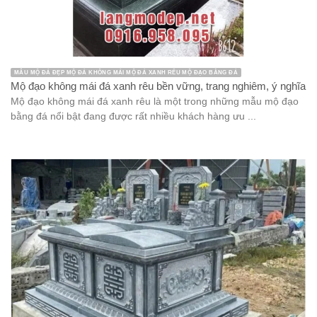
MẪU MỘ ĐÁ ĐẸP MỘ ĐÁ KHÔNG MÁI MỘ ĐÁ XANH RÊU MỘ ĐẠO BẰNG ĐÁ
Mộ đạo không mái đá xanh rêu bền vững, trang nghiêm, ý nghĩa
Mộ đạo không mái đá xanh rêu là một trong những mẫu mộ đạo
bằng đá nổi bật đang được rất nhiều khách hàng ưu ...