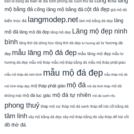
cổng khu lăng
bàn lễ đá
cuốn thư đá
bàn lễ bằng đá
bình phong đá
mộ bằng đá
cột đá đẹp
cổng lăng mộ bằng đá
giá mộ đá
langmodep.net
lăng
kiến trúc đá
làm mộ bằng đá đẹp
Lăng mộ đẹp ninh
mộ đá
lăng mộ đá đẹp
lăng mộ đẹp
bình
lăng thờ đá dòng họv
lư hương đá
lăng thờ đá đẹp
lư hương đá
mẫu lăng mộ đá đẹp
mẫu lăng mộ đẹp
đẹp
mẫu lư
mẫu mộ tháp bằng đá
mẫu mộ tháp phật giáo
hương đá đẹp
mẫu mộ tháp
mẫu mộ đá đẹp
mẫu mộ tháp đá ninh bình
mẫu tháp mộ đá
mộ đá
mộ tháp phật giáo
mộ đá
mộ hình tháp đẹp
mộ đá hình tháp
mộ đá tự nhiên
mộ đá lục giác
không mái
mộ đá xanh rêu
phong thuỷ
tháp mộ sư
tháp mộ đá xanh
tháp để hài cốt bằng đá
tâm linh
xây mộ bằng đá đẹp
xây tháp để hài cốt
xây mộ tháp bằng đá
đồ thờ đá