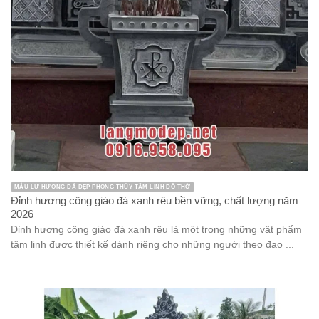
MẪU LƯ HƯƠNG ĐÁ ĐẸP PHONG THỦY TÂM LINH ĐỒ THỜ
Đỉnh hương công giáo đá xanh rêu bền vững, chất lượng năm
2026
Đỉnh hương công giáo đá xanh rêu là một trong những vật phẩm
tâm linh được thiết kế dành riêng cho những người theo đạo ...