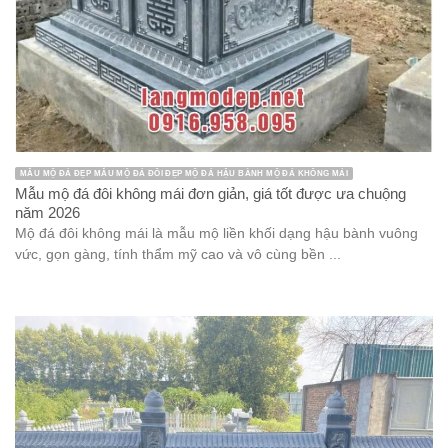
MẪU MỘ ĐÁ ĐẸP MẪU MỘ ĐÁ ĐÔI ĐẸP MỘ ĐÁ HẬU BÀNH MỘ ĐÁ KHÔNG MÁI
Mẫu mộ đá đôi không mái đơn giản, giá tốt được ưa chuộng
năm 2026
Mộ đá đôi không mái là mẫu mộ liền khối dạng hậu bành vuông
vức, gọn gàng, tính thẩm mỹ cao và vô cùng bền ...