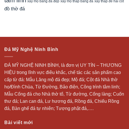
tâm linh
xây mộ bằng đá đẹp
xây tháp để hài cốt
xây mộ tháp bằng đá
đồ thờ đá
Đá Mỹ Nghệ Ninh Bình
ĐÁ MỸ NGHỆ NINH BÌNH, là đơn vị UY TÍN – THƯƠNG
HIỆU trong lĩnh vực điêu khắc, chế tác các sản phẩm cao
cấp từ đá: Mẫu
Lăng mộ đá
đẹp;
Mộ đá
; Cột đá Nhà thờ
họ/Đình Chùa, Từ Đường, Bảo điện, Công trình tâm linh;
Mẫu Cổng đá cho Nhà thờ tổ, Từ đường, Cổng làng; Cuốn
thư đá;
Lan can đá
, Lư hương đá, Rồng đá, Chiếu Rồng
đá, Bàn ghế đá tự nhiên; Tượng phật đá,….
Bài viết mới