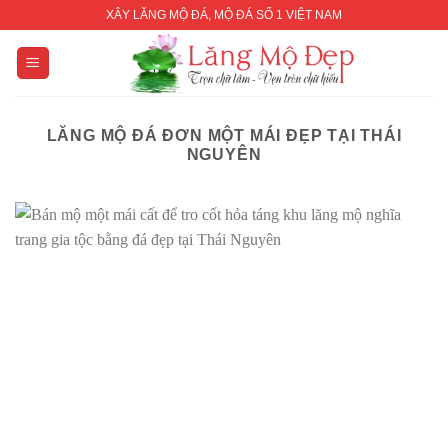
Skip
XÂY LĂNG MỘ ĐÁ, MỘ ĐÁ SỐ 1 VIỆT NAM
to
content
LĂNG MỘ ĐÁ ĐƠN MỘT MÁI ĐẸP TẠI THÁI
NGUYÊN