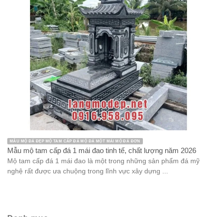
MẪU MỘ ĐÁ ĐẸP MỘ TAM CẤP ĐÁ MỘ ĐÁ MỘT MÁI MỘ ĐÁ ĐƠN
Mẫu mộ tam cấp đá 1 mái đao tinh tế, chất lượng năm 2026
Mộ tam cấp đá 1 mái đao là một trong những sản phẩm đá mỹ
nghệ rất được ưa chuộng trong lĩnh vực xây dựng ...