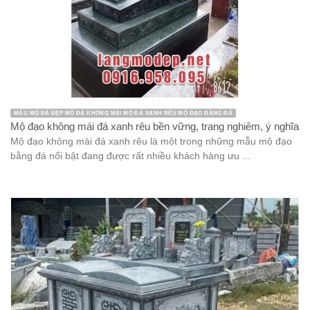
MẪU MỘ ĐÁ ĐẸP MỘ ĐÁ KHÔNG MÁI MỘ ĐÁ XANH RÊU MỘ ĐẠO BẰNG ĐÁ
Mộ đạo không mái đá xanh rêu bền vững, trang nghiêm, ý nghĩa
Mộ đạo không mái đá xanh rêu là một trong những mẫu mộ đạo
bằng đá nổi bật đang được rất nhiều khách hàng ưu ...