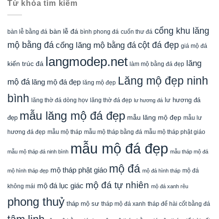
Từ khóa tìm kiếm
cổng khu lăng
bàn lễ đá
cuốn thư đá
bàn lễ bằng đá
bình phong đá
mộ bằng đá
cột đá đẹp
cổng lăng mộ bằng đá
giá mộ đá
langmodep.net
lăng
kiến trúc đá
làm mộ bằng đá đẹp
Lăng mộ đẹp ninh
mộ đá
lăng mộ đá đẹp
lăng mộ đẹp
bình
lăng thờ đá dòng họv
lư hương đá
lăng thờ đá đẹp
lư hương đá
mẫu lăng mộ đá đẹp
mẫu lăng mộ đẹp
đẹp
mẫu lư
mẫu mộ tháp bằng đá
mẫu mộ tháp phật giáo
hương đá đẹp
mẫu mộ tháp
mẫu mộ đá đẹp
mẫu mộ tháp đá ninh bình
mẫu tháp mộ đá
mộ đá
mộ tháp phật giáo
mộ đá
mộ hình tháp đẹp
mộ đá hình tháp
mộ đá tự nhiên
mộ đá lục giác
không mái
mộ đá xanh rêu
phong thuỷ
tháp mộ sư
tháp mộ đá xanh
tháp để hài cốt bằng đá