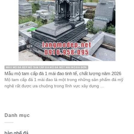
MẪU MỘ ĐÁ ĐẸP MỘ TAM CẤP ĐÁ MỘ ĐÁ MỘT MÁI MỘ ĐÁ ĐƠN
Mẫu mộ tam cấp đá 1 mái đao tinh tế, chất lượng năm 2026
Mộ tam cấp đá 1 mái đao là một trong những sản phẩm đá mỹ
nghệ rất được ưa chuộng trong lĩnh vực xây dựng ...
Danh mục
bàn ghế đá