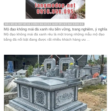
MẪU MỘ ĐÁ ĐẸP MỘ ĐÁ KHÔNG MÁI MỘ ĐÁ XANH RÊU MỘ ĐẠO BẰNG ĐÁ
Mộ đạo không mái đá xanh rêu bền vững, trang nghiêm, ý nghĩa
Mộ đạo không mái đá xanh rêu là một trong những mẫu mộ đạo
bằng đá nổi bật đang được rất nhiều khách hàng ưu ...