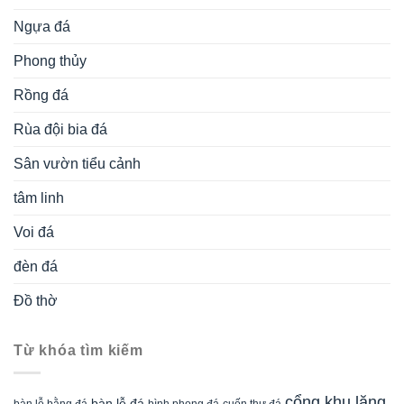
Ngựa đá
Phong thủy
Rồng đá
Rùa đội bia đá
Sân vườn tiểu cảnh
tâm linh
Voi đá
đèn đá
Đồ thờ
Từ khóa tìm kiếm
cổng khu lăng
bàn lễ đá
cuốn thư đá
bàn lễ bằng đá
bình phong đá