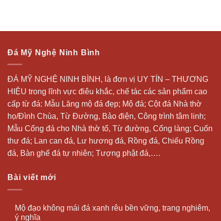
Đá Mỹ Nghệ Ninh Bình
ĐÁ MỸ NGHỆ NINH BÌNH, là đơn vị UY TÍN – THƯƠNG
HIỆU trong lĩnh vực điêu khắc, chế tác các sản phẩm cao
cấp từ đá: Mẫu
Lăng mộ đá
đẹp;
Mộ đá
; Cột đá Nhà thờ
họ/Đình Chùa, Từ Đường, Bảo điện, Công trình tâm linh;
Mẫu Cổng đá cho Nhà thờ tổ, Từ đường, Cổng làng; Cuốn
thư đá;
Lan can đá
, Lư hương đá, Rồng đá, Chiếu Rồng
đá, Bàn ghế đá tự nhiên; Tượng phật đá,….
Bài viết mới
Mộ đạo không mái đá xanh rêu bền vững, trang nghiêm,
ý nghĩa