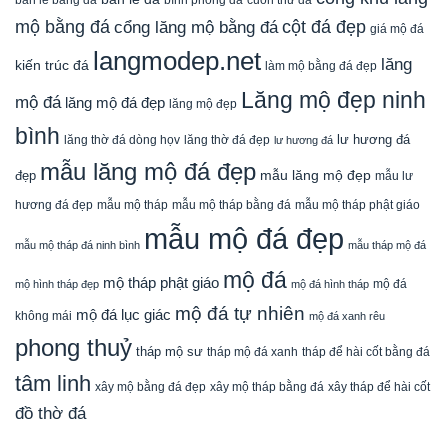
mộ bằng đá
cột đá đẹp
cổng lăng mộ bằng đá
giá mộ đá
langmodep.net
lăng
kiến trúc đá
làm mộ bằng đá đẹp
Lăng mộ đẹp ninh
mộ đá
lăng mộ đá đẹp
lăng mộ đẹp
bình
lăng thờ đá dòng họv
lư hương đá
lăng thờ đá đẹp
lư hương đá
mẫu lăng mộ đá đẹp
mẫu lăng mộ đẹp
đẹp
mẫu lư
mẫu mộ tháp bằng đá
mẫu mộ tháp phật giáo
hương đá đẹp
mẫu mộ tháp
mẫu mộ đá đẹp
mẫu mộ tháp đá ninh bình
mẫu tháp mộ đá
mộ đá
mộ tháp phật giáo
mộ đá
mộ hình tháp đẹp
mộ đá hình tháp
mộ đá tự nhiên
mộ đá lục giác
không mái
mộ đá xanh rêu
phong thuỷ
tháp mộ sư
tháp mộ đá xanh
tháp để hài cốt bằng đá
tâm linh
xây mộ bằng đá đẹp
xây tháp để hài cốt
xây mộ tháp bằng đá
đồ thờ đá