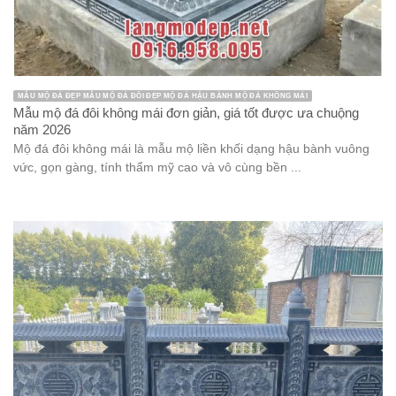
MẪU MỘ ĐÁ ĐẸP MẪU MỘ ĐÁ ĐÔI ĐẸP MỘ ĐÁ HẬU BÀNH MỘ ĐÁ KHÔNG MÁI
Mẫu mộ đá đôi không mái đơn giản, giá tốt được ưa chuộng
năm 2026
Mộ đá đôi không mái là mẫu mộ liền khối dạng hậu bành vuông
vức, gọn gàng, tính thẩm mỹ cao và vô cùng bền ...