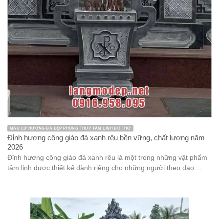
MẪU LƯ HƯƠNG ĐÁ ĐẸP PHONG THỦY TÂM LINH ĐỒ THỜ
Đỉnh hương công giáo đá xanh rêu bền vững, chất lượng năm
2026
Đỉnh hương công giáo đá xanh rêu là một trong những vật phẩm
tâm linh được thiết kế dành riêng cho những người theo đạo ...