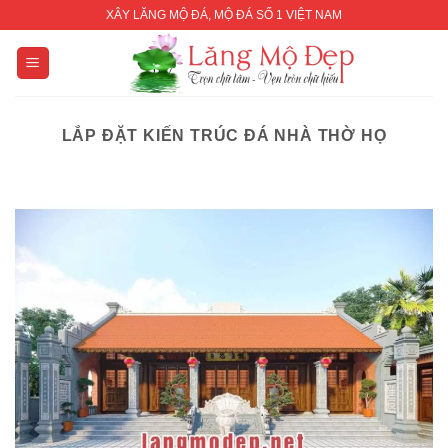
Skip
XÂY LĂNG MỘ ĐÁ, MỘ ĐÁ SỐ 1 VIỆT NAM
to
content
LẮP ĐẶT KIẾN TRÚC ĐÁ NHÀ THỜ HỌ