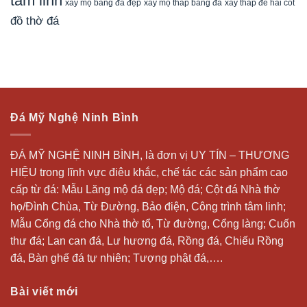
tâm linh
xây mộ bằng đá đẹp
xây tháp để hài cốt
xây mộ tháp bằng đá
đồ thờ đá
Đá Mỹ Nghệ Ninh Bình
ĐÁ MỸ NGHỆ NINH BÌNH, là đơn vị UY TÍN – THƯƠNG
HIỆU trong lĩnh vực điêu khắc, chế tác các sản phẩm cao
cấp từ đá: Mẫu
Lăng mộ đá
đẹp;
Mộ đá
; Cột đá Nhà thờ
họ/Đình Chùa, Từ Đường, Bảo điện, Công trình tâm linh;
Mẫu Cổng đá cho Nhà thờ tổ, Từ đường, Cổng làng; Cuốn
thư đá;
Lan can đá
, Lư hương đá, Rồng đá, Chiếu Rồng
đá, Bàn ghế đá tự nhiên; Tượng phật đá,….
Bài viết mới