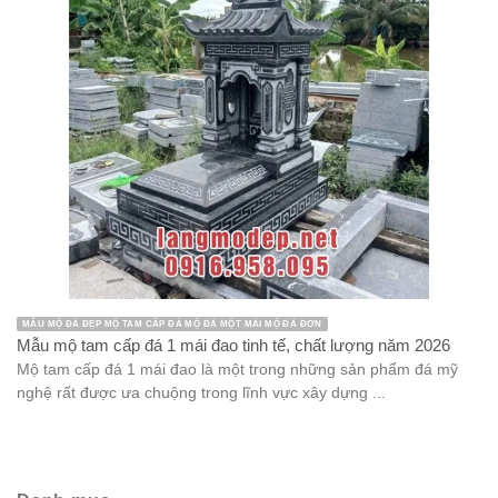
MẪU MỘ ĐÁ ĐẸP MỘ TAM CẤP ĐÁ MỘ ĐÁ MỘT MÁI MỘ ĐÁ ĐƠN
Mẫu mộ tam cấp đá 1 mái đao tinh tế, chất lượng năm 2026
Mộ tam cấp đá 1 mái đao là một trong những sản phẩm đá mỹ
nghệ rất được ưa chuộng trong lĩnh vực xây dựng ...