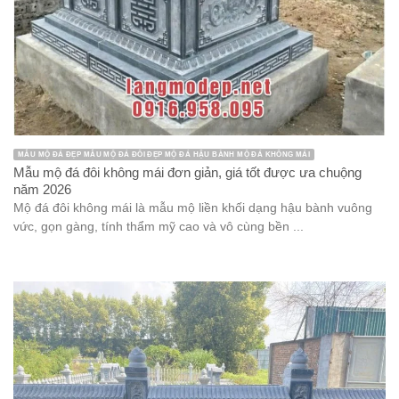
MẪU MỘ ĐÁ ĐẸP MẪU MỘ ĐÁ ĐÔI ĐẸP MỘ ĐÁ HẬU BÀNH MỘ ĐÁ KHÔNG MÁI
Mẫu mộ đá đôi không mái đơn giản, giá tốt được ưa chuộng
năm 2026
Mộ đá đôi không mái là mẫu mộ liền khối dạng hậu bành vuông
vức, gọn gàng, tính thẩm mỹ cao và vô cùng bền ...