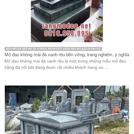
MẪU MỘ ĐÁ ĐẸP MỘ ĐÁ KHÔNG MÁI MỘ ĐÁ XANH RÊU MỘ ĐẠO BẰNG ĐÁ
Mộ đạo không mái đá xanh rêu bền vững, trang nghiêm, ý nghĩa
Mộ đạo không mái đá xanh rêu là một trong những mẫu mộ đạo
bằng đá nổi bật đang được rất nhiều khách hàng ưu ...