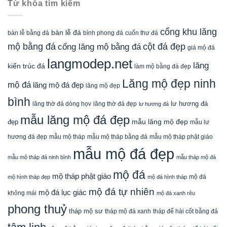
Từ khóa tìm kiếm
cổng khu lăng
bàn lễ đá
cuốn thư đá
bàn lễ bằng đá
bình phong đá
mộ bằng đá
cột đá đẹp
cổng lăng mộ bằng đá
giá mộ đá
langmodep.net
lăng
kiến trúc đá
làm mộ bằng đá đẹp
Lăng mộ đẹp ninh
mộ đá
lăng mộ đá đẹp
lăng mộ đẹp
bình
lăng thờ đá dòng họv
lư hương đá
lăng thờ đá đẹp
lư hương đá
mẫu lăng mộ đá đẹp
mẫu lăng mộ đẹp
đẹp
mẫu lư
mẫu mộ tháp bằng đá
mẫu mộ tháp phật giáo
hương đá đẹp
mẫu mộ tháp
mẫu mộ đá đẹp
mẫu mộ tháp đá ninh bình
mẫu tháp mộ đá
mộ đá
mộ tháp phật giáo
mộ đá
mộ hình tháp đẹp
mộ đá hình tháp
mộ đá tự nhiên
mộ đá lục giác
không mái
mộ đá xanh rêu
phong thuỷ
tháp mộ sư
tháp mộ đá xanh
tháp để hài cốt bằng đá