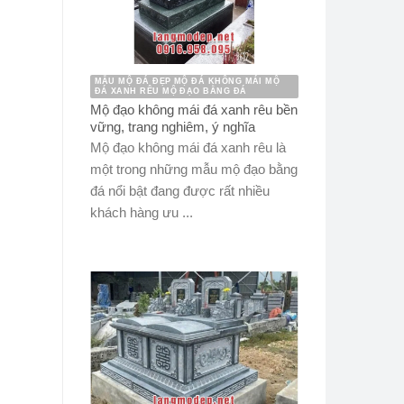
MẪU MỘ ĐÁ ĐẸP MỘ ĐÁ KHÔNG MÁI MỘ
ĐÁ XANH RÊU MỘ ĐẠO BẰNG ĐÁ
Mộ đạo không mái đá xanh rêu bền
vững, trang nghiêm, ý nghĩa
Mộ đạo không mái đá xanh rêu là
một trong những mẫu mộ đạo bằng
đá nổi bật đang được rất nhiều
khách hàng ưu ...