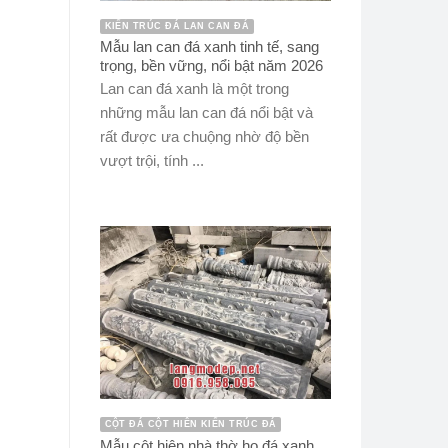
KIẾN TRÚC ĐÁ LAN CAN ĐÁ
Mẫu lan can đá xanh tinh tế, sang
trọng, bền vững, nổi bật năm 2026
Lan can đá xanh là một trong
những mẫu lan can đá nổi bật và
rất được ưa chuộng nhờ độ bền
vượt trội, tính ...
CỘT ĐÁ CỘT HIÊN KIẾN TRÚC ĐÁ
Mẫu cột hiên nhà thờ họ đá xanh