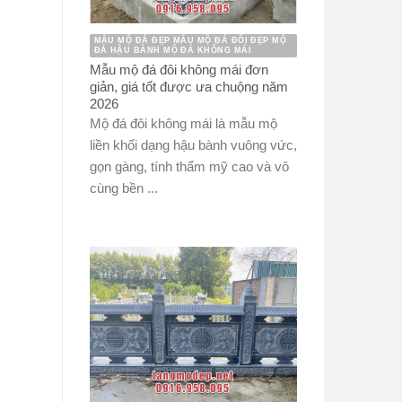
MẪU MỘ ĐÁ ĐẸP MẪU MỘ ĐÁ ĐÔI ĐẸP MỘ
ĐÁ HẬU BÀNH MỘ ĐÁ KHÔNG MÁI
Mẫu mộ đá đôi không mái đơn
giản, giá tốt được ưa chuộng năm
2026
Mộ đá đôi không mái là mẫu mộ
liền khối dạng hậu bành vuông vức,
gọn gàng, tính thẩm mỹ cao và vô
cùng bền ...