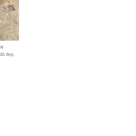
24
 đá đẹp,