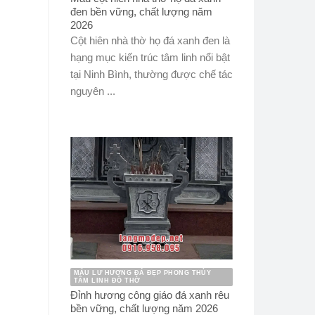
đen bền vững, chất lượng năm
2026
Cột hiên nhà thờ họ đá xanh đen là
hạng mục kiến trúc tâm linh nổi bật
tại Ninh Bình, thường được chế tác
nguyên ...
MẪU LƯ HƯƠNG ĐÁ ĐẸP PHONG THỦY
TÂM LINH ĐỒ THỜ
Đỉnh hương công giáo đá xanh rêu
bền vững, chất lượng năm 2026