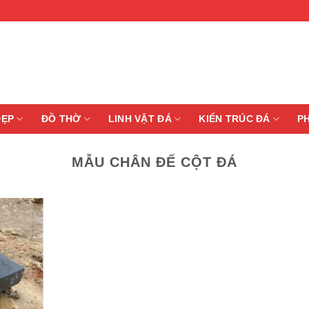
ĐẸP
ĐỒ THỜ
LINH VẬT ĐÁ
KIẾN TRÚC ĐÁ
P
MẪU CHÂN ĐẾ CỘT ĐÁ