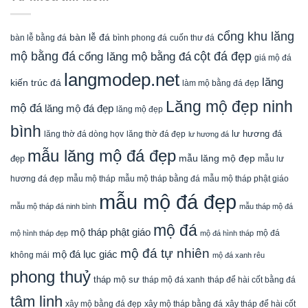
cổng khu lăng
bàn lễ đá
cuốn thư đá
bàn lễ bằng đá
bình phong đá
mộ bằng đá
cột đá đẹp
cổng lăng mộ bằng đá
giá mộ đá
langmodep.net
lăng
kiến trúc đá
làm mộ bằng đá đẹp
Lăng mộ đẹp ninh
mộ đá
lăng mộ đá đẹp
lăng mộ đẹp
bình
lăng thờ đá dòng họv
lư hương đá
lăng thờ đá đẹp
lư hương đá
mẫu lăng mộ đá đẹp
mẫu lăng mộ đẹp
đẹp
mẫu lư
mẫu mộ tháp bằng đá
mẫu mộ tháp phật giáo
hương đá đẹp
mẫu mộ tháp
mẫu mộ đá đẹp
mẫu mộ tháp đá ninh bình
mẫu tháp mộ đá
mộ đá
mộ tháp phật giáo
mộ đá
mộ hình tháp đẹp
mộ đá hình tháp
mộ đá tự nhiên
mộ đá lục giác
không mái
mộ đá xanh rêu
phong thuỷ
tháp mộ sư
tháp mộ đá xanh
tháp để hài cốt bằng đá
tâm linh
xây mộ bằng đá đẹp
xây tháp để hài cốt
xây mộ tháp bằng đá