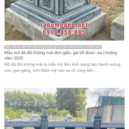
MẪU MỘ ĐÁ ĐẸP MẪU MỘ ĐÁ ĐÔI ĐẸP MỘ ĐÁ HẬU BÀNH MỘ ĐÁ KHÔNG MÁI
Mẫu mộ đá đôi không mái đơn giản, giá tốt được ưa chuộng
năm 2026
Mộ đá đôi không mái là mẫu mộ liền khối dạng hậu bành vuông
vức, gọn gàng, tính thẩm mỹ cao và vô cùng bền ...