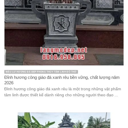
MẪU LƯ HƯƠNG ĐÁ ĐẸP PHONG THỦY TÂM LINH ĐỒ THỜ
Đỉnh hương công giáo đá xanh rêu bền vững, chất lượng năm
2026
Đỉnh hương công giáo đá xanh rêu là một trong những vật phẩm
tâm linh được thiết kế dành riêng cho những người theo đạo ...