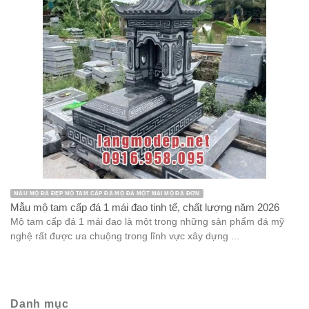
MẪU MỘ ĐÁ ĐẸP MỘ TAM CẤP ĐÁ MỘ ĐÁ MỘT MÁI MỘ ĐÁ ĐƠN
Mẫu mộ tam cấp đá 1 mái đao tinh tế, chất lượng năm 2026
Mộ tam cấp đá 1 mái đao là một trong những sản phẩm đá mỹ
nghệ rất được ưa chuộng trong lĩnh vực xây dựng ...
Danh mục