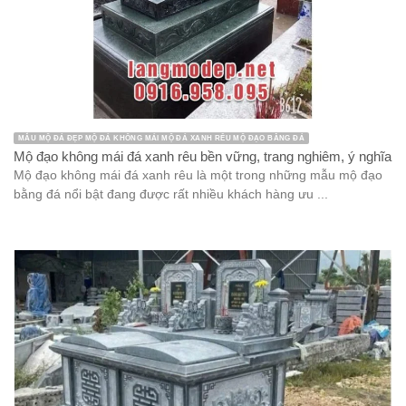
MẪU MỘ ĐÁ ĐẸP MỘ ĐÁ KHÔNG MÁI MỘ ĐÁ XANH RÊU MỘ ĐẠO BẰNG ĐÁ
Mộ đạo không mái đá xanh rêu bền vững, trang nghiêm, ý nghĩa
Mộ đạo không mái đá xanh rêu là một trong những mẫu mộ đạo
bằng đá nổi bật đang được rất nhiều khách hàng ưu ...