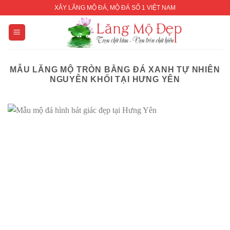
Skip
XÂY LĂNG MỘ ĐÁ, MỘ ĐÁ SỐ 1 VIỆT NAM
to
content
MẪU LĂNG MỘ TRÒN BẰNG ĐÁ XANH TỰ NHIÊN
NGUYÊN KHỐI TẠI HƯNG YÊN